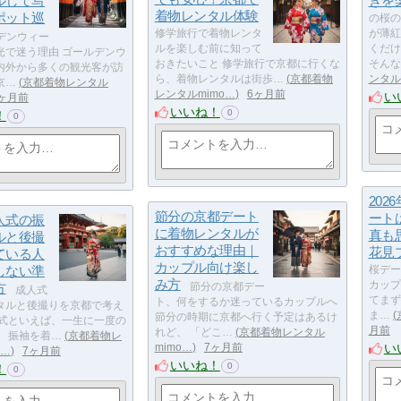
ルして写
きを
着物レンタル体験
ポット巡
の桜の
修学旅行で着物レンタ
が薄紅
デンウィー
ルを楽しむ前に知って
くだけ
光で迷う理由 ゴールデンウ
おきたいこと 修学旅行で京都に行くな
そんな
内外から多くの観光客が訪
ら、着物レンタルは街歩…
京都着物
ンタル
京…
京都着物レンタル
レンタルmimo…
6ヶ月前
い
ヶ月前
いいね！
0
！
0
202
節分の京都デート
ート
人式の振
に着物レンタルが
真も
ルと後撮
おすすめな理由｜
花見
ている人
カップル向け楽し
しない準
桜デー
み方
カップ
方
節分の京都デー
成人式
てまず
ト、何をするか迷っているカップルへ
タルと後撮りを京都で考え
ま…
節分の時期に京都へ行く予定はあるけ
人式といえば、一生に一度の
月前
れど、 「どこ…
京都着物レンタル
。 振袖を着…
京都着物レ
い
mimo…
7ヶ月前
o…
7ヶ月前
いいね！
0
！
0