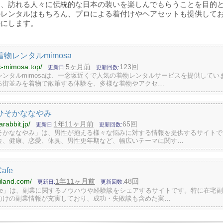
し、訪れる人々に伝統的な日本の装いを楽しんでもらうことを目的
のレンタルはもちろん、プロによる着付けやヘアセットも提供して
のにします。
物レンタルmimosa
k-mimosa.top/
5ヶ月前
123回
更新日
更新回数
レンタルmimosaは、一念坂近くで人気の着物レンタルサービスを提供してい
る街並みを着物で散策する体験を、多様な着物やアクセ…
ひそかななやみ
arabbit.jp/
1年11ヶ月前
65回
更新日
更新回数
そかななやみ」は、男性が抱える様々な悩みに対する情報を提供するサイトで
金、健康、恋愛、体臭、男性更年期など、幅広いテーマに関す…
afe
ailand.com/
1年11ヶ月前
48回
更新日
更新回数
afe」は、副業に関するノウハウや経験談をシェアするサイトです。特に在宅
向けの副業情報が充実しており、成功・失敗談も含めた実…