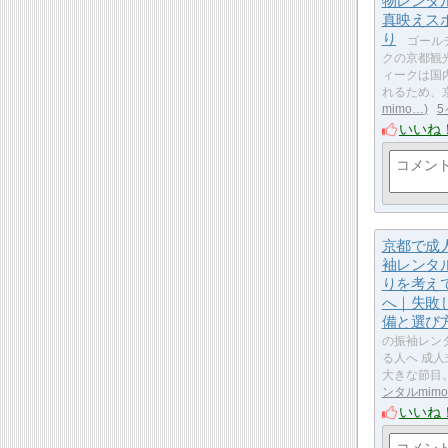
物レンタ
真映えス
り
ゴール
クの京都観
ィークは国
れるため、
mimo…
5
いいね
京都で成
袖レンタ
りを考え
へ｜失敗
備と選び
の振袖レン
る人へ 成
大きな節目
ンタルmim
いいね