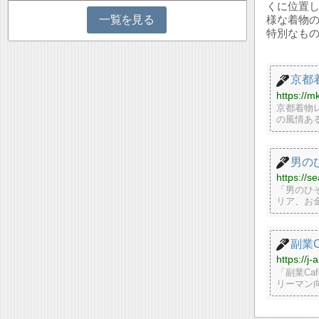
くに位置
様な着物
一覧を見る
特別なも
京都着
https://m
京都着物
の風情あ
男の
https://se
「男のひ
リア、お
副業C
https://j-
「副業C
リーマン