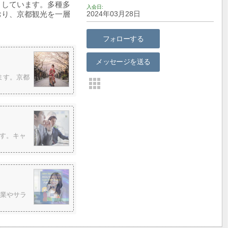
としています。多種多
入会日
おり、京都観光を一層
2024年03月28日
フォローする
メッセージを送る
ます。京都
す。キャ
副業やサラ