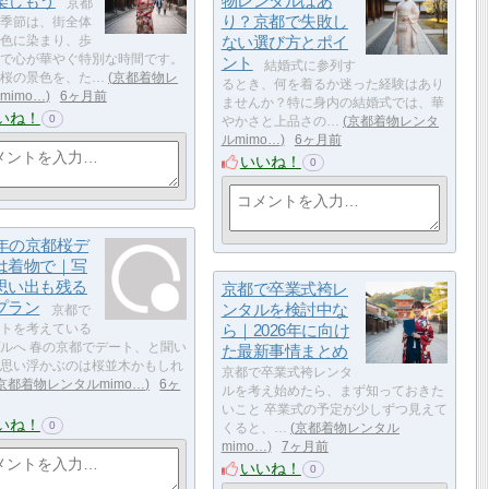
楽しもう
物レンタルはあ
京都
り？京都で失敗し
季節は、街全体
色に染まり、歩
ない選び方とポイ
で心が華やぐ特別な時間です。
ント
結婚式に参列す
桜の景色を、た…
京都着物レ
るとき、何を着るか迷った経験はあり
mimo…
6ヶ月前
ませんか？特に身内の結婚式では、華
いね！
0
やかさと上品さの…
京都着物レンタ
ルmimo…
6ヶ月前
いいね！
0
6年の京都桜デ
は着物で｜写
思い出も残る
京都で卒業式袴レ
プラン
ンタルを検討中な
京都で
トを考えている
ら｜2026年に向け
ルへ 春の京都でデート、と聞い
た最新事情まとめ
思い浮かぶのは桜並木かもしれ
京都で卒業式袴レンタ
京都着物レンタルmimo…
6ヶ
ルを考え始めたら、まず知っておきた
いこと 卒業式の予定が少しずつ見えて
いね！
0
くると、…
京都着物レンタル
mimo…
7ヶ月前
いいね！
0