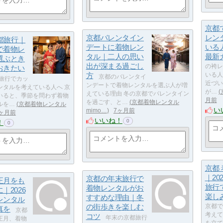
京都
京都バレンタイン
レン
京都旅行｜
デートに着物レン
いる人
で着物レ
タル｜二人の思い
最新
選ぶとき
出が深まる過ごし
の袴レ
おきたい
方
いる人
京都のバレンタイ
旅行でカッ
近づい
ンデートで着物レンタルを選ぶ人が増
ンタルを考えている人へ 京
が…
えている理由 冬の京都でバレンタイン
いると、季節を問わず着物
月前
を過ごす、と…
京都着物レンタル
ルを…
京都着物レンタル
い
mimo…
7ヶ月前
ヶ月前
いいね！
0
！
0
京都
｜20
京都の年末旅行で
正月をも
旅行
着物レンタルがお
｜2026
楽し
すすめな理由｜冬
レンタル
の街歩きを楽しむ
京都で
真を
京都
考えて
コツ
年末の京都旅行
正月、着物
を立て