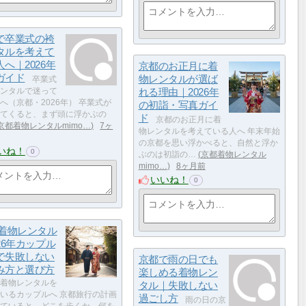
で卒業式の袴
タルを考えて
へ｜2026年
京都のお正月に着
ガイド
物レンタルが選ば
卒業式
ンタルで迷って
れる理由｜2026年
へ（京都・2026年） 卒業式が
の初詣・写真ガイ
てくると、まず頭に浮かぶの
ド
京都のお正月に着
京都着物レンタルmimo…
7ヶ
物レンタルを考えている人へ 年末年始
の京都を思い浮かべると、自然と浮か
いね！
0
ぶのは初詣の…
京都着物レンタル
mimo…
8ヶ月前
いいね！
0
 着物レンタル
26年カップル
で失敗しない
京都で雨の日でも
み方と選び方
楽しめる着物レン
着物レンタルを
タル｜失敗しない
いるカップルへ 京都旅行の計画
過ごし方
雨の日の京
ていると、どこを歩くか、何を