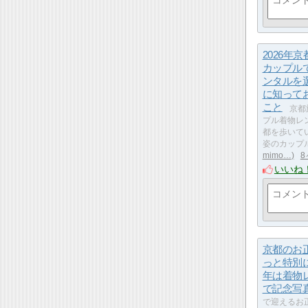
2026年
カップル
ンタルを
に知って
こと
京都
プル着物レ
都を歩いて
姿のカップ
mimo…
8
いいね
京都のお
っと特別に
年は着物
で記念写
で迎えるお