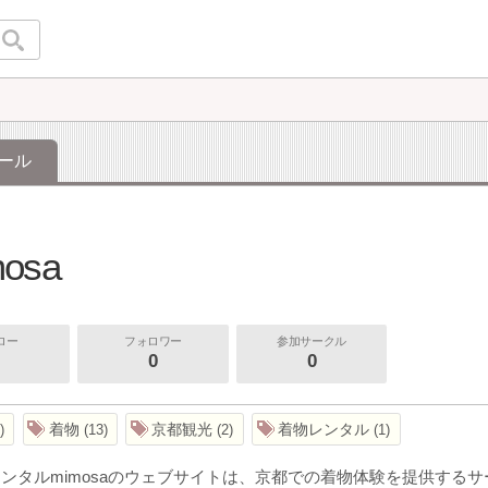
ール
osa
ロー
フォロワー
参加サークル
0
0
着物
京都観光
着物レンタル
13
2
1
ンタルmimosaのウェブサイトは、京都での着物体験を提供する