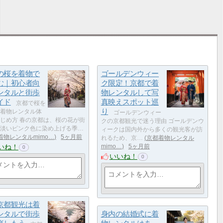
の桜を着物で
ゴールデンウィー
む｜初心者向
ク限定！京都で着
ンタルと街歩
物レンタルして写
イド
真映えスポット巡
京都で桜を
り
着物レンタル体
ゴールデンウィー
じめ方 春の京都は、桜の花が街
クの京都観光で迷う理由 ゴールデンウ
淡いピンク色に染め上げる季…
ィークは国内外から多くの観光客が訪
着物レンタルmimo…
5ヶ月前
れるため、京…
京都着物レンタル
いね！
mimo…
5ヶ月前
0
いいね！
0
京都観光は着
ンタルで街歩
身内の結婚式に着