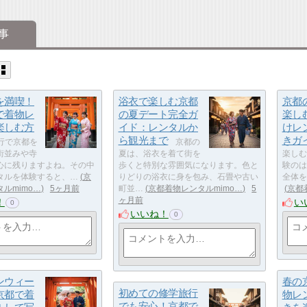
事
を満喫！
浴衣で楽しむ京都
京都
で着物レ
の夏デート完全ガ
楽し
楽しむ方
イド：レンタルか
けレ
ら観光まで
きガ
行で京都を
京都の
街並みや寺
夏は、浴衣を着て街を
楽しむ
心に残りますよね。その中
歩くと特別な雰囲気になります。色と
験のは
タルを体験すると、…
京
りどりの浴衣に身を包み、石畳や古い
全体を
ルmimo…
5ヶ月前
町並…
京都着物レンタルmimo…
5
京都
ヶ月前
！
い
0
いいね！
0
ンウィー
春の
初めての修学旅行
京都で着
物レ
でも安心！京都で