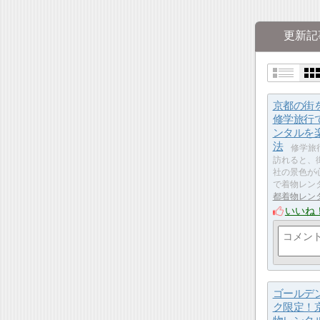
更新記
京都の街
修学旅行
ンタルを
法
修学旅
訪れると、
社の景色が
で着物レン
都着物レンタ
いいね
ゴールデ
ク限定！