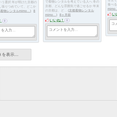
で着物レンタルを考えている人へ 冬の
いう選択 年が明けた京都の
食べる
京都、どんな雰囲気で過ごせるか 年末
し張りつめていて、どこか
mimo
の京都は、ど…
京都着物レンタル
着物レンタルmimo…
8
い
mimo…
8ヶ月前
いいね！
！
0
0
きを表示…