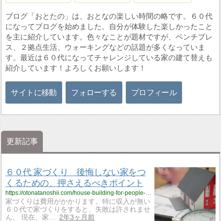
ブログ「おとたの」は、おとなの楽しい時間の略です。６０代
になってブログを始めました。自分が体験した楽しかったこと
を主に紹介しています。色々なことが題材ですが、ベンチプレ
ス、２拠点生活、ウォーキングなどの話題が多くなっていま
す。最近は６０代になってチャレンジしている家の建て替えも
紹介しています！よろしくお願いします！
サイトに移動
フォローする
プロフィール
更新記事
６０代 家づくり 後悔しない家をつ
くるための、押さえるべきポイント
https://otonatanoshii.com/house-building-for-people-in-their-60s-points-to-keep-in-mind-to-build-a-house-you-wont-regret/?utm_source=rss&utm_medium=rss&utm_campaign=house-building-for-people-in-their-60s-points-to-keep-in-mind-to-build-a-house-you-wont-regret
家づくりは費用がかかります。特に収入が無い
６０代で家づくりをすると、失敗は許されませ
ん。 現在、家…
2年3ヶ月前