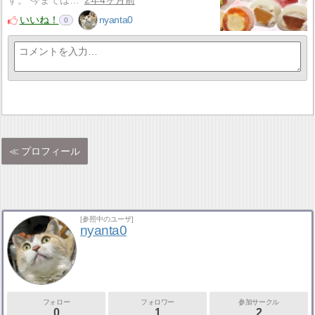
す。 今までは…
2年4ヶ月前
いいね！
nyanta0
0
プロフィール
[参照中のユーザ]
nyanta0
フォロー
フォロワー
参加サークル
0
1
2