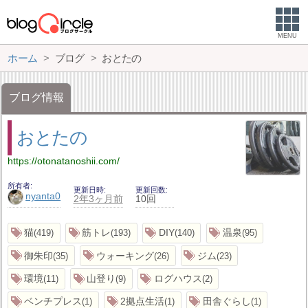
MENU
ホーム
ブログ
おとたの
ブログ情報
おとたの
https://otonatanoshii.com/
所有者
更新日時
更新回数
nyanta0
2年3ヶ月前
10回
猫
筋トレ
DIY
温泉
419
193
140
95
御朱印
ウォーキング
ジム
35
26
23
環境
山登り
ログハウス
11
9
2
ベンチプレス
2拠点生活
田舎ぐらし
1
1
1