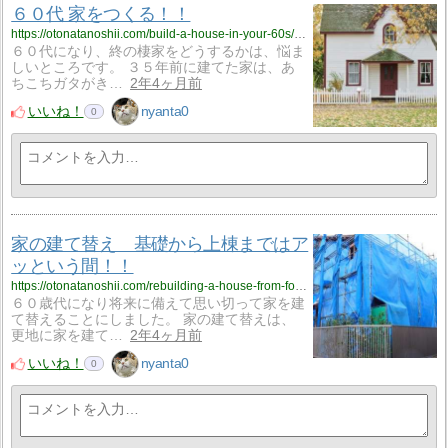
６０代 家をつくる！！
https://otonatanoshii.com/build-a-house-in-your-60s/?utm_source=rss&utm_medium=rss&utm_campaign=build-a-house-in-your-60s
６０代になり、終の棲家をどうするかは、悩ま
しいところです。 ３５年前に建てた家は、あ
ちこちガタがき…
2年4ヶ月前
いいね！
nyanta0
0
家の建て替え 基礎から上棟まではア
ッという間！！
https://otonatanoshii.com/rebuilding-a-house-from-foundation-to-construction-takes-no-time/?utm_source=rss&utm_medium=rss&utm_campaign=rebuilding-a-house-from-foundation-to-construction-takes-no-time
６０歳代になり将来に備えて思い切って家を建
て替えることにしました。 家の建て替えは、
更地に家を建て…
2年4ヶ月前
いいね！
nyanta0
0