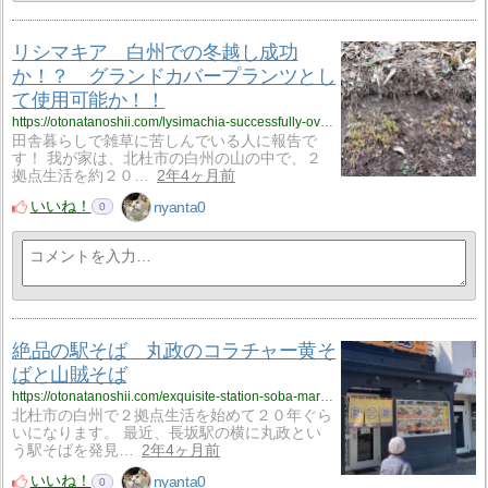
リシマキア 白州での冬越し成功
か！？ グランドカバープランツとし
て使用可能か！！
https://otonatanoshii.com/lysimachia-successfully-overwintered-in-hakushu-can-it-be-used-as-a-ground-cover-plant/?utm_source=rss&utm_medium=rss&utm_campaign=lysimachia-successfully-overwintered-in-hakushu-can-it-be-used-as-a-ground-cover-plant
田舎暮らしで雑草に苦しんでいる人に報告で
す！ 我が家は、北杜市の白州の山の中で、２
拠点生活を約２０…
2年4ヶ月前
いいね！
nyanta0
0
絶品の駅そば 丸政のコラチャー黄そ
ばと山賊そば
https://otonatanoshii.com/exquisite-station-soba-marumasas-koracha-yellow-soba-and-bandit-soba/?utm_source=rss&utm_medium=rss&utm_campaign=exquisite-station-soba-marumasas-koracha-yellow-soba-and-bandit-soba
北杜市の白州で２拠点生活を始めて２０年ぐら
いになります。 最近、長坂駅の横に丸政とい
う駅そばを発見…
2年4ヶ月前
いいね！
nyanta0
0