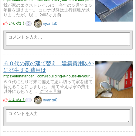
我が家のエクストレイルは、今年の５月で１５
年目を迎えます。 コロナ以降は走行距離が減
りましたが、現…
2年3ヶ月前
いいね！
nyanta0
0
６０代の家の建て替え 建築費用以外
に発生する費用は
https://otonatanoshii.com/rebuilding-a-house-in-your-60s-what-are-the-costs-other-than-the-construction-cost/?utm_source=rss&utm_medium=rss&utm_campaign=rebuilding-a-house-in-your-60s-what-are-the-costs-other-than-the-construction-cost
６０代になり将来に備えて思い切って家を建て
替えることにしました。 建て替えは家の費用
以外にも色々と…
2年4ヶ月前
いいね！
nyanta0
0