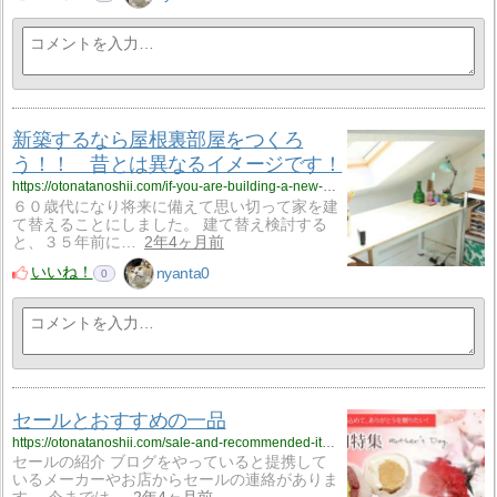
新築するなら屋根裏部屋をつくろ
う！！ 昔とは異なるイメージです！
https://otonatanoshii.com/if-you-are-building-a-new-building-create-an-attic-its-a-different-image-than-before/?utm_source=rss&utm_medium=rss&utm_campaign=if-you-are-building-a-new-building-create-an-attic-its-a-different-image-than-before
６０歳代になり将来に備えて思い切って家を建
て替えることにしました。 建て替え検討する
と、３５年前に…
2年4ヶ月前
いいね！
nyanta0
0
セールとおすすめの一品
https://otonatanoshii.com/sale-and-recommended-items/?utm_source=rss&utm_medium=rss&utm_campaign=sale-and-recommended-items
セールの紹介 ブログをやっていると提携して
いるメーカーやお店からセールの連絡がありま