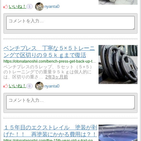
いいね！
nyanta0
1
ベンチプレス 丁寧な５×５トレーニ
ングで区切りの９５ｋｇまで復活
https://otonatanoshii.com/bench-press-get-back-up-to-95kg-with-careful-5x5-training/?utm_source=rss&utm_medium=rss&utm_campaign=bench-press-get-back-up-to-95kg-with-careful-5x5-training
ベンチプレスの５レップ、５セット（５×５）
のトレーニングでの重量９５ｋｇは個人的に
は、区切りの重さ…
2年3ヶ月前
いいね！
nyanta0
0
１５年目のエクストレイル 塗装が剥
げた！！ 再塗装にかかる費用は？！
https://otonatanoshii.com/the-15th-year-old-x-trail-paint-has-peeled-off-what-is-the-cost-of-repainting/?utm_source=rss&utm_medium=rss&utm_campaign=the-15th-year-old-x-trail-paint-has-peeled-off-what-is-the-cost-of-repainting