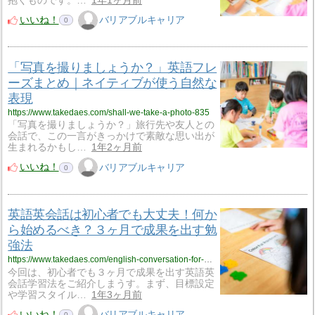
抱くものです。…
1年1ヶ月前
いいね！
バリアブルキャリア
0
「写真を撮りましょうか？」英語フレ
ーズまとめ｜ネイティブが使う自然な
表現
https://www.takedaes.com/shall-we-take-a-photo-835
「写真を撮りましょうか？」旅行先や友人との
会話で、この一言がきっかけで素敵な思い出が
生まれるかもし…
1年2ヶ月前
いいね！
バリアブルキャリア
0
英語英会話は初心者でも大丈夫！何か
ら始めるべき？３ヶ月で成果を出す勉
強法
https://www.takedaes.com/english-conversation-for-beginners-820
今回は、初心者でも３ヶ月で成果を出す英語英
会話学習法をご紹介しまうす。まず、目標設定
や学習スタイル…
1年3ヶ月前
いいね！
バリアブルキャリア
0