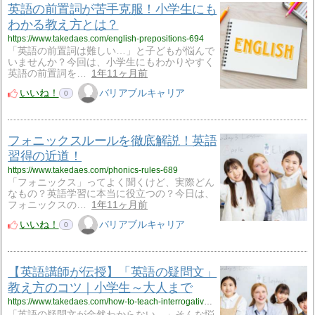
英語の前置詞が苦手克服！小学生にも
わかる教え方とは？
https://www.takedaes.com/english-prepositions-694
「英語の前置詞は難しい…」と子どもが悩んで
いませんか？今回は、小学生にもわかりやすく
英語の前置詞を…
1年11ヶ月前
いいね！
バリアブルキャリア
0
フォニックスルールを徹底解説！英語
習得の近道！
https://www.takedaes.com/phonics-rules-689
「フォニックス」ってよく聞くけど、実際どん
なもの？英語学習に本当に役立つの？今日は、
フォニックスの…
1年11ヶ月前
いいね！
バリアブルキャリア
0
【英語講師が伝授】「英語の疑問文」
教え方のコツ｜小学生～大人まで
https://www.takedaes.com/how-to-teach-interrogative-sentences-684
「英語の疑問文が全然わからない…」そんな悩