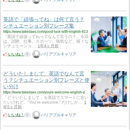
英語で「頑張ってね」は何て言う？
シチュエーション別フレーズ集
https://www.takedaes.com/good-luck-with-english-813
「英語で頑張ってねってなんて言うの？」今回
は、試験、仕事、スポーツ、病気など、様々な
シチュエーショ…
1年4ヶ月前
いいね！
バリアブルキャリア
0
どういたしまして、英語でなんて言
う？シチュエーション別フレーズと使
い分け
https://www.takedaes.com/youre-welcome-english-phrases-798
「どういたしまして」を英語でスマートに言い
たいけれど、”You’re welcome.” だけしか…
1
年5ヶ月前
いいね！
バリアブルキャリア
0