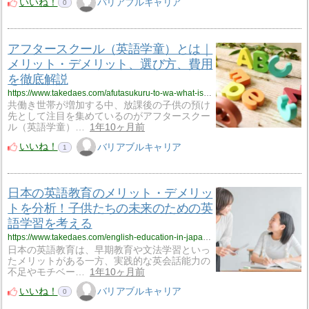
いいね！
バリアブルキャリア
0
アフタースクール（英語学童）とは｜
メリット・デメリット、選び方、費用
を徹底解説
https://www.takedaes.com/afutasukuru-to-wa-what-is-after-school-724
共働き世帯が増加する中、放課後の子供の預け
先として注目を集めているのがアフタースクー
ル（英語学童）…
1年10ヶ月前
いいね！
バリアブルキャリア
1
日本の英語教育のメリット・デメリッ
トを分析！子供たちの未来のための英
語学習を考える
https://www.takedaes.com/english-education-in-japan-707
日本の英語教育は、早期教育や文法学習といっ
たメリットがある一方、実践的な英会話能力の
不足やモチベー…
1年10ヶ月前
いいね！
バリアブルキャリア
0