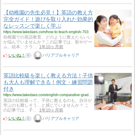
【幼稚園の先生必見！】英語の教え方
完全ガイド！遊びを取り入れた効果的
なレッスンで楽しく学ぶ
https://www.takedaes.com/how-to-teach-english-703
幼稚園での英語教育、どのように教えたらいい
か悩んでいませんか？この記事では、歌やゲー
ム、絵本、クラ…
1年10ヶ月前
いいね！
バリアブルキャリア
0
英語比較級を楽しく教える方法！子供
も大人も理解できる！例文・練習問題
付き
https://www.takedaes.com/english-comparative-grade-699
英語の比較級って、子供に教えるのも、自分が
学ぶのも難しそう…と感じていませんか？ こ
の記事では、子…
1年10ヶ月前
いいね！
バリアブルキャリア
0