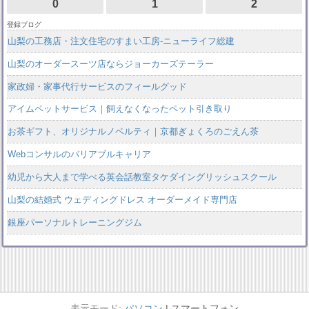
0
1
2
登録ブログ
山梨の工務店・注文住宅のすまい工房-ニューライフ総建
山梨のオーダースーツ店ならジョーカーズテーラー
家政婦・家事代行サービスのフィールグッド
アイムペットサービス｜飼えなくなったペット引き取り
お茶ギフト、オリジナルノベルティ｜京都ぎょくろのごえん茶
Webコンサルのバリアブルキャリア
幼児から大人まで学べる英会話教室タケダイングリッシュスクール
山梨の結婚式 ウェディングドレス オーダーメイド専門店
銀座パーソナルトレーニングジム
パソコン
スマートフォン