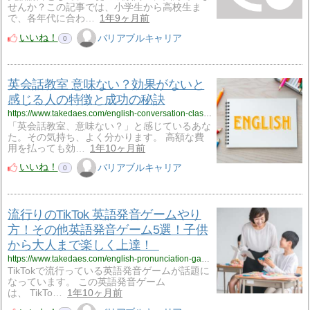
せんか？この記事では、小学生から高校生ま
で、各年代に合わ…
1年9ヶ月前
いいね！
バリアブルキャリア
0
英会話教室 意味ない？効果がないと
感じる人の特徴と成功の秘訣
https://www.takedaes.com/english-conversation-class-meaningless-718
「英会話教室、意味ない？」と感じているあな
た。その気持ち、よく分かります。 高額な費
用を払っても効…
1年10ヶ月前
いいね！
バリアブルキャリア
0
流行りのTikTok 英語発音ゲームやり
方！その他英語発音ゲーム5選！子供
から大人まで楽しく上達！
https://www.takedaes.com/english-pronunciation-game-711
TikTokで流行っている英語発音ゲームが話題に
なっています。 この英語発音ゲーム
は、 TikTo…
1年10ヶ月前