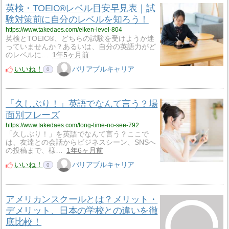
英検・TOEIC®レベル目安早見表｜試
験対策前に自分のレベルを知ろう！
https://www.takedaes.com/eiken-level-804
英検とTOEIC®、どちらの試験を受けようか迷
っていませんか？あるいは、自分の英語力がど
のレベルに…
1年5ヶ月前
いいね！
バリアブルキャリア
0
「久しぶり！」英語でなんて言う？場
面別フレーズ
https://www.takedaes.com/long-time-no-see-792
「久しぶり！」を英語でなんて言う？ここで
は、友達との会話からビジネスシーン、SNSへ
の投稿まで、様…
1年6ヶ月前
いいね！
バリアブルキャリア
0
アメリカンスクールとは？メリット・
デメリット、日本の学校との違いを徹
底比較！