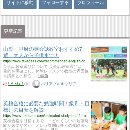
サイトに移動
フォローする
プロフィール
更新記事
山梨・甲府の英会話教室おすすめ7
選！大人から子供まで！
https://www.takedaes.com/recommended-english-conversation-classes-758
英会話教室選びについて 英会話教室選びは、
目的を明確にし、体験レッスンで教室の雰囲気
や講師との相性…
1年前
いいね！
バリアブルキャリア
0
英検合格に必要な勉強時間！級別・目
標別の目安を解説
https://www.takedaes.com/estimated-study-time-for-eiken-843
英検合格を目指す上で、「どれくらいの勉強時
間が必要なのか」という疑問は多くの受験者が