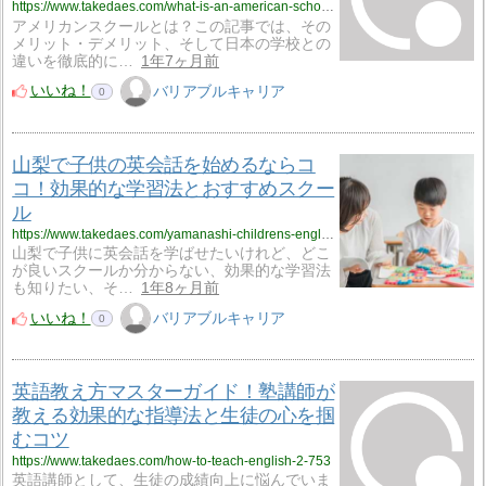
https://www.takedaes.com/what-is-an-american-school-785
アメリカンスクールとは？この記事では、その
メリット・デメリット、そして日本の学校との
違いを徹底的に…
1年7ヶ月前
いいね！
バリアブルキャリア
0
山梨で子供の英会話を始めるならコ
コ！効果的な学習法とおすすめスクー
ル
https://www.takedaes.com/yamanashi-childrens-english-conversation-778
山梨で子供に英会話を学ばせたいけれど、どこ
が良いスクールか分からない、効果的な学習法
も知りたい、そ…
1年8ヶ月前
いいね！
バリアブルキャリア
0
英語教え方マスターガイド！塾講師が
教える効果的な指導法と生徒の心を掴
むコツ
https://www.takedaes.com/how-to-teach-english-2-753
英語講師として、生徒の成績向上に悩んでいま