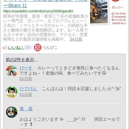
ーBlues 11
https://useak8m.com/entry/curry/2606/gandhi
昭和47年創業、新宿・新宿三丁目の老舗欧風カ
レー専門店「ガンジー」をブログでレビュー！
人気の「トマトとチーズのカレー」の絶妙な辛
さと酸味の魅力を徹底解説します。お一人様で
も入りやすい店内の雰囲気や、アクセス・営業
時間などの最新店舗情報も掲載中。
34日前
いいね！
うんぴこ
12
前の2件を表示
ぴーす
カレーってときどき無性に食べたくなるん
ですよね～！老舗の味、食べてみたいです🤤
61日前
ひでぴん
こんばんは！拝読＆応援しました (c^-')b"
61日前
萬 屋
.
おはようございます ☕ _ _))ﾍﾟｺﾘ 拝読エールで
～す ❢