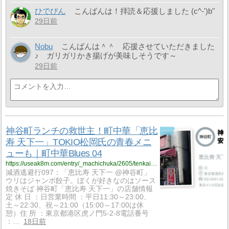
ひでぴん
こんばんは！拝読＆応援しました (c^-')b"
29日前
Nobu
こんばんは＾＾ 応援させていただきました
♪ ガリガリかき揚げが美味しそうです～
29日前
神谷町ランチの救世主！町中華「恵比
寿 天下一」TOKIO松岡氏の青春メニ
ューも｜町中華Blues 04
https://useak8m.com/entry/_machichuka/2605/tenkaichi
減酒逃避行097：「恵比寿 天下一 @神谷町」
ウリはジャンボ餃子。ぼくが好きなのはソース
焼きそば 神谷町「恵比寿 天下一」の店舗情報
定 休 日 ：日営業時間 ：平日11:30～23:00、
土～22:30、祝～21:00（15:00～17:00は休
憩）住 所 ：東京都港区虎ノ門5-2-8電話番号
：…
18日前