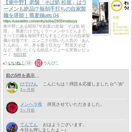
【東中野】老舗「そば処 松屋」はラ
ーメンも絶品!? 毎朝手打ちの自家製
麺を堪能｜蕎麦Blues 04
https://useak8m.com/entry/soba/2605/matsuya
東中野にある昭和7年創業の老舗「そば処 松
屋」。蕎麦だけでなくラーメンやうどんまで、
すべての麺を毎朝手打ちするこだわりの自家製
麺が自慢です。ニンニクが効いた人気の「あん
たんめん」や、丼を覆う巨大な「野菜天そば」
など、通いたくなる絶品メニューを実食レビュ
ー！
60日前
いいね！
うんぴこ
19
前の5件を表示
ひでぴん
こんにちは！拝読＆応援しました (c^-')b"
3ヶ月前
メンヘラ母
拝見させていただきました。
3ヶ月前
てんてん
おはようございます。
今日も押しましたよ～♪