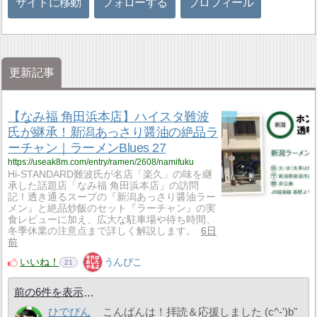
サイトに移動
フォローする
プロフィール
更新記事
【なみ福 角田浜本店】ハイスタ難波
氏が継承！新潟あっさり醤油の絶品ラ
ーチャン｜ラーメンBlues 27
https://useak8m.com/entry/ramen/2608/namifuku
Hi-STANDARD難波氏が名店「楽久」の味を継
承した話題店「なみ福 角田浜本店」の訪問
記！透き通るスープの『新潟あっさり醤油ラー
メン』と絶品炒飯のセット『ラーチャン』の実
食レビューに加え、広大な駐車場や待ち時間、
冬季休業の注意点まで詳しく解説します。
6日
前
いいね！
うんぴこ
21
前の6件を表示
ひでぴん
こんばんは！拝読＆応援しました (c^-')b"