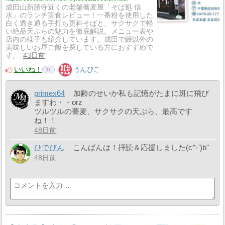
成田山新勝寺近くの老舗蕎麦屋「そば処 信
水」のランチ実食レビュー！一番粉を使用した
白く透き通る手打ち更科そばと、サクサクで軽
い絶品天ぷらの魅力を徹底解説。メニュー表や
店内の様子も紹介しています。成田で鰻以外の
美味しいお昼ご飯を探している方におすすめで
す。
43日前
いいね！
うんぴこ
11
primex64
加齢のせいか私も記憶がたまに斑に飛び
ますわ・・orz
ツルツルの蕎麦、サクサクの天ぷら、最高です
ね！！
48日前
ひでぴん
こんばんは！拝読＆応援しました(c^-')b"
48日前