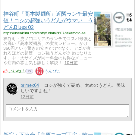
神谷町「高本製麺所」近隣ランチ最安
値！コシの超強いうどんがウマい｜う
どんBlues 02
https://useak8m.com/entry/udon/2607/takamoto-seimenjo
神谷町・虎ノ門エリアのランチでコスパ最強と
名高い「高本製麺所」の実食レビュー。かけ
360円という驚きの安さだけでなく、アゴが疲
れるほどの超硬・コシ強うどんがクセになりま
す。中・大サイズが同一料金のお得なメニュー
や店内の雰囲気も詳しく解説！
10日前
いいね！
うんぴこ
15
primex64
コシが強くて硬め、太めのうどん、美味
しいですよね！
12日前
新宿・下落合「美原スープ工房」唯一