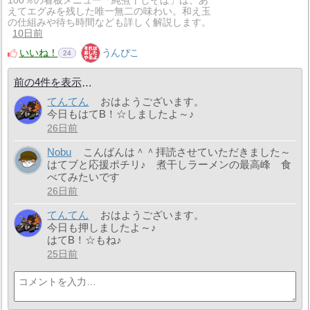
100％の看板メニュー「純煮干しそば」は、あ
えてエグみを残した唯一無二の味わい。和え玉
の仕組みや待ち時間なども詳しく解説します。
10日前
いいね！
うんぴこ
24
前の4件を表示
てんてん
おはようございます。
今日もはてB！☆しましたよ～♪
26日前
Nobu
こんばんは＾＾拝読させていただきました～
はてブと応援ポチリ♪ 煮干しラーメンの最高峰 食
べてみたいです
26日前
てんてん
おはようございます。
今日も押しましたよ～♪
はてB！☆もね♪
25日前