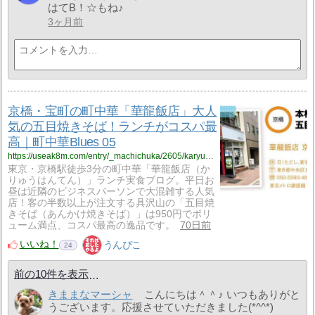
はてB！☆もね♪
3ヶ月前
京橋・宝町の町中華「華龍飯店」大人
気の五目焼きそば！ランチがコスパ最
高｜町中華Blues 05
https://useak8m.com/entry/_machichuka/2605/karyuhanten
東京・京橋駅徒歩3分の町中華「華龍飯店（か
りゅうはんてん）」ランチ実食ブログ。平日お
昼は近隣のビジネスパーソンで大混雑する人気
店！客の半数以上が注文する具沢山の「五目焼
きそば（あんかけ焼きそば）」は950円でボリ
ューム満点、コスパ最高の逸品です。
70日前
いいね！
うんぴこ
24
前の10件を表示
きままなマーシャ
こんにちは＾＾♪ いつもありがと
うございます。応援させていただきました(*^^*)