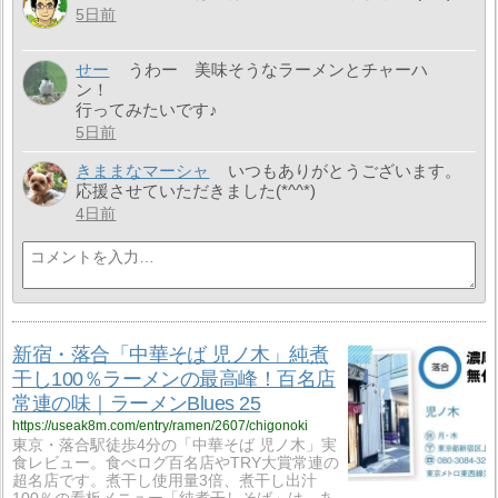
5日前
せー
うわー 美味そうなラーメンとチャーハ
ン！
行ってみたいです♪
5日前
きままなマーシャ
いつもありがとうございます。
応援させていただきました(*^^*)
4日前
新宿・落合「中華そば 児ノ木」純煮
干し100％ラーメンの最高峰！百名店
常連の味｜ラーメンBlues 25
https://useak8m.com/entry/ramen/2607/chigonoki
東京・落合駅徒歩4分の「中華そば 児ノ木」実
食レビュー。食べログ百名店やTRY大賞常連の
超名店です。煮干し使用量3倍、煮干し出汁