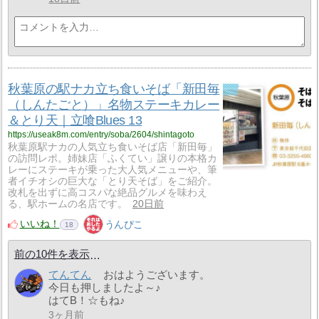
秋葉原の駅ナカ立ち食いそば「新田毎
（しんたごと）」名物ステーキカレー
＆とり天｜立喰Blues 13
https://useak8m.com/entry/soba/2604/shintagoto
秋葉原駅ナカの人気立ち食いそば店「新田毎」
の訪問レポ。姉妹店「ふくてい」譲りの本格カ
レーにステーキが乗った大人気メニューや、筆
者イチオシの巨大な「とり天そば」をご紹介。
改札を出ずに高コスパな絶品グルメを味わえ
る、駅ホームの名店です。
20日前
いいね！
うんぴこ
18
前の10件を表示
てんてん
おはようございます。
今日も押しましたよ～♪
はてB！☆もね♪
3ヶ月前