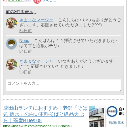
前の8件を表示
きままなマーシャ
こんにちは♪ いつもありがとうご
ざいます。応援させていただきました(*^^*)
54日前
Nobu
こんばんは＾＾拝読させていただきました～
はてブと応援ポチリ♪
54日前
きままなマーシャ
いつもありがとうございます
(*^^*) 応援させていただきました♪
53日前
成田山ランチにおすすめ！老舗「そば
処 信水」の白い更科そばと絶品天ぷ
ら｜蕎麦Blues 05
https://useak8m.com/entry/soba/2606/shinsui