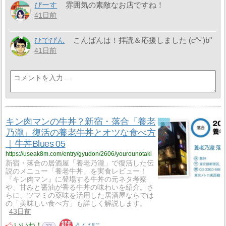
ぴーす
雰囲気の素敵なお店ですね！
41日前
ひでぴん
こんばんは！拝読＆応援しました (c^-')b"
41日前
キン肉マンの牛丼？新宿・落合「養老
乃瀧」復活の養老牛丼とオツな食べ方
｜牛丼Blues 05
https://useak8m.com/entry/gyudon/2606/yourounotaki
新宿・落合の居酒屋「養老乃瀧」で復活した伝
説のメニュー「養老牛丼」を実食レビュー！
『キン肉マン』に登場する牛丼の元ネタ考察
や、甘みと醤油が香る牛丼の味わいを紹介。さ
らに、ツマミの薬味を活用した居酒屋ならでは
の「美味しい食べ方」も詳しく解説します。
43日前
いいね！
うんぴこ
22