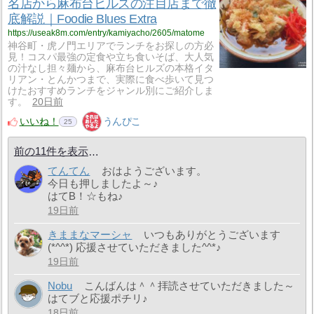
名店から麻布台ヒルズの注目店まで徹
底解説｜Foodie Blues Extra
https://useak8m.com/entry/kamiyacho/2605/matome
神谷町・虎ノ門エリアでランチをお探しの方必
見！コスパ最強の定食や立ち食いそば、大人気
の汁なし担々麺から、麻布台ヒルズの本格イタ
リアン・とんかつまで、実際に食べ歩いて見つ
けたおすすめランチをジャンル別にご紹介しま
す。
20日前
いいね！
うんぴこ
25
前の11件を表示
てんてん
おはようございます。
今日も押しましたよ～♪
はてB！☆もね♪
19日前
きままなマーシャ
いつもありがとうございます
(*^^*) 応援させていただきました^^*♪
19日前
Nobu
こんばんは＾＾拝読させていただきました～
はてブと応援ポチリ♪
18日前