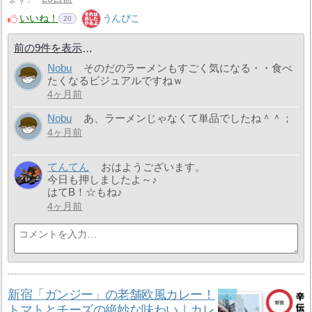
いいね！
うんぴこ
20
前の9件を表示
Nobu
そのだのラーメンもすごく気になる・・食べ
たくなるビジュアルですねｗ
4ヶ月前
Nobu
あ、ラーメンじゃなくて単品でしたね＾＾；
4ヶ月前
てんてん
おはようございます。
今日も押しましたよ～♪
はてB！☆もね♪
4ヶ月前
新宿「ガンジー」の老舗欧風カレー！
トマトとチーズの絶妙な味わい｜カレ