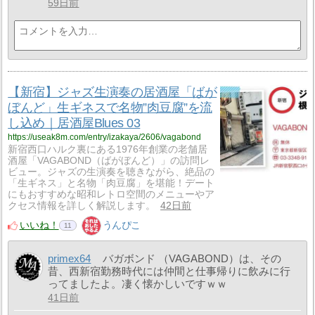
59日前
【新宿】ジャズ生演奏の居酒屋「ばが
ぼんど」生ギネスで名物”肉豆腐”を流
し込め｜居酒屋Blues 03
https://useak8m.com/entry/izakaya/2606/vagabond
新宿西口ハルク裏にある1976年創業の老舗居
酒屋「VAGABOND（ばがぼんど）」の訪問レ
ビュー。ジャズの生演奏を聴きながら、絶品の
「生ギネス」と名物「肉豆腐」を堪能！デート
にもおすすめな昭和レトロ空間のメニューやア
クセス情報を詳しく解説します。
42日前
いいね！
うんぴこ
11
primex64
バガボンド （VAGABOND）は、その
昔、西新宿勤務時代には仲間と仕事帰りに飲みに行
ってましたよ。凄く懐かしいですｗｗ
41日前