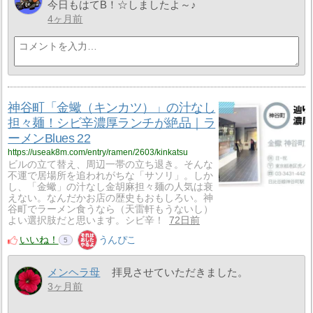
今日もはてB！☆しましたよ～♪
4ヶ月前
神谷町「金蠍（キンカツ）」の汁なし
担々麺！シビ辛濃厚ランチが絶品｜ラ
ーメンBlues 22
https://useak8m.com/entry/ramen/2603/kinkatsu
ビルの立て替え、周辺一帯の立ち退き。そんな
不運で居場所を追われがちな「サソリ」。しか
し、「金蠍」の汁なし金胡麻担々麺の人気は衰
えない。なんだかお店の歴史もおもしろい。神
谷町でラーメン食うなら（天雷軒もうないし）
よい選択肢だと思います。シビ辛！
72日前
いいね！
うんぴこ
5
メンヘラ母
拝見させていただきました。
3ヶ月前