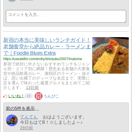
新宿の本当に美味しいランチガイド！
老舗食堂から絶品カレー・ラーメンま
で｜Foodie Blues Extra
https://useak8m.com/entry/shinjuku/2607/matome
新宿で絶対に外さないおすすめランチをジャン
ル別・エリア別に網羅！歴史ある老舗の大衆食
堂や絶品欧風カレー、激戦区のラーメン・油そ
ば、思い出横丁のディープな名店まで、実際に
足を運んで味わった厳選グルメをまとめてご紹
介します。
13日前
いいね！
うんぴこ
23
前の5件を表示
てんてん
おはようございます。
今日もはてB！☆しましたよ～♪
29日前