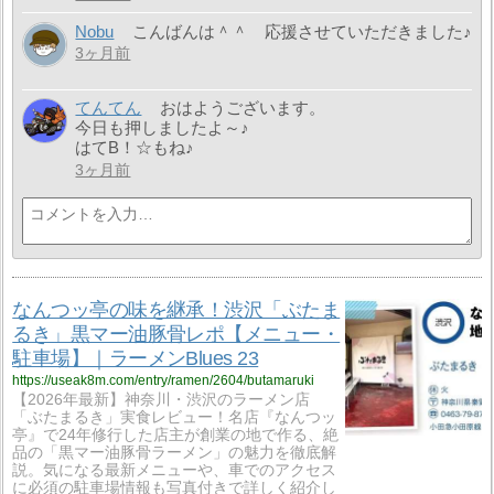
Nobu
こんばんは＾＾ 応援させていただきました♪
3ヶ月前
てんてん
おはようございます。
今日も押しましたよ～♪
はてB！☆もね♪
3ヶ月前
なんつッ亭の味を継承！渋沢「ぶたま
るき」黒マー油豚骨レポ【メニュー・
駐車場】｜ラーメンBlues 23
https://useak8m.com/entry/ramen/2604/butamaruki
【2026年最新】神奈川・渋沢のラーメン店
「ぶたまるき」実食レビュー！名店『なんつッ
亭』で24年修行した店主が創業の地で作る、絶
品の「黒マー油豚骨ラーメン」の魅力を徹底解
説。気になる最新メニューや、車でのアクセス
に必須の駐車場情報も写真付きで詳しく紹介し