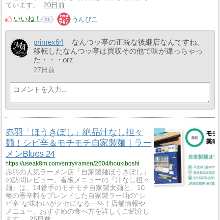
ています。
20日前
いいね！
うんぴこ
11
primex64
なんつッ亭の正統な後継店なんですね。
移転したなんつッ亭は買収その他で味が違っちゃっ
た・・・orz
27日前
赤羽「ほうきぼし」絶品汁なし担々
麺！シビ辛＆モチモチ自家製麺｜ラー
メンBlues 24
https://useak8m.com/entry/ramen/2604/houkiboshi
赤羽の人気ラーメン店「自家製麺ほうきぼし」
の訪問レビュー。看板メニューの『汁なし担々
麺』は、14番手のモチモチ自家製太麺と、10
種の香辛料をブレンドした自家製ラー油の“シ
ビ辛”な味わいがクセになる一杯！店舗情報や
メニュー、おすすめの食べ方を詳しくご紹介し
ます。
25日前