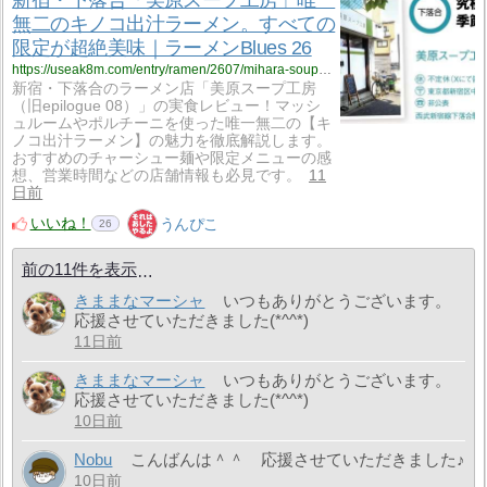
無二のキノコ出汁ラーメン。すべての
限定が超絶美味｜ラーメンBlues 26
https://useak8m.com/entry/ramen/2607/mihara-soupkoubou
新宿・下落合のラーメン店「美原スープ工房
（旧epilogue 08）」の実食レビュー！マッシ
ュルームやポルチーニを使った唯一無二の【キ
ノコ出汁ラーメン】の魅力を徹底解説します。
おすすめのチャーシュー麺や限定メニューの感
想、営業時間などの店舗情報も必見です。
11
日前
いいね！
うんぴこ
26
前の11件を表示
きままなマーシャ
いつもありがとうございます。
応援させていただきました(*^^*)
11日前
きままなマーシャ
いつもありがとうございます。
応援させていただきました(*^^*)
10日前
Nobu
こんばんは＾＾ 応援させていただきました♪
10日前