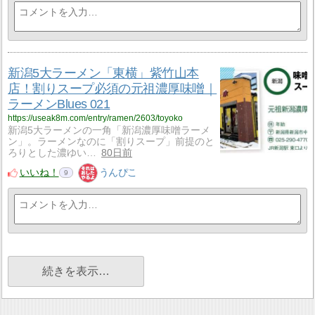
新潟5大ラーメン「東横」紫竹山本
店！割りスープ必須の元祖濃厚味噌｜
ラーメンBlues 021
https://useak8m.com/entry/ramen/2603/toyoko
新潟5大ラーメンの一角「新潟濃厚味噌ラーメ
ン」。ラーメンなのに「割りスープ」前提のと
ろりとした濃ゆい…
80日前
いいね！
うんぴこ
9
続きを表示…