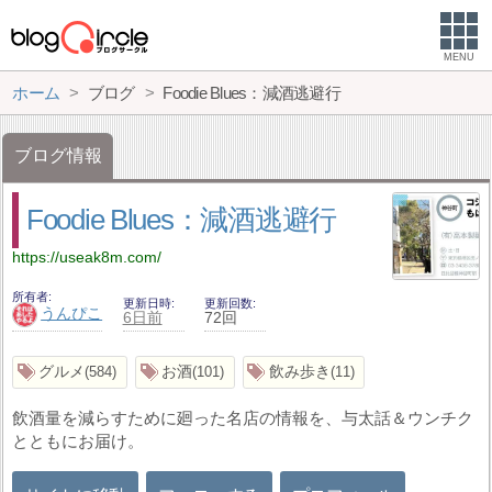
MENU
ホーム
ブログ
Foodie Blues：減酒逃避行
ブログ情報
Foodie Blues：減酒逃避行
https://useak8m.com/
所有者
更新日時
更新回数
うんぴこ
6日前
72回
グルメ
お酒
飲み歩き
584
101
11
飲酒量を減らすために廻った名店の情報を、与太話＆ウンチク
とともにお届け。