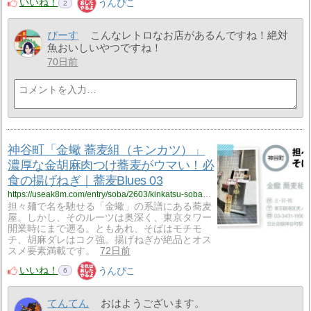
いいね！
うんぴこ
2
ぴーす
こんなレトロなお店があるんですね！絶対
魚おいしいやつですね！
70日前
神谷町「金蠍 蕎麦組（キンカツ）」
濃厚な金胡麻肉つけ蕎麦がウマい！必
食の揚げねぎ｜蕎麦Blues 03
https://useak8m.com/entry/soba/2603/kinkatsu-sobagumi
担々麺で名を馳せる「金蠍」の系譜にある蕎麦
屋。しかし、そのルーツは奥深く、東京タワー
開業時にまで遡る。ともあれ、そばはモチモ
チ、胡麻ダレはコク強。揚げねぎが絶品とオス
スメ要素満載です。
72日前
いいね！
うんぴこ
6
てんてん
おはようございます。