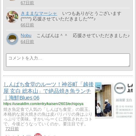
67日前
きままなマーシャ
いつもありがとうございます
(*^^*) 応援させていただきました^^*♪
66日前
Nobu
こんばんは＾＾ 応援させていただきました♪
64日前
しんぱち食堂のルーツ！神谷町「越後
屋 玄白 総本山」で絶品焼き魚ランチ
｜海鮮Blues 06
https://useak8m.com/entry/kaisen/2603/echigoya
焼き魚定食で人気の「しんぱち食堂」の親玉。
本格的な炭火焼きの魚は皮パリパリの身はぷり
っぷりで美味。すかいらーくに買収されたコト
で、今後どうなっていくのか。要注目です。
72日前