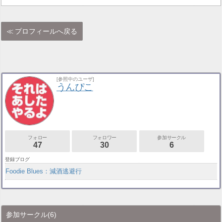
プロフィールへ戻る
[参照中のユーザ]
うんぴこ
フォロー
フォロワー
参加サークル
47
30
6
登録ブログ
Foodie Blues：減酒逃避行
参加サークル
(6)