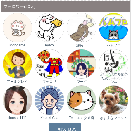
フォロワー
(30人)
Mobgame
nyato
課長！
ハムフロ
元宝（現在多忙の
ため、コメント
アールグレイ
マッコリ
ぴーす
少…
deesse1111
Kazuki Gita
TV・エンタメ魂
きままなマーシャ
一覧を見る