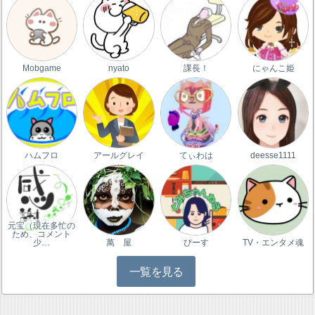
Mobgame
nyato
課長！
にゃんこ姫
ハムフロ
アールグレイ
てぃわは
deesse1111
元宝（現在多忙の
ため、コメント
少…
萬 屋
ぴーす
TV・エンタメ魂
一覧を見る