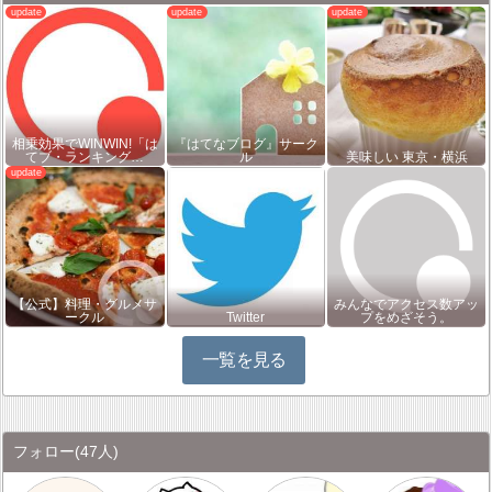
相乗効果でWINWIN!「は
『はてなブログ』サーク
てブ・ランキング…
ル
美味しい 東京・横浜
【公式】料理・グルメサ
みんなでアクセス数アッ
ークル
Twitter
プをめざそう。
一覧を見る
フォロー
(47人)