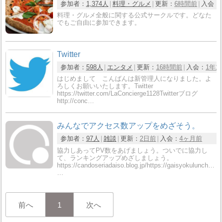
参加者：
1,374人
料理・グルメ
更新：
6時間前
入会：
料理・グルメ全般に関する公式サークルです。どなた
でもご自由に参加できます。
Twitter
参加者：
598人
エンタメ
更新：
16時間前
入会：
1年1
はじめまして こんばんは新管理人になりました。よ
ろしくお願いいたします。Twitter
https://twitter.com/LaConcierge1128Twitterブログ
http://conc…
みんなでアクセス数アップをめざそう。
参加者：
97人
雑談
更新：
2日前
入会：
4ヶ月前
協力しあってPV数をあげましょう。ついでに協力し
て、ランキングアップめざしましょう。
https://candoseriadaiso.blog.jp/https://gaisyokulunch.blog
…
前へ
1
次へ