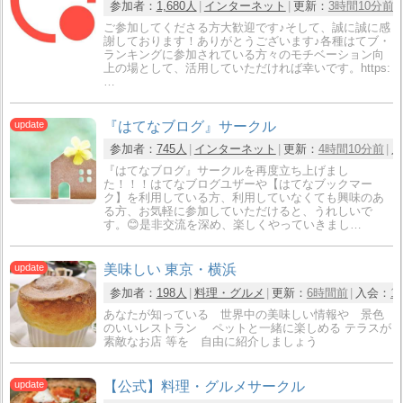
参加者：
1,680人
インターネット
更新：
3時間10分前
ご参加してくださる方大歓迎です♪そして、誠に誠に感
謝しております！ありがとうございます♪各種はてブ・
ランキングに参加されている方々のモチベーション向
上の場として、活用していただければ幸いです。https:
…
『はてなブログ』サークル
参加者：
745人
インターネット
更新：
4時間10分前
入
『はてなブログ』サークルを再度立ち上げまし
た！！！はてなブログユザーや【はてなブックマー
ク】を利用している方、利用していなくても興味のあ
る方、お気軽に参加していただけると、うれしいで
す。😊是非交流を深め、楽しくやっていきまし…
美味しい 東京・横浜
参加者：
198人
料理・グルメ
更新：
6時間前
入会：
1
あなたが知っている 世界中の美味しい情報や 景色
のいいレストラン ペットと一緒に楽しめる テラスが
素敵なお店 等を 自由に紹介しましょう
【公式】料理・グルメサークル