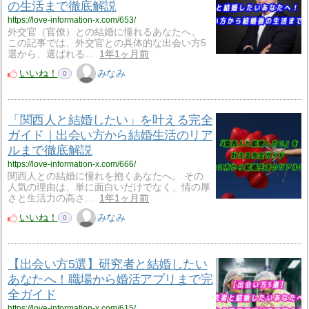
の生活まで徹底解説
https://love-information-x.com/653/
外交官（官僚）との結婚に憧れるあなたへ。
この記事では、外交官との具体的な出会い方5
選から、選ばれる…
1年1ヶ月前
いいね！
みなみ
0
「関西人と結婚したい」を叶える完全
ガイド｜出会い方から結婚生活のリア
ルまで徹底解説
https://love-information-x.com/666/
関西人との結婚に憧れを抱くあなたへ。 その
人気の理由は、単に面白いだけでなく、情の厚
さと生活力の高さ…
1年1ヶ月前
いいね！
みなみ
0
【出会い方5選】研究者と結婚したい
あなたへ！職場から婚活アプリまで完
全ガイド
https://love-information-x.com/615/