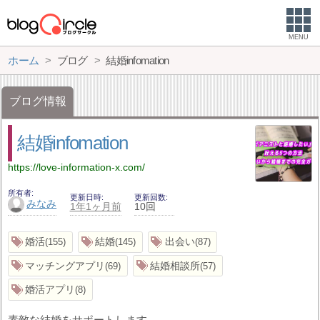
MENU
ホーム
ブログ
結婚infomation
ブログ情報
結婚infomation
https://love-information-x.com/
所有者
更新日時
更新回数
みなみ
1年1ヶ月前
10回
婚活
結婚
出会い
155
145
87
マッチングアプリ
結婚相談所
69
57
婚活アプリ
8
素敵な結婚をサポートします。