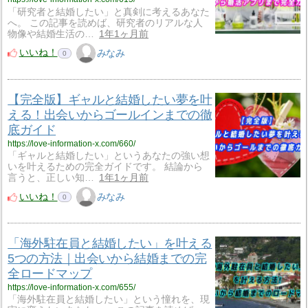
「研究者と結婚したい」と真剣に考えるあなた
へ。 この記事を読めば、研究者のリアルな人
物像や結婚生活の…
1年1ヶ月前
いいね！
みなみ
0
【完全版】ギャルと結婚したい夢を叶
える！出会いからゴールインまでの徹
底ガイド
https://love-information-x.com/660/
「ギャルと結婚したい」というあなたの強い想
いを叶えるための完全ガイドです。 結論から
言うと、正しい知…
1年1ヶ月前
いいね！
みなみ
0
「海外駐在員と結婚したい」を叶える
5つの方法｜出会いから結婚までの完
全ロードマップ
https://love-information-x.com/655/
「海外駐在員と結婚したい」という憧れを、現