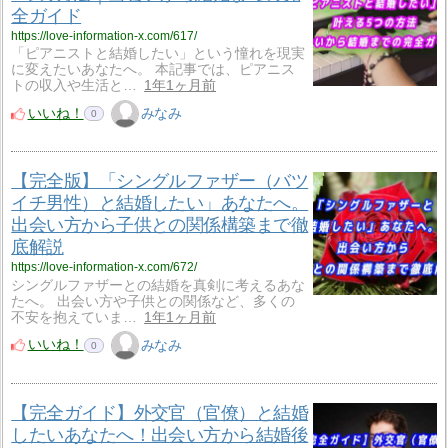
全ガイド
https://love-information-x.com/617/
「ピアニストと結婚したい」という憧れを現実
に変えたいあなたへ。 本記事では、ピアニス
トの収入や生活と…
1年1ヶ月前
いいね！
みなみ
0
【完全版】「シングルファザー（バツ
イチ男性）と結婚したい」あなたへ。
出会い方から子供との関係構築まで徹
底解説
https://love-information-x.com/672/
シングルファザーとの結婚を真剣に考えるあな
たへ。 出会い方や子供との関係など、多くの
不安を抱えていま…
1年1ヶ月前
いいね！
みなみ
0
【完全ガイド】外交官（官僚）と結婚
したいあなたへ！出会い方から結婚後