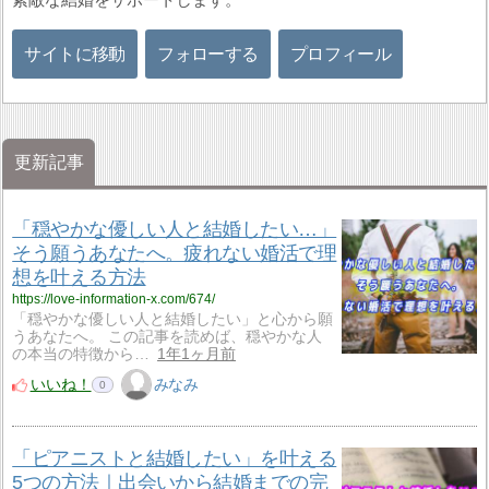
サイトに移動
フォローする
プロフィール
更新記事
「穏やかな優しい人と結婚したい…」
そう願うあなたへ。疲れない婚活で理
想を叶える方法
https://love-information-x.com/674/
「穏やかな優しい人と結婚したい」と心から願
うあなたへ。 この記事を読めば、穏やかな人
の本当の特徴から…
1年1ヶ月前
いいね！
みなみ
0
「ピアニストと結婚したい」を叶える
5つの方法｜出会いから結婚までの完