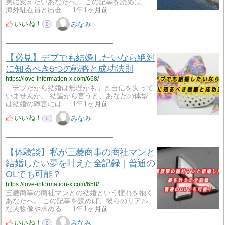
実に変えたいあなたへ。 この記事を読めば、
海外駐在員と出会…
1年1ヶ月前
いいね！
みなみ
0
【必見】デブでも結婚したいなら絶対
に知るべき5つの戦略と成功法則
https://love-information-x.com/668/
「デブだから結婚は無理かも」と自信を失って
いませんか。 結論から言うと、あなたの体型
は結婚の障害には…
1年1ヶ月前
いいね！
みなみ
0
【体験談】私が三菱商事の商社マンと
結婚したい夢を叶えた全記録｜普通の
OLでも可能？
https://love-information-x.com/658/
三菱商事の商社マンとの結婚という憧れを抱く
あなたへ。 この記事を読めば、彼らのリアル
な人物像や求める…
1年1ヶ月前
いいね！
みなみ
0