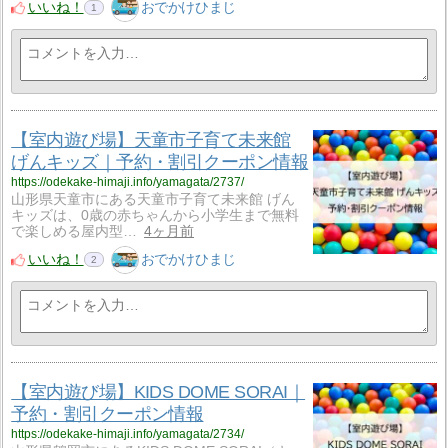
いいね！
おでかけひまじ
1
【室内遊び場】天童市子育て未来館
げんキッズ｜予約・割引クーポン情報
https://odekake-himaji.info/yamagata/2737/
山形県天童市にある天童市子育て未来館 げん
キッズは、0歳の赤ちゃんから小学生まで無料
で楽しめる屋内型…
4ヶ月前
いいね！
おでかけひまじ
2
【室内遊び場】KIDS DOME SORAI｜
予約・割引クーポン情報
https://odekake-himaji.info/yamagata/2734/