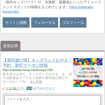
（室内キッズパーク）や、水族館・遊園地といったアミューズ
メントスポットの情報をまとめています。
https://odekake-
himaji.info/
サイトに移動
フォローする
プロフィール
更新記事
【室内遊び場】キッズランドおやま｜
予約・割引クーポン情報
https://odekake-himaji.info/tochigi/2789/
栃木県小山市の「キッズランドおやま」は、JR
小山駅直結でアクセス抜群の屋内遊び場です。
ボーネルンド社…
4ヶ月前
いいね！
おでかけひまじ
1