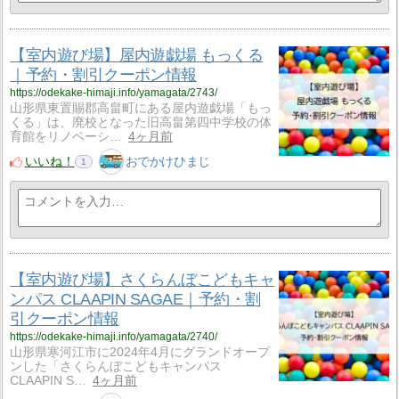
【室内遊び場】屋内遊戯場 もっくる
｜予約・割引クーポン情報
https://odekake-himaji.info/yamagata/2743/
山形県東置賜郡高畠町にある屋内遊戯場「もっ
くる」は、廃校となった旧高畠第四中学校の体
育館をリノベーシ…
4ヶ月前
いいね！
おでかけひまじ
1
【室内遊び場】さくらんぼこどもキャ
ンパス CLAAPIN SAGAE｜予約・割
引クーポン情報
https://odekake-himaji.info/yamagata/2740/
山形県寒河江市に2024年4月にグランドオープ
ンした「さくらんぼこどもキャンパス
CLAAPIN S…
4ヶ月前