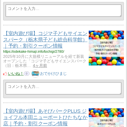
【室内遊び場】コジマ子どもサイエン
スパーク（栃木県子ども総合科学館）
｜予約・割引クーポン情報
https://odekake-himaji.info/tochigi/2780/
2025年10月に大規模リニューアルを経て新装
オープンした「コジマ子どもサイエンスパーク
（旧：栃木県…
4ヶ月前
いいね！
おでかけひまじ
0
【室内遊び場】あそびパークPLUS ジ
ョイフル本田ニューポートひたちなか
店｜予約・割引クーポン情報