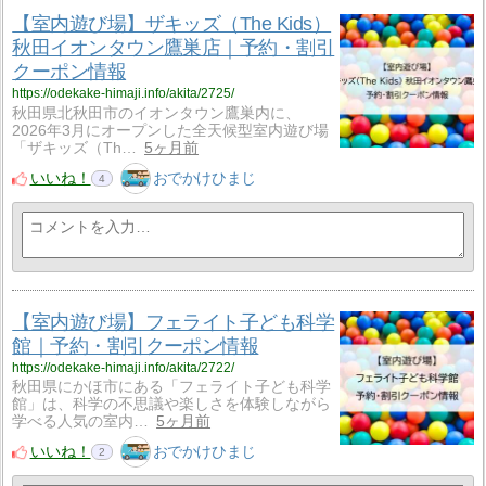
【室内遊び場】ザキッズ（The Kids）
秋田イオンタウン鷹巣店｜予約・割引
クーポン情報
https://odekake-himaji.info/akita/2725/
秋田県北秋田市のイオンタウン鷹巣内に、
2026年3月にオープンした全天候型室内遊び場
「ザキッズ（Th…
5ヶ月前
いいね！
おでかけひまじ
4
【室内遊び場】フェライト子ども科学
館｜予約・割引クーポン情報
https://odekake-himaji.info/akita/2722/
秋田県にかほ市にある「フェライト子ども科学
館」は、科学の不思議や楽しさを体験しながら
学べる人気の室内…
5ヶ月前
いいね！
おでかけひまじ
2