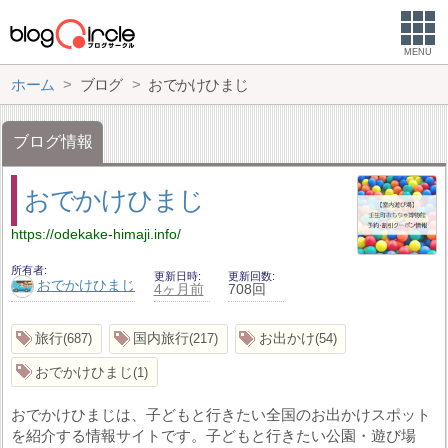
MENU
ホーム
ブログ
おでかけひまじ
ブログ情報
おでかけひまじ
https://odekake-himaji.info/
所有者
更新日時
更新回数
おでかけひまじ
4ヶ月前
708回
旅行
国内旅行
お出かけ
687
217
54
おでかけひまじ
1
おでかけひまじは、子どもと行きたい全国のお出かけスポット
を紹介する情報サイトです。子どもと行きたい公園・遊び場