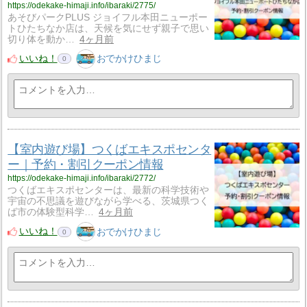
https://odekake-himaji.info/ibaraki/2775/
あそびパークPLUS ジョイフル本田ニューポー
トひたちなか店は、天候を気にせず親子で思い
切り体を動か…
4ヶ月前
いいね！
おでかけひまじ
0
【室内遊び場】つくばエキスポセンタ
ー｜予約・割引クーポン情報
https://odekake-himaji.info/ibaraki/2772/
つくばエキスポセンターは、最新の科学技術や
宇宙の不思議を遊びながら学べる、茨城県つく
ば市の体験型科学…
4ヶ月前
いいね！
おでかけひまじ
0