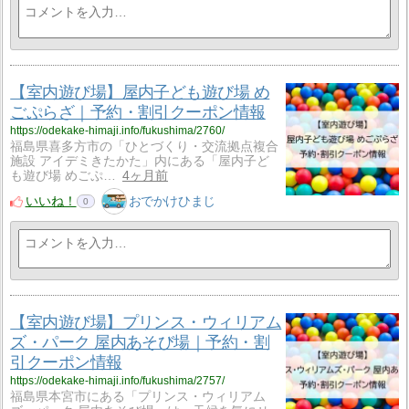
【室内遊び場】屋内子ども遊び場 め
ごぷらざ｜予約・割引クーポン情報
https://odekake-himaji.info/fukushima/2760/
福島県喜多方市の「ひとづくり・交流拠点複合
施設 アイデミきたかた」内にある「屋内子ど
も遊び場 めごぷ…
4ヶ月前
いいね！
おでかけひまじ
0
【室内遊び場】プリンス・ウィリアム
ズ・パーク 屋内あそび場｜予約・割
引クーポン情報
https://odekake-himaji.info/fukushima/2757/
福島県本宮市にある「プリンス・ウィリアム