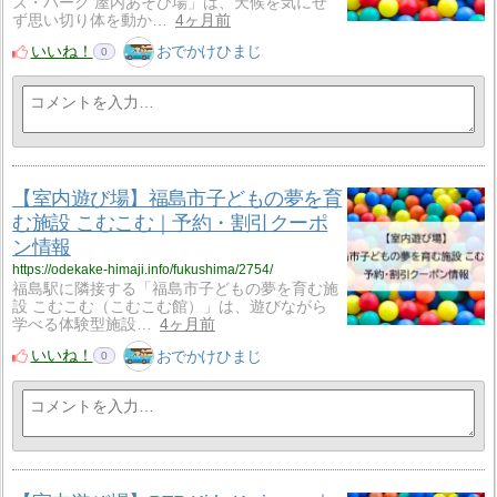
ズ・パーク 屋内あそび場」は、天候を気にせ
ず思い切り体を動か…
4ヶ月前
いいね！
おでかけひまじ
0
【室内遊び場】福島市子どもの夢を育
む施設 こむこむ｜予約・割引クーポ
ン情報
https://odekake-himaji.info/fukushima/2754/
福島駅に隣接する「福島市子どもの夢を育む施
設 こむこむ（こむこむ館）」は、遊びながら
学べる体験型施設…
4ヶ月前
いいね！
おでかけひまじ
0