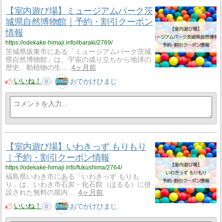
【室内遊び場】ミュージアムパーク茨
城県自然博物館｜予約・割引クーポン
情報
https://odekake-himaji.info/ibaraki/2769/
茨城県坂東市にある「ミュージアムパーク茨城
県自然博物館」は、宇宙の成り立ちから地球の
歴史、動植物の生…
4ヶ月前
いいね！
おでかけひまじ
0
【室内遊び場】いわきっず もりもり
｜予約・割引クーポン情報
https://odekake-himaji.info/fukushima/2764/
福島県いわき市にある「いわきっず もりも
り」は、いわき市石炭・化石館（ほるる）に併
設された無料の屋内…
4ヶ月前
いいね！
おでかけひまじ
0