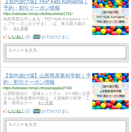
【室内遊び場】PEP Kids Koriyama｜
予約・割引クーポン情報
https://odekake-himaji.info/fukushima/2751/
福島県郡山市にある「PEP Kids Koriyama（ペ
ップキッズこおりやま）」は、東北最大級の
広…
4ヶ月前
いいね！
おでかけひまじ
0
【室内遊び場】山形県産業科学館｜予
約・割引クーポン情報
https://odekake-himaji.info/yamagata/2746/
山形駅直結の「霞城セントラル」2〜4階に位置
する山形県産業科学館は、入場無料で科学・工
業・環境をテー…
4ヶ月前
いいね！
おでかけひまじ
1