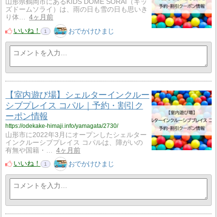
山形県鶴岡市にあるKIDS DOME SORAI（キッ
ズドームソライ）は、雨の日も雪の日も思いき
り体…
4ヶ月前
いいね！
おでかけひまじ
1
【室内遊び場】シェルターインクルー
シブプレイス コパル｜予約・割引ク
ーポン情報
https://odekake-himaji.info/yamagata/2730/
山形市に2022年3月にオープンしたシェルター
インクルーシブプレイス コパルは、障がいの
有無や国籍・…
4ヶ月前
いいね！
おでかけひまじ
1