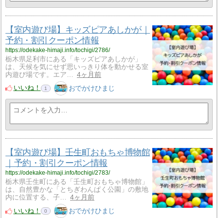
【室内遊び場】キッズピアあしかが｜
予約・割引クーポン情報
https://odekake-himaji.info/tochigi/2786/
栃木県足利市にある「キッズピアあしかが」
は、天候を気にせず思いっきり体を動かせる室
内遊び場です。エア…
4ヶ月前
いいね！
おでかけひまじ
1
【室内遊び場】壬生町おもちゃ博物館
｜予約・割引クーポン情報
https://odekake-himaji.info/tochigi/2783/
栃木県壬生町にある「壬生町おもちゃ博物館」
は、自然豊かな「とちぎわんぱく公園」の敷地
内に位置する、子…
4ヶ月前
いいね！
おでかけひまじ
0