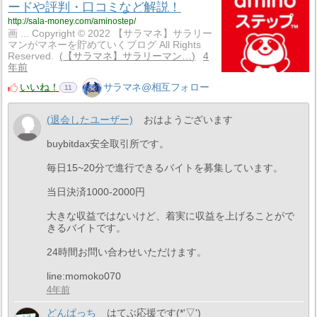
ードや評判・口コミなど解説！
http://sala-money.com/aminostep/
画 ... Copyright © 2022 【サラマネ】サラリー
マンがマネーを貯めていくブログ All Rights
Reserved.
【サラマネ】サラリーマン…
4
年前
いいね！
サラマネ@相互フォロー
11
(退会したユーザー)
おはようございます
buybitdax安全取引所です。
毎日15~20分で進行できるバイトを募集しています。
当日決済1000-2000円
大きな収益ではないけど、着実に収益を上げることがで
きるバイトです。
24時間お問い合わせいただけます。
line:momoko070
4年前
どんぱっち
はてぶ応援です(*'▽')