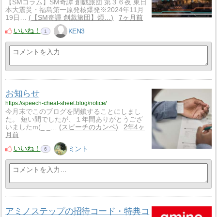
【SMコラム】SM奇譚 創戯旅団 第３６夜 東日
本大震災・福島第一原発核爆発※2024年11月
19日…
【SM奇譚 創戯旅団】煩…
7ヶ月前
いいね！
KEN3
1
お知らせ
https://speech-cheat-sheet.blog/notice/
今月末でこのブログを閉鎖することにしまし
た。 短い間でしたが、１年間ありがとうござ
いましたm(_ _…
スピーチのカンペ
2年4ヶ
月前
いいね！
ミント
6
アミノステップの招待コード・特典コ