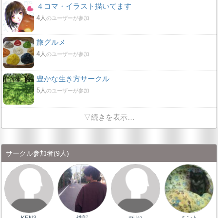
４コマ・イラスト描いてます
4人
のユーザーが参加
旅グルメ
4人
のユーザーが参加
豊かな生き方サークル
5人
のユーザーが参加
▽続きを表示…
サークル参加者
(9人)
KEN3
鉄郎
mi ka
ミント