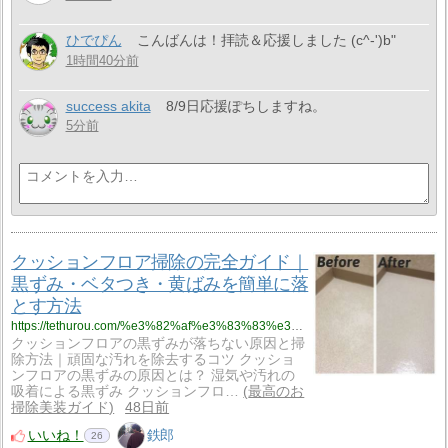
ひでぴん
こんばんは！拝読＆応援しました (c^-')b"
1時間40分前
success akita
8/9日応援ぽちしますね。
5分前
クッションフロア掃除の完全ガイド｜
黒ずみ・ベタつき・黄ばみを簡単に落
とす方法
https://tethurou.com/%e3%82%af%e3%83%83%e3%82%b7%e3%83%a7%e3%83%b3%e3%83%95%e3%83%ad%e3%82%a2%e6%8e%83%e9%99%a4%e3%81%ae%e5%ae%8c%e5%85%a8%e3%82%ac%e3%82%a4%e3%83%89%ef%bd%9c%e9%bb%92%e3%81%9a%e3%81%bf%e3%83%bb%e3%83%99/
クッションフロアの黒ずみが落ちない原因と掃
除方法｜頑固な汚れを除去するコツ クッショ
ンフロアの黒ずみの原因とは？ 湿気や汚れの
吸着による黒ずみ クッションフロ…
最高のお
掃除美装ガイド
48日前
いいね！
鉄郎
26