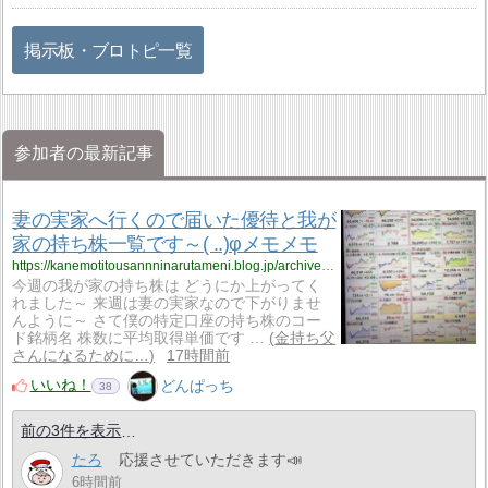
掲示板・ブロトピ一覧
参加者の最新記事
妻の実家へ行くので届いた優待と我が
家の持ち株一覧です～( ..)φメモメモ
https://kanemotitousannninarutameni.blog.jp/archives/52137916.html
今週の我が家の持ち株は どうにか上がってく
れました～ 来週は妻の実家なので下がりませ
んように～ さて僕の特定口座の持ち株のコー
ド銘柄名 株数に平均取得単価です …
金持ち父
さんになるために…
17時間前
いいね！
どんぱっち
38
前の3件を表示
たろ
応援させていただきます📣
6時間前