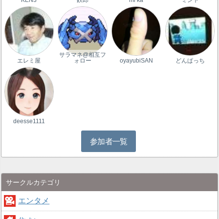
サラマネ@相互フ
エレミ屋
ォロー
oyayubiSAN
どんぱっち
deesse1111
参加者一覧
サークルカテゴリ
エンタメ