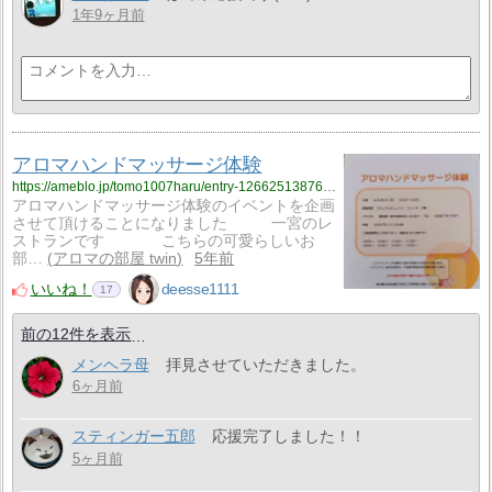
1年9ヶ月前
アロマハンドマッサージ体験
https://ameblo.jp/tomo1007haru/entry-12662513876.html
アロマハンドマッサージ体験のイベントを企画
させて頂けることになりました 一宮のレ
ストランです こちらの可愛らしいお
部…
アロマの部屋 twin
5年前
いいね！
deesse1111
17
前の12件を表示
メンヘラ母
拝見させていただきました。
6ヶ月前
スティンガー五郎
応援完了しました！！
5ヶ月前