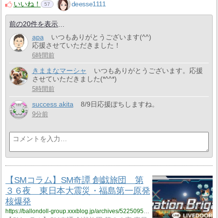
いいね！
deesse1111
57
前の20件を表示
apa
いつもありがとうございます(^^)
応援させていただきました！
6時間前
きままなマーシャ
いつもありがとうございます。応援
させていただきました(*^^*)
5時間前
success akita
8/9日応援ぽちしますね。
9分前
【SMコラム】SM奇譚 創戯旅団 第
３６夜 東日本大震災・福島第一原発
核爆発
https://ballondoll-group.xxxblog.jp/archives/5225095.html