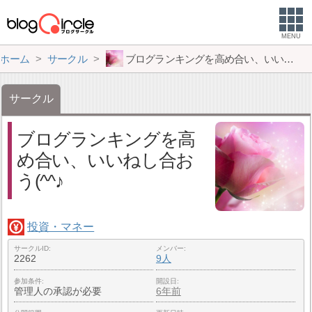
MENU
ホーム
サークル
ブログランキングを高め合い、いいねし合おう(^^♪
サークル
ブログランキングを高
め合い、いいねし合お
う(^^♪
投資・マネー
サークルID
メンバー
2262
9人
参加条件
開設日
管理人の承認が必要
6年前