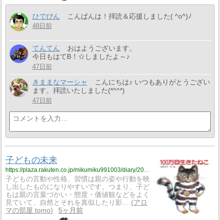
ひでぴん
こんばんは！拝読＆応援しました( ^o^)ﾉ
48日前
てんてん
おはようございます。
今日もはてB！☆しましたよ～♪
47日前
きままなマーシャ
こんにちは♪ いつもありがとうござい
ます。拝読いたしました(*^^*)
47日前
子どもの未来
https://plaza.rakuten.co.jp/mikumiku991003/diary/202603160000/
子どもの言動や性格、習慣は親の姿や行動を映
し出したものになりやすいです。つまり、子ど
もは親の言葉づかい・態度・価値観などをよく
見ていて、自然とそれを真似したり影…
アロ
マの部屋 tomo
5ヶ月前