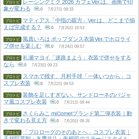
レーシングミク 2026 カフェVer.は、画角で印
象が変わる
0
7月27日 09:33
マティアス「中指の親方」Ver.は、どこまで揃
えば完成する？
0
7月25日 10:53
風真いろは ポップダンス衣装Ver.でホロライ
ブ併せを楽しむ
0
7月24日 09:57
礼瀬マヨイ「迷路まよう」衣装で併せをする
なら
0
7月23日 09:23
スマホで残す、月村手毬「一体いつから」コ
スプレ衣装
0
7月22日 09:53
装飾を足しすぎない。サンドローネのパジャ
マ風コスプレ衣装
0
7月21日 09:44
さくらみこ miCometブランド第二弾衣装｜動
きで変わる見え方
0
7月20日 09:26
「プロローグのそのあとへ」コスプレ衣装｜
天祥院英智・氷鷹北斗・朱桜司のステージスタイル