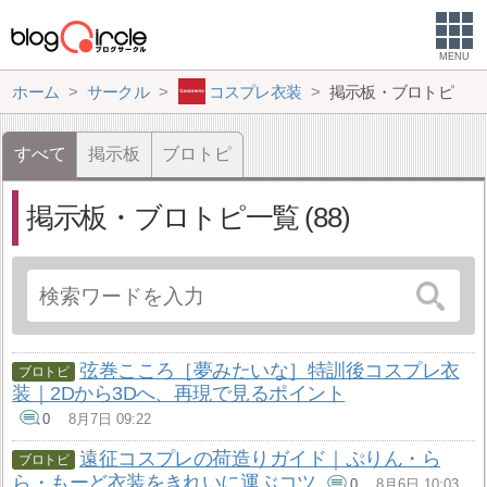
MENU
ホーム
サークル
コスプレ衣装
掲示板・ブロトピ
すべて
掲示板
ブロトピ
掲示板・ブロトピ一覧
88
弦巻こころ［夢みたいな］特訓後コスプレ衣
装｜2Dから3Dへ、再現で見るポイント
0
8月7日 09:22
遠征コスプレの荷造りガイド｜ぷりん・ら
ら・もーど衣装をきれいに運ぶコツ
0
8月6日 10:03