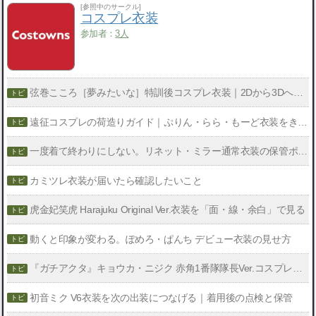
[参照中のサークル]
コスプレ衣装
参加者：
3人
弦巻こころ［夢みたいな］特訓後コスプレ衣装｜2Dから3Dへ、再現で見るポイント
遠征コスプレの荷造りガイド｜ぷりん・らら・もーど衣装をきれいに運ぶコツ
一度着て終わりにしない。リネット・ミラー通常衣装の保管ポイント
カミツレ衣装が届いたら確認したいこと
虎金妃笑虎 Harajuku Original Ver.衣装を「面・線・余白」で見る
動くと印象が変わる。ぽめろ・ぱんち デビュー衣装の見せ方
『ガチアクタ』キョウカ・ニジク 赤角1番隊隊長Ver.コスプレ衣装
初音ミク V6衣装を次の出装につなげる｜着用後の点検と保管