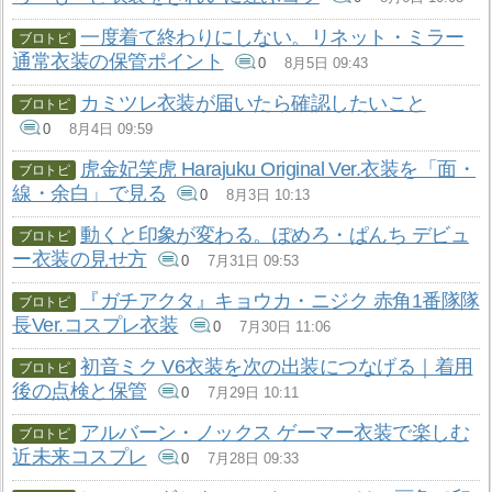
一度着て終わりにしない。リネット・ミラー
通常衣装の保管ポイント
0
8月5日 09:43
カミツレ衣装が届いたら確認したいこと
0
8月4日 09:59
虎金妃笑虎 Harajuku Original Ver.衣装を「面・
線・余白」で見る
0
8月3日 10:13
動くと印象が変わる。ぽめろ・ぱんち デビュ
ー衣装の見せ方
0
7月31日 09:53
『ガチアクタ』キョウカ・ニジク 赤角1番隊隊
長Ver.コスプレ衣装
0
7月30日 11:06
初音ミク V6衣装を次の出装につなげる｜着用
後の点検と保管
0
7月29日 10:11
アルバーン・ノックス ゲーマー衣装で楽しむ
近未来コスプレ
0
7月28日 09:33