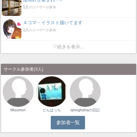
1人
のユーザーが参加
４コマ・イラスト描いてます
1人
のユーザーが参加
▽続きを表示…
サークル参加者
(3人)
Mizumori
どんぱっち
qionghahaの日記
参加者一覧