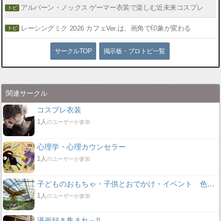
アルバーン・ノックス ゲーマー衣装で楽しむ近未来コスプレ
レーシングミク 2026 カフェVer.は、画角で印象が変わる
サークルTOP
掲示板・ブロトピ一覧
関連サークル
コスプレ衣装
1人
のユーザーが参加
心理学・心理カウンセラー
1人
のユーザーが参加
子どものおもちゃ・子供とおでかけ・イベント 色々！
1人
のユーザーが参加
漫画好き集まれ～!!