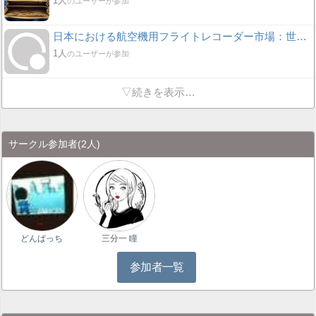
1人
のユーザーが参加
日本における航空機用フライトレコーダー市場：世界の産業需要、成長機会、ビジネスインサイト、および2037年までの予測
1人
のユーザーが参加
▽続きを表示…
サークル参加者
(2人)
どんぱっち
三分一 瞳
参加者一覧