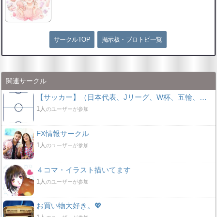
サークルTOP
掲示板・ブロトピ一覧
関連サークル
【サッカー】（日本代表、Jリーグ、W杯、五輪、海外サッカー）
1人
のユーザーが参加
FX情報サークル
1人
のユーザーが参加
４コマ・イラスト描いてます
1人
のユーザーが参加
お買い物大好き。💖