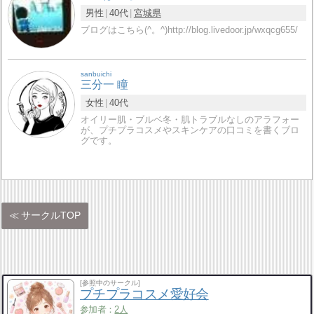
男性
40代
宮城県
ブログはこちら(^。^)http://blog.livedoor.jp/wxqcg655/
sanbuichi
三分一 瞳
女性
40代
オイリー肌・ブルベ冬・肌トラブルなしのアラフォー
が、プチプラコスメやスキンケアの口コミを書くブロ
グです。
サークルTOP
[参照中のサークル]
プチプラコスメ愛好会
参加者：
2人