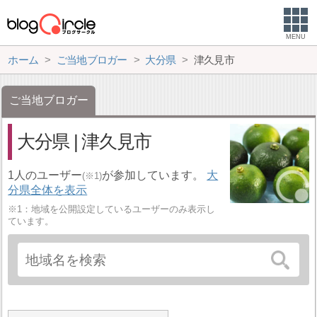
MENU
ホーム
ご当地ブロガー
大分県
津久見市
ご当地ブロガー
大分県 | 津久見市
1人のユーザー
が参加しています。
大
(※1)
分県全体を表示
※1：地域を公開設定しているユーザーのみ表示し
ています。