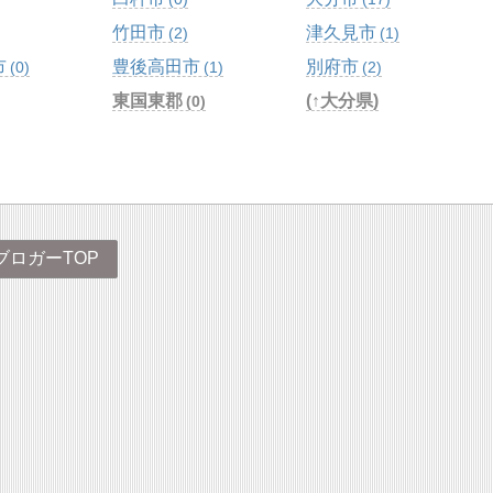
竹田市
津久見市
2
1
市
豊後高田市
別府市
0
1
2
東国東郡
(↑大分県)
0
ブロガーTOP