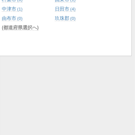
中津市
日田市
1
4
由布市
玖珠郡
0
0
(都道府県選択へ)