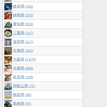
岐阜県
150
静岡県
370
愛知県
913
三重県
117
滋賀県
117
京都府
322
大阪府
1,670
兵庫県
680
奈良県
139
和歌山県
72
鳥取県
30
島根県
47