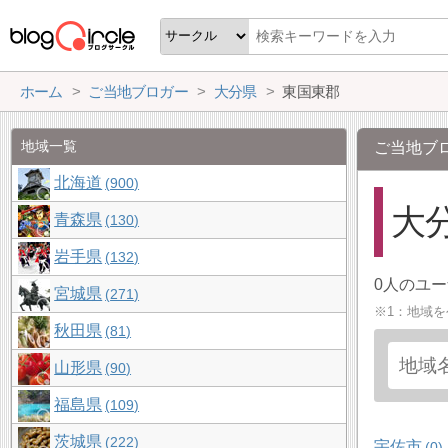
ホーム
ご当地ブロガー
大分県
東国東郡
地域一覧
ご当地ブ
北海道
900
大分
青森県
130
岩手県
132
0人のユ
宮城県
271
※1：地域
秋田県
81
山形県
90
福島県
109
茨城県
222
宇佐市
0