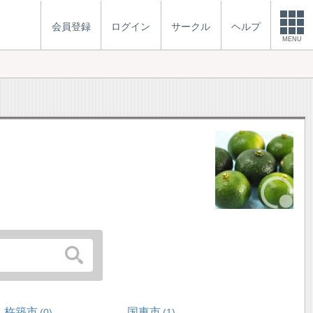
会員登録
ログイン
サークル
ヘルプ
MENU
杵築市
国東市
0
1