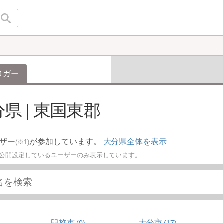
ロガー
県 | 東国東郡
ーザー
が参加しています。
大分県全体を表示
(※1)
を公開設定しているユーザーのみ表示しています。
臼杵市
大分市
0
17