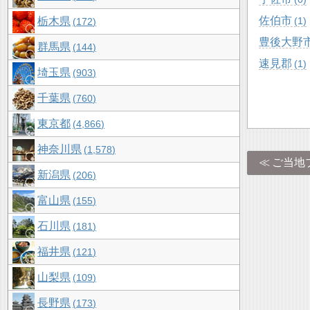
佐伯市
栃木県
1
172
豊後大野
群馬県
144
速見郡
1
埼玉県
903
千葉県
760
東京都
4,866
神奈川県
1,578
ご当地
新潟県
206
富山県
155
石川県
181
福井県
121
山梨県
109
長野県
173