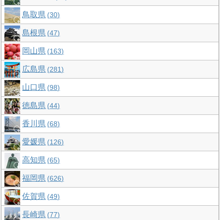
鳥取県
30
島根県
47
岡山県
163
広島県
281
山口県
98
徳島県
44
香川県
68
愛媛県
126
高知県
65
福岡県
626
佐賀県
49
長崎県
77