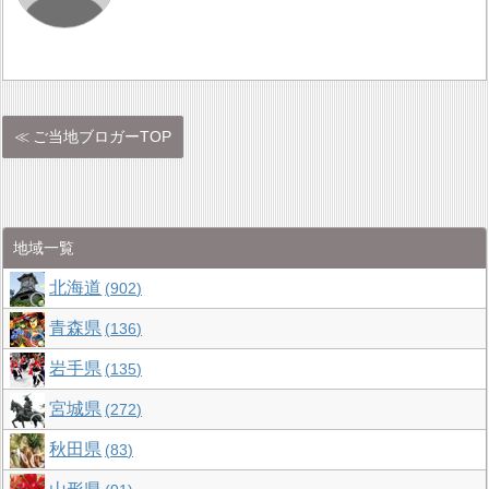
ご当地ブロガーTOP
地域一覧
北海道
902
青森県
136
岩手県
135
宮城県
272
秋田県
83