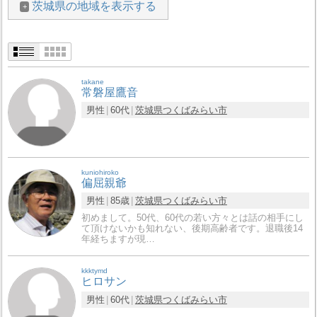
茨城県の地域を表示する
takane
常磐屋鷹音
男性
60代
茨城県
つくばみらい市
kuniohiroko
偏屈親爺
男性
85歳
茨城県
つくばみらい市
初めまして。50代、60代の若い方々とは話の相手にし
て頂けないかも知れない、後期高齢者です。退職後14
年経ちますが現…
kkktymd
ヒロサン
男性
60代
茨城県
つくばみらい市