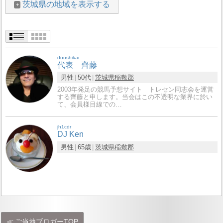
茨城県の地域を表示する
doushikai
代表 齊藤
男性
50代
茨城県
稲敷郡
2003年発足の競馬予想サイト トレセン同志会を運営
する齊藤と申します。当会はこの不透明な業界に於い
て、会員様目線での…
jh1cdr
DJ Ken
男性
65歳
茨城県
稲敷郡
ご当地ブロガーTOP