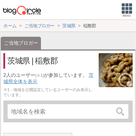
MENU
ホーム
ご当地ブロガー
茨城県
稲敷郡
ご当地ブロガー
茨城県 | 稲敷郡
2人のユーザー
が参加しています。
茨
(※1)
城県全体を表示
※1：地域を公開設定しているユーザーのみ表示し
ています。