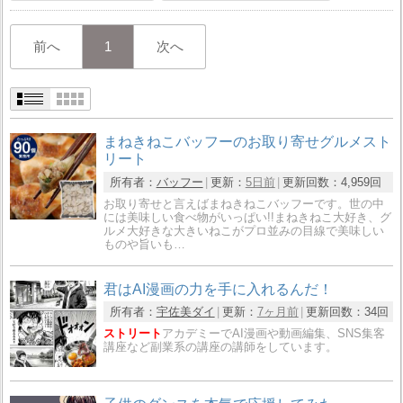
前へ
1
次へ
まねきねこバッフーのお取り寄せグルメスト
リート
所有者：
バッフー
更新：
5日前
更新回数：
4,959回
お取り寄せと言えばまねきねこバッフーです。世の中
には美味しい食べ物がいっぱい!!まねきねこ大好き、グ
ルメ大好きな大きいねこがプロ並みの目線で美味しい
ものや旨いも…
君はAI漫画の力を手に入れるんだ！
所有者：
宇佐美ダイ
更新：
7ヶ月前
更新回数：
34回
ストリート
アカデミーでAI漫画や動画編集、SNS集客
講座など副業系の講座の講師をしています。