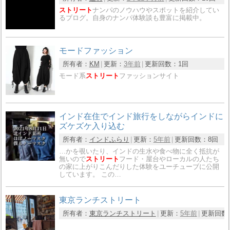
ストリート
ナンパのノウハウやスポットを紹介してい
るブログ。自身のナンパ体験談も豊富に掲載中。
モードファッション
所有者：
KM
更新：
3年前
更新回数：
1回
モード系
ストリート
ファッションサイト
インド在住でインド旅行をしながらインドに
ズケズケ入り込む
所有者：
インドふらり
更新：
5年前
更新回数：
8回
…かを覗いたり、インドの生水や食べ物に全く抵抗が
無いので
ストリート
フード・屋台やローカルの人たち
の家に上がりこんだりした体験をユーチューブに公開
しています。 この…
東京ランチストリート
所有者：
東京ランチストリート
更新：
5年前
更新回数