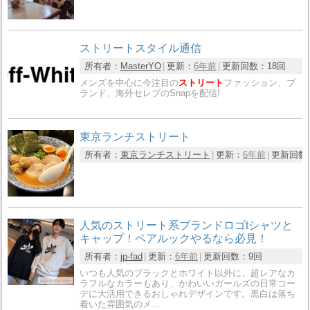
ストリートスタイル通信
所有者：
MasterYO
更新：
6年前
更新回数：
18回
メンズを中心に今注目の
ストリート
ファッション、ブ
ランド、海外セレブのSnapを配信!
東京ランチストリート
所有者：
東京ランチストリート
更新：
6年前
更新回数
人気のストリート系ブランドロゴtシャツと
キャップ！ペアルックやるなら必見！
所有者：
jp-fad
更新：
6年前
更新回数：
9回
いつも人気のブラックとホワイト以外に、超レアなカ
ラフルなカラーもあり、かわいいガールズの日常コー
デに大活用できるおしゃれデザインです。黒白は落ち
着いた雰囲気のメ…