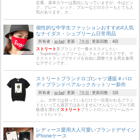
定番。基本カラーは黒白になっていますが、今はピン
ク、グレー、レッド、ブルーなどのカラーもとても人
気があります。カ…
個性的な中学生ファッションおすすめ#人気
なナイダス・シュプリーム日常用品
所有者：
jp-fad
更新：
7年前
更新回数：
4回
ストリート
系ブランドで一番オススメしたい
「Supreme(シュプリーム )」フェイスマスクです。マ
スクストラップでサイズを自由に調整できる男女兼用
なデザインです…
ストリートブランドロゴtシャツ通販＃パロ
ディブランドペアルックカットソー新作
所有者：
jp-fad
更新：
7年前
更新回数：
1回
…ム。大学では持っているだけで一目置かれるブラン
ドといっても過言ではありません!そんなシンプルで高
級感を漂わす
ストリート
ブランドのシュプリームカー
ミットtシャツ。
レディース愛用大人可愛いブランドデザイン
iPhoneケース