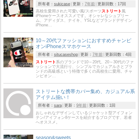
所有者：
sukicase
更新：
7年前
更新回数：
17回
高校生愛用された可愛い風/スポーツ
ストリート
風
iPhoneケースオススメです。オシャレなシュプリー
ム、アディダス、ナイキ、YSLなどブランドデザイン
iPhone…
10～20代ファッションにおすすめチャンピ
オンiPhoneスマホケース
所有者：
situcaseshop
更新：
7年前
更新回数：
4回
ストリート
系のブランドで10～20代、20～30代のファ
ッションで大流行り、シンプルでカジュアルさとブラ
ンドの高級感という特徴で多くの高校生に愛用。チャ
ンピオン…
ストリートな携帯カバー集め、カジュアル系
アイテム揃い！
所有者：
sara
更新：
9年前
更新回数：
1回
おしゃれなデザインしているジャケット型アイフォン
テン/アイフォン8ケースを紹介するブログです、若者
へオススメ。
season&sweets