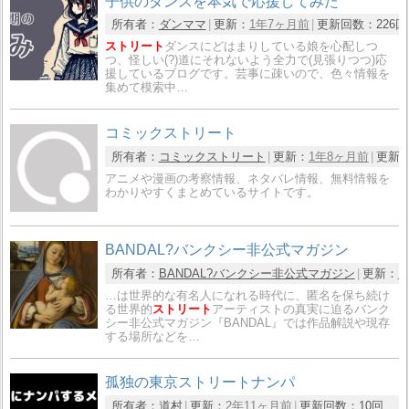
子供のダンスを本気で応援してみた
所有者：
ダンママ
更新：
1年7ヶ月前
更新回数：
226回
ストリート
ダンスにどはまりしている娘を心配しつ
つ、怪しい(?)道にそれないよう全力で(見張りつつ)応
援しているブログです。芸事に疎いので、色々情報を
集めて模索中…
コミックストリート
所有者：
コミックストリート
更新：
1年8ヶ月前
更新
アニメや漫画の考察情報、ネタバレ情報、無料情報を
わかりやすくまとめているサイトです。
BANDAL?バンクシー非公式マガジン
所有者：
BANDAL?バンクシー非公式マガジン
更新：
1
…は世界的な有名人になれる時代に、匿名を保ち続け
る世界的
ストリート
アーティストの真実に迫るバンク
シー非公式マガジン『BANDAL』では作品解説や現存
する場所などを…
孤独の東京ストリートナンパ
所有者：
道村
更新：
2年11ヶ月前
更新回数：
10回