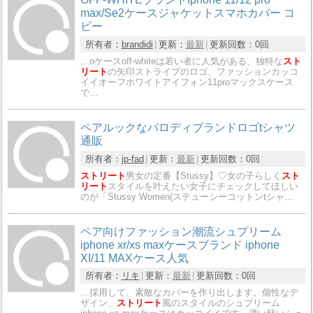
max/Se2ケースジャケットスマホカバー コ
ピー
所有者：
brandidi
更新：
最新
更新回数：
0回
…oケースoff-whiteは若い者に人気がある、独特な
スト
リート
の矢印ストライプのロゴ、ファッションカッコ
イイオーフホワイトアイフォン11proマックスケース
で…
ペアルックなパロディブランドロゴtシャツ
通販
所有者：
jp-fad
更新：
最新
更新回数：
0回
ストリート
男女の定番【Stussy】♡女の子らしく
スト
リート
スタイルを叶えたい女子にチェックしてほしい
のが「Stussy Women(ステューシーコットンtシャ…
ペア向けファッション潮流シュプリーム
iphone xr/xs maxケースブランド iphone
XI/11 MAXケース人気
所有者：
リキ
更新：
最新
更新回数：
0回
…採用して、素敵なカバーを作り出します。個性なデ
ザイン、
ストリート
風のスタイルのシュプリーム