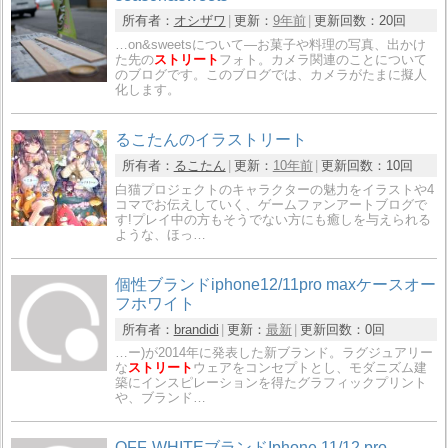
所有者：
オシザワ
更新：
9年前
更新回数：
20回
…on&sweetsについて―お菓子や料理の写真、出かけ
た先の
ストリート
フォト。カメラ関連のことについて
のブログです。このブログでは、カメラがたまに擬人
化します。
るこたんのイラストリート
所有者：
るこたん
更新：
10年前
更新回数：
10回
白猫プロジェクトのキャラクターの魅力をイラストや4
コマでお伝えしていく、ゲームファンアートブログで
す!プレイ中の方もそうでない方にも癒しを与えられる
ような、ほっ…
個性ブランドiphone12/11pro maxケースオー
フホワイト
所有者：
brandidi
更新：
最新
更新回数：
0回
…ー)が2014年に発表した新ブランド。ラグジュアリー
な
ストリート
ウェアをコンセプトとし、モダニズム建
築にインスピレーションを得たグラフィックプリント
や、ブランド…
OFF-WHITEブランドIphone 11/12 pro