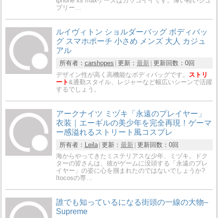
iphone xs maxケースはカッコイイです。薄い軽いシュ
プリー…
ルイヴィトン ショルダーバッグ ボディバッ
グ スマホポーチ 小さめ メンズ 大人 カジュ
アル
所有者：
carshopes
更新：
最新
更新回数：
0回
デザイン性が高く高機能なボディバッグです。
ストリ
ート
&通勤スタイル、レジャーなど幅広いシーンで活躍
するでしょう。
アークナイツ ミヅキ「永遠のプレイヤー」
衣装｜エーギルの美少年を完全再現！ゲーマ
ー感溢れるストリート風コスプレ
所有者：
Leila
更新：
最新
更新回数：
0回
海からやってきたミステリアスな少年、ミヅキ。ドク
ターの皆さんは、彼がゲームに没頭する「永遠のプレ
イヤー」の姿に心を掴まれたのではないでしょうか?
Itocosの専…
誰でも知っているになる街頭の一線の大物–
Supreme