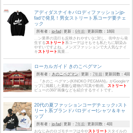
アディダスナイキパロディファッションjp-
fadで発見！男女ストリート系コーデ要チェ
ック
所有者：
jp-fad
更新：
6年前
更新回数：
18回
…ン業界の流行も反映されやすい)に対し、街中から発
生する
ストリート
系コーデはそもそも私たちに馴染み
やすいですよね。メンズファッションで大人気なナイ
キ
ストリート
風重…
ローカルガイド きのこペグマン
所有者：
きのこペグマン
更新：
7年前
更新回数：
4回
…『きのこ ペグマン(KINOKO PEGMAN)』がGoogleマ
ップに掲載した素敵な建物の写真や動画、
ストリート
ビューの360°画像などを紹介するサイトです。
20代の夏ファッションコーデチェック♪スト
リート系ブランドパロディーtシャツ＆キャ
ップ
所有者：
jp-fad
更新：
7年前
更新回数：
4回
おなじみのロゴモチーフは今や
ストリート
スタイルの