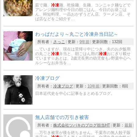
茹で麺、
冷凍
麺、乾燥麺、生麺、コンニャク麺などで
アレンジ麺料理や今日の朝ごはん、今日のお昼ごは
ん、時短料理、一品おかずうどん店、ラーメン店、そ
ば店などをご紹介す…
わっぱだより～丸ごと冷凍弁当日記～
所有者：
さっこ
更新：
9年前
更新回数：
132回
…ていますが、現在は里帰り中につき、夫のお夕飯用
の丸ごと
冷凍
弁当と、朝ごはん用の
冷凍
おにぎり載せ
ています☆あとは、2歳児長男の幼児食も♪野菜中心ヘ
ルシーなお弁当を…
冷凍ブログ
所有者：
冷凍ブログ
更新：
10年前
更新回数：
8回
日本近代史を中心に記事をまとめるブログ。
無人店舗での万引き被害
所有者：
株式会社ツバキのブログ担当HT
更新：
最新
…万引き被害が後を絶ちません。千葉市の無人餃子販