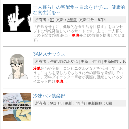
一人暮らしの宅配食～自炊をせずに、健康的
な食生活を～
所有者：
宅
更新：
3年前
更新回数：
57回
「自炊をせずに、健康的な食生活を目指す」をコンセ
プトに情報発信しているサイトです。主に、一人暮ら
しの宅配食(宅配弁当・
冷凍
弁当)の情報を提供していま
す。
3AMスナックス
所有者：
午前3時のおやつ
更新：
4年前
更新回数：
10
冷凍
弁当や宅食、コンビニグルメなどを活用して、お
うちごはんを楽しんでもらうための情報を発信してい
ます。万年ダイエッター筆者が実際に継続しているダ
イエット向け
冷凍
…
冷凍パン倶楽部
所有者：
901 TK
更新：
4年前
更新回数：
8回