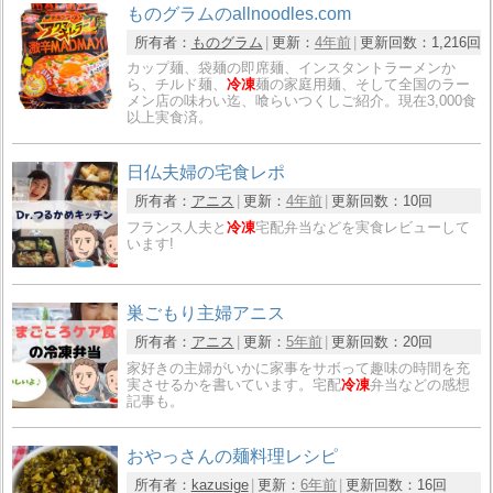
ものグラムのallnoodles.com
所有者：
ものグラム
更新：
4年前
更新回数：
1,216回
カップ麺、袋麺の即席麺、インスタントラーメンか
ら、チルド麺、
冷凍
麺の家庭用麺、そして全国のラー
メン店の味わい迄、喰らいつくしご紹介。現在3,000食
以上実食済。
日仏夫婦の宅食レポ
所有者：
アニス
更新：
4年前
更新回数：
10回
フランス人夫と
冷凍
宅配弁当などを実食レビューして
います!
巣ごもり主婦アニス
所有者：
アニス
更新：
5年前
更新回数：
20回
家好きの主婦がいかに家事をサボって趣味の時間を充
実させるかを書いています。宅配
冷凍
弁当などの感想
記事も。
おやっさんの麺料理レシピ
所有者：
kazusige
更新：
6年前
更新回数：
16回