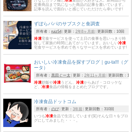
汁なしカップ麺と
冷凍
食品が大好きな人。新商品から
定番商品まで気になった商品の記事を書いています。
記事を読んで面白いと感じていただけたら幸いです!
ずぼらパパのサブスクと食調査
所有者：
ruiz54
更新：
2年8ヶ月前
更新回数：
10回
冷凍
宅食サービスを使って土日の食事を思いっきり時
短して家族の時間にあてがっています。おいしい
冷凍
宅食サービスを求めて色々なサービスを求めています!
おいしい冷凍食品を探すブログ｜gu-ta!!!（グ
ータ）
所有者：
黒田ぐー太
更新：
2年11ヶ月前
更新回数：
1
冷凍
炒飯や
冷凍
うどん、
冷凍
からあげ・コロッケな
ど、
冷凍
食品の情報をまとめたブログです。
冷凍食品ドットコム
所有者：
のび
更新：
3年前
更新回数：
310回
いつも
冷凍
食品で生活しています(笑)そんな日々をブロ
グにしてみました・・・。