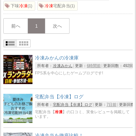
下味
冷凍
冷凍
宅配弁当
1
1
前へ
1
次へ
冷凍みかんの冷凍庫
所有者：
冷凍みかん
更新：
6時間前
更新回数：
492回
FPS系を中心にしたゲームブログです!
宅配弁当【冷凍】ログ
所有者：
宅配弁当【冷凍】ログ
更新：
7日前
更新回数
宅配弁当【
冷凍
】の口コミ、実食レビューを掲載して
います。
冷凍弁当を徹底比較！