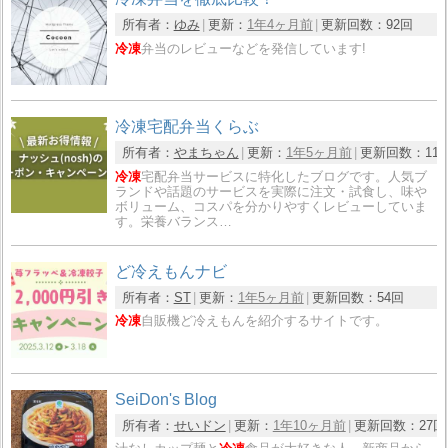
所有者：
ゆみ
更新：
1年4ヶ月前
更新回数：
92回
冷凍
弁当のレビューなどを発信しています!
冷凍宅配弁当くらぶ
所有者：
やまちゃん
更新：
1年5ヶ月前
更新回数：
11
冷凍
宅配弁当サービスに特化したブログです。人気ブ
ランドや話題のサービスを実際に注文・試食し、味や
ボリューム、コスパを分かりやすくレビューしていま
す。栄養バランス…
ど冷えもんナビ
所有者：
ST
更新：
1年5ヶ月前
更新回数：
54回
冷凍
自販機ど冷えもんを紹介するサイトです。
SeiDon's Blog
所有者：
せいドン
更新：
1年10ヶ月前
更新回数：
27回