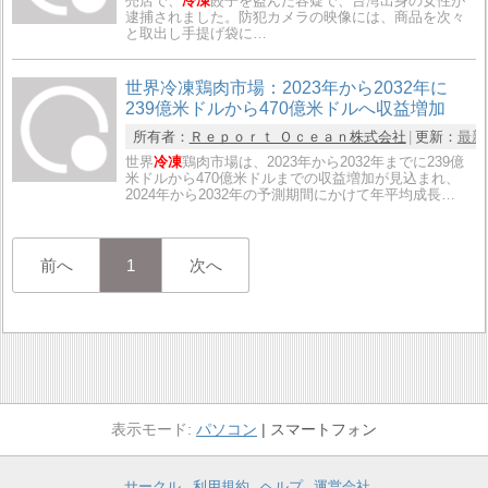
売店で、
冷凍
餃子を盗んだ容疑で、台湾出身の女性が
逮捕されました。防犯カメラの映像には、商品を次々
と取出し手提げ袋に…
世界冷凍鶏肉市場：2023年から2032年に
239億米ドルから470億米ドルへ収益増加
所有者：
Ｒｅｐｏｒｔ Ｏｃｅａｎ株式会社
更新：
最新
世界
冷凍
鶏肉市場は、2023年から2032年までに239億
米ドルから470億米ドルまでの収益増加が見込まれ、
2024年から2032年の予測期間にかけて年平均成長…
前へ
1
次へ
パソコン
スマートフォン
サークル
利用規約
ヘルプ
運営会社