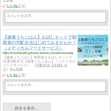
ヶ月前
いいね！
1
【健康うちごはん】お試しセットで制
限食の宅配弁当はじめてみませんか！
（メディカルフードサービス）
https://t-koshiba88.jp/home-delivery-food/kenkouutigohan/kenkouuchigohan-trial/
【健康うちごはん】制限食をお試しセットで
冷凍宅配弁当【健康うちごはん】（メディカル
フードサービス）…
宅配弁当【冷凍】ロ
グ
9ヶ月前
いいね！
0
続きを表示…