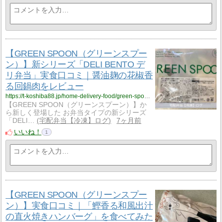
【GREEN SPOON（グリーンスプー
ン）】新シリーズ「DELI BENTO デ
リ弁当」実食口コミ｜醤油麹の花椒香
る回鍋肉をレビュー
https://t-koshiba88.jp/home-delivery-food/green-spoon/hoikoro-shoyu-koji/
【GREEN SPOON（グリーンスプーン）】か
ら新しく登場した お弁当タイプの新シリーズ
「DELI…
宅配弁当【冷凍】ログ
7ヶ月前
いいね！
1
【GREEN SPOON（グリーンスプー
ン）】実食口コミ｜「鰹香る和風出汁
の直火焼きハンバーグ」を食べてみた