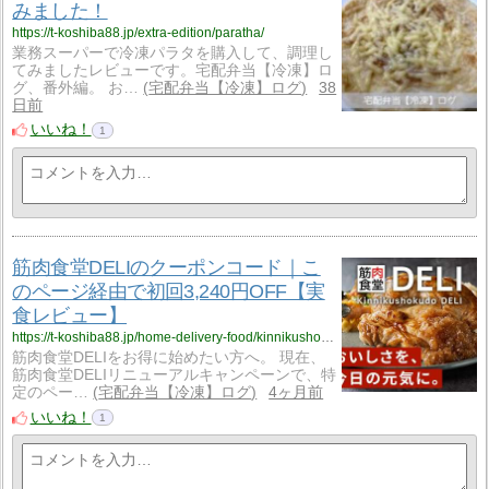
みました！
https://t-koshiba88.jp/extra-edition/paratha/
業務スーパーで冷凍パラタを購入して、調理し
てみましたレビューです。宅配弁当【冷凍】ロ
グ、番外編。 お…
宅配弁当【冷凍】ログ
38
日前
いいね！
1
筋肉食堂DELIのクーポンコード｜こ
のページ経由で初回3,240円OFF【実
食レビュー】
https://t-koshiba88.jp/home-delivery-food/kinnikushokudo/kinnikushokudo-coupon/
筋肉食堂DELIをお得に始めたい方へ。 現在、
筋肉食堂DELIリニューアルキャンペーンで、特
定のペー…
宅配弁当【冷凍】ログ
4ヶ月前
いいね！
1