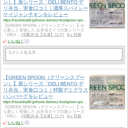
ン）】新シリーズ「DELI BENTO デ
リ弁当」実食口コミ｜濃厚スパイシー
ケイジャンチキンをレビュー
https://t-koshiba88.jp/home-delivery-food/green-spoon/cajun-chicken/
【GREEN SPOON（グリーンスプーン）】か
ら新しく登場した お弁当タイプの新シリーズ
「DELI…
宅配弁当【冷凍】ログ
6ヶ月前
いいね！
1
【GREEN SPOON（グリーンスプー
ン）】新シリーズ「DELI BENTO デ
リ弁当」実食口コミ｜特製デミグラス
ハンバーグをレビュー
https://t-koshiba88.jp/home-delivery-food/green-spoon/demiglace-hamburg/
【GREEN SPOON（グリーンスプーン）】か
ら新しく登場した お弁当タイプの新シリーズ
「DELI…
宅配弁当【冷凍】ログ
6ヶ月前
いいね！
2