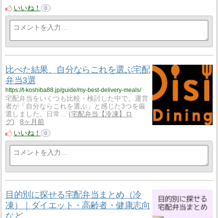
いいね！
0
比べた結果、自分ならこれを選ぶ宅配
弁当3選
https://t-koshiba88.jp/guide/my-best-delivery-meals/
宅配弁当をいくつも比較・検討した中で、運営
者が「自分ならこれを選ぶ」と感じた3つを厳
選しました。日常…
宅配弁当【冷凍】ロ
グ
8ヶ月前
いいね！
0
目的別に探せる宅配弁当まとめ（冷
凍）｜ダイエット・高齢者・健康志向
など