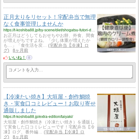
正月太りをリセット！宅配弁当で無理
なく食事管理しませんか
https://t-koshiba88.jp/by-scene/diet/shogatsu-futori-delivery-meal/
お正月はどうしてもおせちやお餅、外食、間食
が増えがちですよね。「少し体重が増えたか
も…」「食生活を戻…
宅配弁当【冷凍】ロ
グ
8ヶ月前
いいね！
0
【冷凍たい焼き】大垣屋・創作鯛焼
き・実食口コミレビュー！お取り寄せ
通販しました
https://t-koshiba88.jp/extra-edition/taiyaki/
大垣屋・創作鯛焼き（冷凍たい焼き）を通販し
て実食した口コミレビューです！宅配弁当【冷
凍】ログ、番外編…
宅配弁当【冷凍】ロ
グ
8ヶ月前