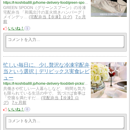
https://t-koshiba88.jp/home-delivery-food/green-spoon/japanese-dashi-hamburger/
GREEN SPOON（グリーンスプーン）の冷凍
宅配弁当 「和風出汁の直火焼きハンバーグ｜
メインデッ…
宅配弁当【冷凍】ログ
7ヶ月
前
いいね！
1
忙しい毎日に、少し贅沢な冷凍宅配弁
当という選択｜デリピックス実食レビ
ュー
https://t-koshiba88.jp/home-delivery-food/deli-picks/delipicks-experience/
共働きや忙しい一人暮らしなど、 時間も気力
も限られている生活の中で、 気づけば食事は
「空腹を満たすだ…
宅配弁当【冷凍】ロ
グ
7ヶ月前
いいね！
0