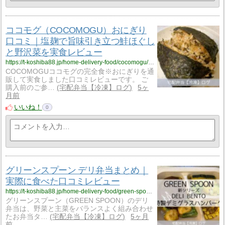
ココモグ（COCOMOGU）おにぎり
口コミ｜塩麹で旨味引き立つ鮭ほぐし
と野沢菜を実食レビュー
https://t-koshiba88.jp/home-delivery-food/cocomogu/cocomogu-salmon-nozawana/
COCOMOGUココモグの完全食※おにぎりを通
販して実食しました口コミレビューです。 ご
購入前のご参…
宅配弁当【冷凍】ログ
5ヶ
月前
いいね！
0
グリーンスプーン デリ弁当まとめ｜
実際に食べた口コミレビュー
https://t-koshiba88.jp/home-delivery-food/green-spoon/deli-bento/
グリーンスプーン（GREEN SPOON）のデリ
弁当は、野菜と主菜をバランスよく組み合わせ
たお弁当タ…
宅配弁当【冷凍】ログ
5ヶ月
前