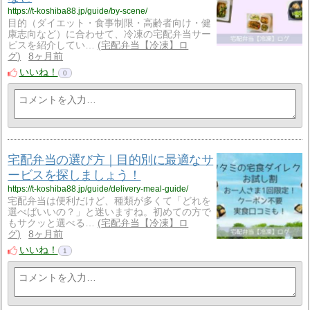
https://t-koshiba88.jp/guide/by-scene/
目的（ダイエット・食事制限・高齢者向け・健
康志向など）に合わせて、冷凍の宅配弁当サー
ビスを紹介してい…
宅配弁当【冷凍】ロ
グ
8ヶ月前
いいね！
0
宅配弁当の選び方｜目的別に最適なサ
ービスを探しましょう！
https://t-koshiba88.jp/guide/delivery-meal-guide/
宅配弁当は便利だけど、種類が多くて「どれを
選べばいいの？」と迷いますね。初めての方で
もサクッと選べる…
宅配弁当【冷凍】ロ
グ
8ヶ月前
いいね！
1