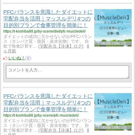
PFCバランスを意識したダイエットに
宅配弁当を活用｜マッスルデリ4つの
目的別プランで食事管理を簡単に！
https://t-koshiba88.jp/by-scene/diet/pfc-muscledeli/
ダイエットの成功に欠かせないのがPFCバラン
ス（タンパク質・脂質・炭水化物）です。 自
炊で毎食計算す…
宅配弁当【冷凍】ログ
8
ヶ月前
いいね！
0
PFCバランスを意識したダイエットに
宅配弁当を活用｜マッスルデリ4つの
目的別プランで食事管理を簡単に！
https://t-koshiba88.jp/by-scene/pfc-muscledeli/
ダイエットの成功に欠かせないのがPFCバラン
ス（タンパク質・脂質・炭水化物）です。 自
炊で毎食計算す…
宅配弁当【冷凍】ログ
8