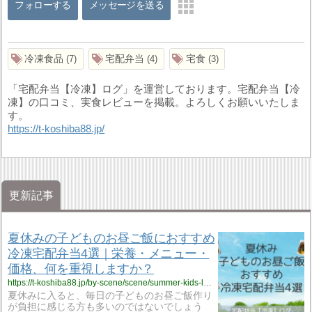
フォローする
メッセージを送る
冷凍食品
宅配弁当
宅食
7
4
3
「宅配弁当【冷凍】ログ」を運営しております。宅配弁当【冷
凍】の口コミ、実食レビューを掲載。よろしくお願いいたしま
す。
https://t-koshiba88.jp/
更新記事
夏休みの子どものお昼ご飯におすすめ
冷凍宅配弁当4選｜栄養・メニュー・
価格、何を重視しますか？
https://t-koshiba88.jp/by-scene/scene/summer-kids-lunch/
夏休みに入ると、毎日の子どものお昼ご飯作り
が負担に感じる方も多いのではないでしょう