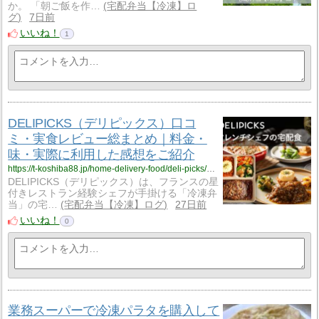
か。 「朝ご飯を作…
宅配弁当【冷凍】ロ
グ
7日前
いいね！
1
DELIPICKS（デリピックス）口コ
ミ・実食レビュー総まとめ｜料金・
味・実際に利用した感想をご紹介
https://t-koshiba88.jp/home-delivery-food/deli-picks/delipicks-review/
DELIPICKS（デリピックス）は、フランスの星
付きレストラン経験シェフが手掛ける「冷凍弁
当」の宅…
宅配弁当【冷凍】ログ
27日前
いいね！
0
業務スーパーで冷凍パラタを購入して