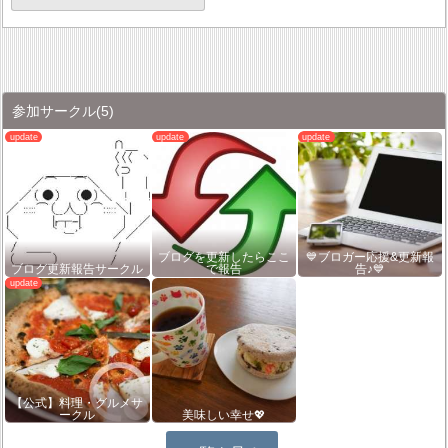
参加サークル
(5)
ブログを更新したらここ
💙ブロガー応援&更新報
ブログ更新報告サークル
で報告
告♪💙
【公式】料理・グルメサ
ークル
美味しい幸せ💖