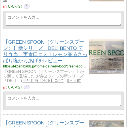
いいね！
0
【GREEN SPOON（グリーンスプー
ン）】新シリーズ「DELI BENTO デ
リ弁当」実食口コミ｜レモン香るさっ
ぱり塩からあげをレビュー
https://t-koshiba88.jp/home-delivery-food/green-spoon/lemon-salt-karaage/
【GREEN SPOON（グリーンスプーン）】か
ら新しく登場した お弁当タイプの新シリーズ
「DELI…
宅配弁当【冷凍】ログ
6ヶ月前
いいね！
0
【GREEN SPOON（グリーンスプー