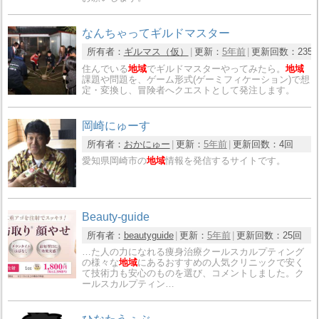
なんちゃってギルドマスター
所有者：
ギルマス（仮）
更新：
5年前
更新回数：
235
住んでいる
地域
でギルドマスターやってみたら。
地域
課題や問題を、ゲーム形式(ゲーミフィケーション)で想
定・変換し、冒険者へクエストとして発注します。
岡崎にゅーす
所有者：
おかにゅー
更新：
5年前
更新回数：
4回
愛知県岡崎市の
地域
情報を発信するサイトです。
Beauty-guide
所有者：
beautyguide
更新：
5年前
更新回数：
25回
…た人の力になれる痩身治療クールスカルプティング
の様々な
地域
にあるおすすめの人気クリニックで安く
て技術力も安心のものを選び、コメントしました。ク
ールスカルプティン…