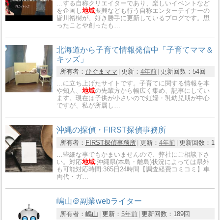
…する自称クリエイターであり、楽しいイベントなど
を企画し
地域
振興なども行う自称エンターテイナーの
皆川裕樹が、好き勝手に更新しているブログです。思
ったことや創ったも…
北海道から子育て情報発信中「子育てママ＆
キッズ」
所有者：
ひぐまママ
更新：
4年前
更新回数：
54回
…に立ち上げたサイトです。子育てに関する情報を本
や知人、
地域
の先輩方から幅広く集め、記事にしてい
ます。現在は子供が小さいので妊婦・乳幼児期が中心
ですが、私が所属し…
沖縄の探偵・FIRST探偵事務所
所有者：
FIRST探偵事務所
更新：
4年前
更新回数：
10
…些細な事でもかまいませんので、弊社にご相談下さ
い。対応
地域
:沖縄県(本島・離島)状況によっては県外
も可能対応時間:365日24時間【調査経費コミコミ】車
両代・ガ…
嶋山＠副業webライター
所有者：
嶋山
更新：
5年前
更新回数：
189回