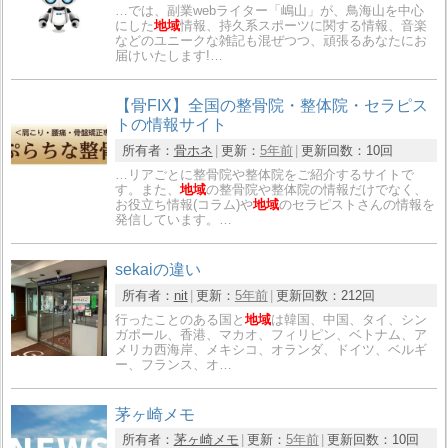
…では、副業webライター「嶋山」が、鳥海山を中心
にした
地域
情報、持久系スポーツに関する情報、音楽
などのユニークな雑記も混ぜつつ、頑張るあなたにお
届けいたします!…
【骨FIX】全国の整骨院・整体院・セラピス
トの情報サイト
所有者：
骨ホネ
更新：
5年前
更新回数：
10回
…リアごとに整骨院や整体院をご紹介するサイトで
す。また、
地域
の整骨院や整体院の情報だけでなく、
お役立ち情報(コラム)や
地域
のセラピストさんの情報を
発信しています。…
sekaiの違い
所有者：
nit
更新：
5年前
更新回数：
212回
行ったことのある国と
地域
は韓国、中国、タイ、シン
ガポール、香港、マカオ、フィリピン、ベトナム、ア
メリカ西海岸、メキシコ、オランダ、ドイツ、ベルギ
ー、フランス、オ…
茅ヶ崎メモ
所有者：
茅ヶ崎メモ
更新：
5年前
更新回数：
10回