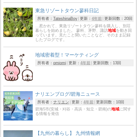
東急リゾートタウン蓼科日記
所有者：
TateshinaBoy
更新：
4年前
更新回数：
20回
…惹かれて、東急リゾートタウン蓼科を購入し、別荘
暮らしを始めました。 蓼科、茅野、諏訪
地域
を動き回
っています。見たこと聞いたことなど、そのまま記録
したブログです。
地域密着型！マーケティング
所有者：
omiomi
更新：
4年前
更新回数：
13回
ナリエンブログ/碧海ニュース
所有者：
ナリエン
更新：
4年前
更新回数：
10回
碧海5市(安城・刈谷・高浜・知立・碧南)の
地域
に関す
る情報を発信
【九州の暮らし】 九州情報網