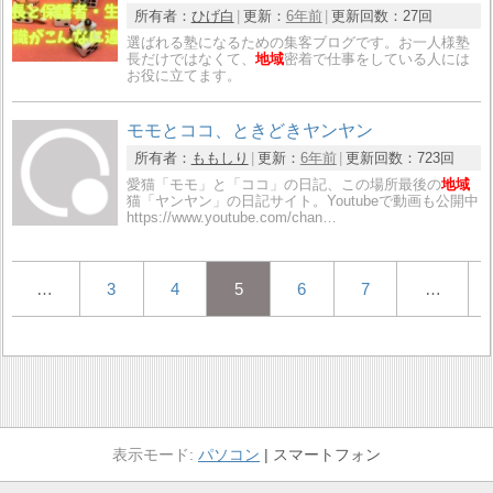
所有者：
ひげ白
更新：
6年前
更新回数：
27回
選ばれる塾になるための集客ブログです。お一人様塾
長だけではなくて、
地域
密着で仕事をしている人には
お役に立てます。
モモとココ、ときどきヤンヤン
所有者：
ももしり
更新：
6年前
更新回数：
723回
愛猫「モモ」と「ココ」の日記、この場所最後の
地域
猫「ヤンヤン」の日記サイト。Youtubeで動画も公開中
https://www.youtube.com/chan…
…
3
4
5
6
7
…
パソコン
スマートフォン