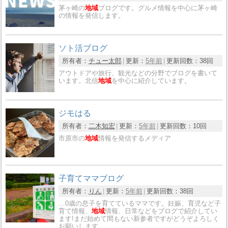
茅ヶ崎の
地域
ブログです。グルメ情報を中心に茅ヶ崎
の情報を発信します。
ソト活ブログ
所有者：
チュー太郎
更新：
5年前
更新回数：
38回
アウトドアや旅行、観光などの分野でブログを書いて
います。北信
地域
を中心に紹介しています。
ジモはる
所有者：
二木知宏
更新：
5年前
更新回数：
10回
市原市の
地域
情報を発信するメディア
子育てママブログ
所有者：
りん
更新：
5年前
更新回数：
38回
…0歳の息子を育てているママです。妊娠、育児など子
育て情報、
地域
情報、日常などをブログで紹介してい
ます!まだ始めて間もない新参者ですがどうぞよろしく
お願いします。