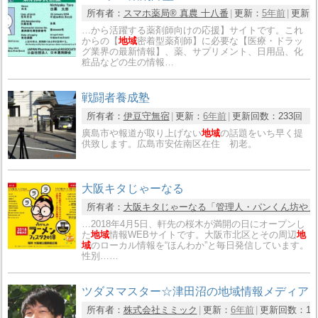
所有者：
スマホ薬局®︎ 真農 十八番
更新：
5年前
更新
…から活躍する薬剤師向けの応援】サイトです。これ
からの【
地域
密着型薬剤師】に必要な【医療・ドラッ
グ業界の最新情報】、薬、サプリメント、日用品、化
粧品などの生の情報…
戦闘者養成塾
所有者：
伊豆守無宿
更新：
6年前
更新回数：
233回
廣島市や報道が取り上げない
地域
の話題をいち早く提
供致します。広島市安佐南区在住 初老。
大阪キタじゃーなる
所有者：
大阪キタじゃーなる「管理人・パンくん坊や」
…2018年4月5日、軒先の桜木が満開の日にオープンし
た
地域
情報WEBサイトです。大阪市北区とその周辺
地
域
のローカル情報を“ほんわか”と毎日発信しています。
性別……
ツダヌマスター☆津田沼の地域情報メディア
所有者：
株式会社ミミック
更新：
6年前
更新回数：
1