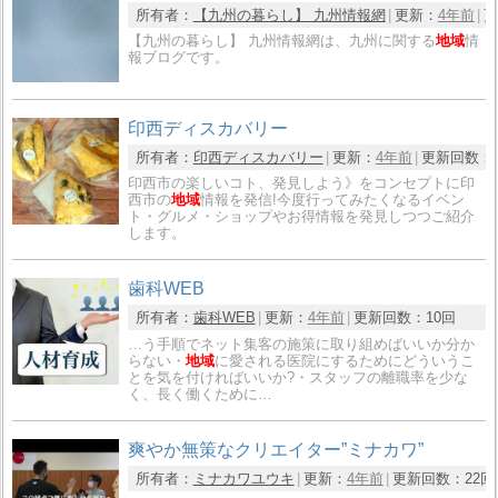
所有者：
【九州の暮らし】 九州情報網
更新：
4年前
更
【九州の暮らし】 九州情報網は、九州に関する
地域
情
報ブログです。
印西ディスカバリー
所有者：
印西ディスカバリー
更新：
4年前
更新回数：
印西市の楽しいコト、発見しよう》をコンセプトに印
西市の
地域
情報を発信!今度行ってみたくなるイベン
ト・グルメ・ショップやお得情報を発見しつつご紹介
します。
歯科WEB
所有者：
歯科WEB
更新：
4年前
更新回数：
10回
…う手順でネット集客の施策に取り組めばいいか分か
らない・
地域
に愛される医院にするためにどういうこ
とを気を付ければいいか?・スタッフの離職率を少な
く、長く働くために…
爽やか無策なクリエイター”ミナカワ”
所有者：
ミナカワユウキ
更新：
4年前
更新回数：
22回