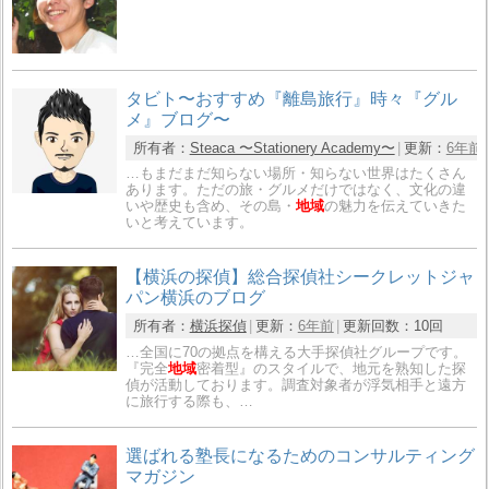
タビト〜おすすめ『離島旅行』時々『グル
メ』ブログ〜
所有者：
Steaca 〜Stationery Academy〜
更新：
6年前
…もまだまだ知らない場所・知らない世界はたくさん
あります。ただの旅・グルメだけではなく、文化の違
いや歴史も含め、その島・
地域
の魅力を伝えていきた
いと考えています。
【横浜の探偵】総合探偵社シークレットジャ
パン横浜のブログ
所有者：
横浜探偵
更新：
6年前
更新回数：
10回
…全国に70の拠点を構える大手探偵社グループです。
『完全
地域
密着型』のスタイルで、地元を熟知した探
偵が活動しております。調査対象者が浮気相手と遠方
に旅行する際も、…
選ばれる塾長になるためのコンサルティング
マガジン