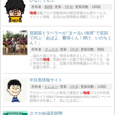
ひなたうぇぶ
所有者：
BARI
更新：
5年前
更新回数：
165回
地域
情報ブログ宮崎県内の開店情報やお得サービス、
イベント情報、生活のお得情報を掲載しています!
貧困国トラベラーが “まーるい地球” で笑顔
で叫ぶ「あばよ、鬱病くん！輝け、いのちく
ん！」
所有者：
マックス
更新：
5年前
更新回数：
90回
…溢れた国にする』使命を抱きました。アフリカ、ア
ジア貧困
地域
、部族の村への旅で学び得続けてる「命
と幸せの本質」と、恋愛の世界的権威から学んでいる
「恋愛心理学」が、…
中目黒情報サイト
所有者：
たいよー
更新：
5年前
更新回数：
110回
アラサーリーマンが本気で運営する
地域
ブログ中目黒
情報サイトhttps://www.nakameguro-info.com/ミーハー
精神が功を奏して、気になる店に…
スマホde薬剤師塾