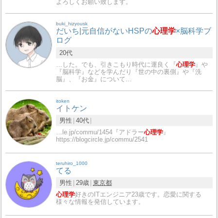
よろしくお願い致します。
buki_hizyousk
だいち|元自信がないHSPの
心理学
×脳科学ブ
ログ
20代
…した。でも、引きこもり時代に運良く『
心理学
』や
『脳科学』などを学んだり『世の中の裏側』や『洗
脳』、『お金』について…
itoken
イトケン
男性
40代
…le.jp/commu/1454『アドラー
心理学
』
https://blogcircle.jp/commu/2541
teruhiro_1000
てる
男性
29歳
東京都
心理学
好きのITエンジニア23歳です。恋愛に関する
様々な情報を発信しています。