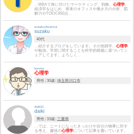
…MBAで身に付けたマーケティング、戦略、
心理学
、
経済学をはじめ、将来のオフィスや働き方の分析、図
解力やTOEIC950点…
suzakuofscience
suzaku
40代
…紹介するブログをしています。その他雑学、
心理学
や勉強、学習に関することを科学的根拠に基づいてシ
ェアしてます。よろしく…
koneta
心理学
男性
30歳
埼玉県
川口市
daiki11
daiki
男性
33歳
三重県
…では、ニートになったきっかけや自分の物事に対す
る考え、趣味の
心理学
について記事を書いています。