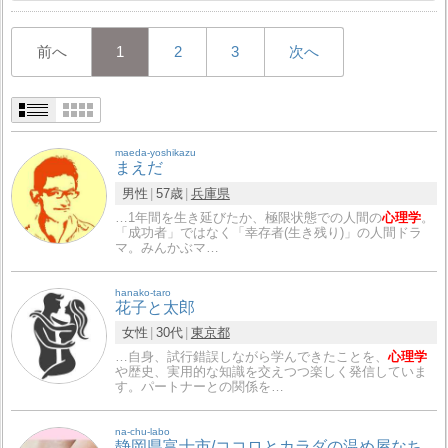
前へ
1
2
3
次へ
maeda-yoshikazu
まえだ
男性
57歳
兵庫県
…1年間を生き延びたか、極限状態での人間の
心理学
。
「成功者」ではなく「幸存者(生き残り)」の人間ドラ
マ。みんかぶマ…
hanako-taro
花子と太郎
女性
30代
東京都
…自身、試行錯誤しながら学んできたことを、
心理学
や歴史、実用的な知識を交えつつ楽しく発信していま
す。パートナーとの関係を…
na-chu-labo
静岡県富士市/ココロとカラダの温め屋なち