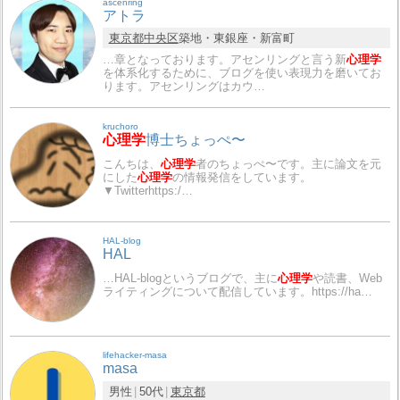
ascenring
アトラ
東京都
中央区
築地・東銀座・新富町
…章となっております。アセンリングと言う新
心理学
を体系化するために、ブログを使い表現力を磨いてお
ります。アセンリングはカウ…
kruchoro
心理学
博士ちょっぺ〜
こんちは、
心理学
者のちょっぺ〜です。主に論文を元
にした
心理学
の情報発信をしています。
▼Twitterhttps:/…
HAL-blog
HAL
…HAL-blogというブログで、主に
心理学
や読書、Web
ライティングについて配信しています。https://ha…
lifehacker-masa
masa
男性
50代
東京都