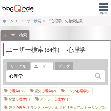
MENU
ホーム
ユーザー検索
「心理学」の検索結果
ユーザー検索
ユーザー検索
心理学
84
サークル
ユーザー
ブログ
心理学
認知
心理学
ユング
心理学
72
2
2
恋愛
心理学
アドラー
心理学
1
1
臨床
心理学
,トランスパーソナル,スピリチュアル,ヒーリング
1