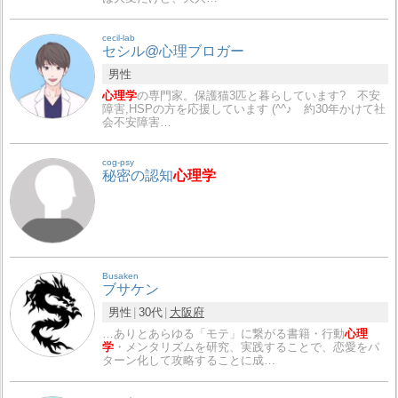
cecil-lab
セシル@心理ブロガー
男性
心理学
の専門家。保護猫3匹と暮らしています? 不安
障害,HSPの方を応援しています (^^♪ 約30年かけて社
会不安障害…
cog-psy
秘密の認知
心理学
Busaken
ブサケン
男性
30代
大阪府
…ありとあらゆる「モテ」に繋がる書籍・行動
心理
学
・メンタリズムを研究、実践することで、恋愛をパ
ターン化して攻略することに成…