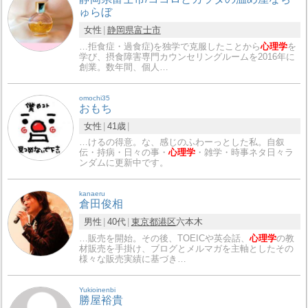
ゅらぼ
女性
静岡県
富士市
…拒食症・過食症)を独学で克服したことから
心理学
を
学び、摂食障害専門カウンセリングルームを2016年に
創業。数年間、個人…
omochi35
おもち
女性
41歳
…けるの得意。な、感じのふわーっとした私。自叙
伝・持病・日々の事・
心理学
・雑学・時事ネタ日々ラ
ンダムに更新中です。
kanaeru
倉田俊相
男性
40代
東京都
港区
六本木
…販売を開始。その後、TOEICや英会話、
心理学
の教
材販売を手掛け、ブログとメルマガを主軸としたその
様々な販売実績に基づき…
Yukioinenbi
勝屋裕貴