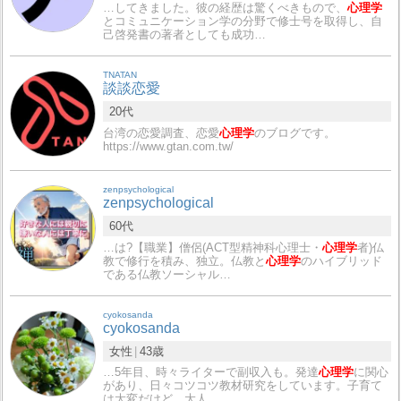
…してきました。彼の経歴は驚くべきもので、
心理学
とコミュニケーション学の分野で修士号を取得し、自
己啓発書の著者としても成功…
TNATAN
談談恋愛
20代
台湾の恋愛調査、恋愛
心理学
のブログです。
https://www.gtan.com.tw/
zenpsychological
zenpsychological
60代
…は?【職業】僧侶(ACT型精神科心理士・
心理学
者)仏
教で修行を積み、独立。仏教と
心理学
のハイブリッド
である仏教ソーシャル…
cyokosanda
cyokosanda
女性
43歳
…5年目、時々ライターで副収入も。発達
心理学
に関心
があり、日々コツコツ教材研究をしています。子育て
は大変だけど、大人…