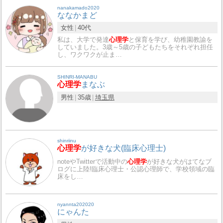
nanakamado2020
ななかまど
女性
40代
私は、大学で発達
心理学
と保育を学び、幼稚園教諭を
していました。3歳～5歳の子どもたちをそれぞれ担任
し、ワクワクが止ま…
SHINRI-MANABU
心理学
まなぶ
男性
35歳
埼玉県
shinriinu
心理学
が好きな犬(臨床心理士)
noteやTwitterで活動中の
心理学
が好きな犬がはてなブ
ログに上陸!臨床心理士・公認心理師で、学校領域の臨
床をし…
nyannta202020
にゃんた