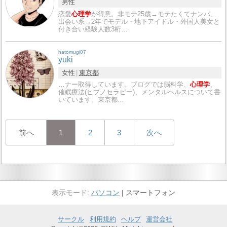
男性
恋愛
心理学
が得意。非モテ25歳→モテたくてナンパ、
出会い系→2年でモデル・地下アイドル・外国人美女と
付き合い経験人数3桁…
hatomugi07
yuki
女性
東京都
…ナー取得しています。ブログでは脳科学、
心理学
、
催眠療法(ヒプノセラピー)、メンタルヘルスについて書
いています。東京都…
前へ
1
2
3
次へ
パソコン
スマートフォン
サークル
利用規約
ヘルプ
運営会社