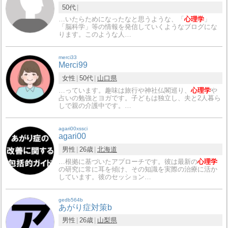
50代
…いたらためになったなと思うような、「
心理学
」
「脳科学」等の情報を発信していくようなブログにな
ります。このような人…
merci33
Merci99
女性
50代
山口県
…っています。趣味は旅行や神社仏閣巡り、
心理学
や
占いの勉強とヨガです。子どもは独立し、夫と2人暮ら
しで親の介護中です。…
agari00xssci
agari00
男性
26歳
北海道
…根拠に基づいたアプローチです。彼は最新の
心理学
の研究に常に耳を傾け、その知識を実際の治療に活か
しています。彼のセッション…
gedb564b
あがり症対策b
男性
26歳
山梨県