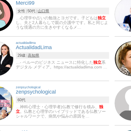
Merci99
女性
50代
山口県
…心理学や占いの勉強とヨガです。子どもは
独立
し、夫と2人暮らしで親の介護中です。私と同じよ
うな境遇の方に生きやすくなるメ…
actualidadlima
ActualidadLima
29歳
高知県
…- ペルーのビジネス ニュースに特化した
独立
系
デジタル メディア。https://actualidadlima.com …
zenpsychological
zenpsychological
60代
…神科心理士・心理学者)仏教で修行を積み、
独
立
。仏教と心理学のハイブリッドである仏教ソー
シャルワークで、病気や悩みの原因を…