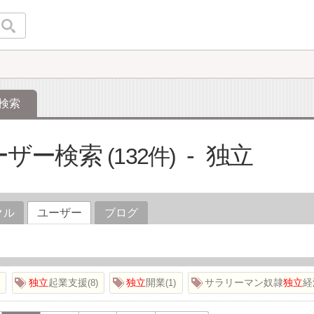
検索
ーザー検索
独立
132
クル
ユーザー
ブログ
独立
起業支援
独立
開業
サラリーマン奴隷
独立
経
8
1