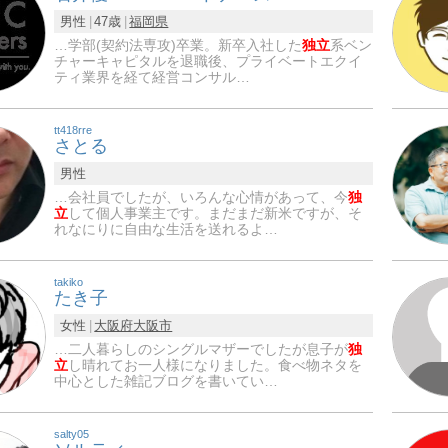
男性
47歳
福岡県
…学部(契約法専攻)卒業。新卒入社した
独立
系ベン
チャーキャピタルを退職後、プライベートエクイ
ティ業界を経て経営コンサル…
tt418rre
さとる
男性
…会社員でしたが、いろんな心情があって、今
独
立
して個人事業主です。まだまだ新米ですが、そ
れなにりに自由な生活を送れるよ…
takiko
たき子
女性
大阪府
大阪市
…二人暮らしのシングルマザーでしたが息子が
独
立
し晴れてお一人様になりました。食べ物ネタを
中心とした雑記ブログを書いてい…
salty05