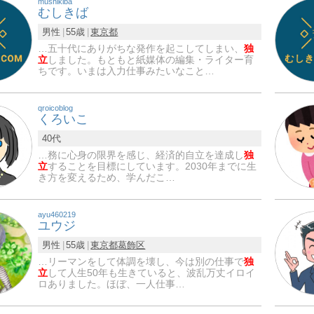
mushikiba
むしきば
男性
55歳
東京都
…五十代にありがちな発作を起こしてしまい、
独
立
しました。もともと紙媒体の編集・ライター育
ちです。いまは入力仕事みたいなこと…
qroicoblog
くろいこ
40代
…務に心身の限界を感じ、経済的自立を達成し
独
立
することを目標にしています。2030年までに生
き方を変えるため、学んだこ…
ayu460219
ユウジ
男性
55歳
東京都
葛飾区
…リーマンをして体調を壊し、今は別の仕事で
独
立
して人生50年も生きていると、波乱万丈イロイ
ロありました。ほぼ、一人仕事…