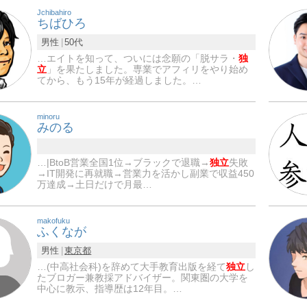
Jchibahiro
ちばひろ
男性
50代
…エイトを知って、ついには念願の「脱サラ・
独
立
」を果たしました。専業でアフィリをやり始め
てから、もう15年が経過しました。…
minoru
みのる
…|BtoB営業全国1位→ブラックで退職→
独立
失敗
→IT開発に再就職→営業力を活かし副業で収益450
万達成→土日だけで月最…
makofuku
ふくなが
男性
東京都
…(中高社会科)を辞めて大手教育出版を経て
独立
し
たブロガー兼教採アドバイザー。関東圏の大学を
中心に教示、指導歴は12年目。…