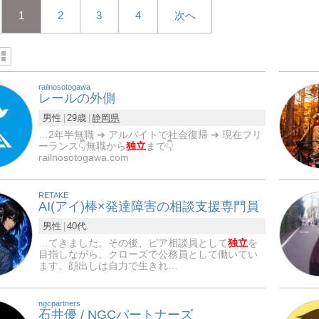
1
2
3
4
次へ
railnosotogawa
レールの外側
男性
29歳
静岡県
…2年半無職 ➔ アルバイトで社会復帰 ➔ 現在フリ
ーランス👇無職から
独立
まで👇
railnosotogawa.com
RETAKE
AI(アイ)棒×発達障害の相談支援専門員
男性
40代
…てきました。その後、ピア相談員として
独立
を
目指しながら、クローズで公務員として働いてい
ます。顔出しは自力で生きれ…
ngcpartners
石井優 / NGCパートナーズ