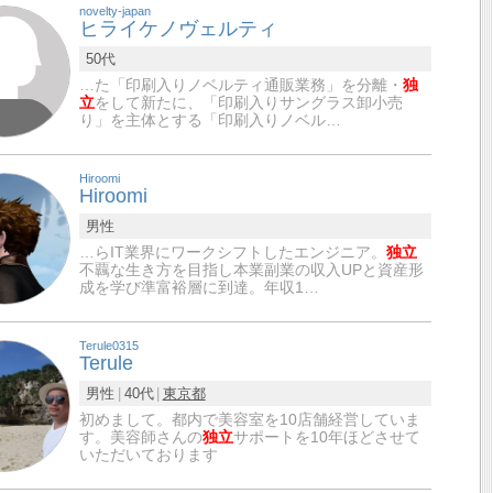
novelty-japan
ヒライケノヴェルティ
50代
…た「印刷入りノベルティ通販業務」を分離・
独
立
をして新たに、「印刷入りサングラス卸小売
り」を主体とする「印刷入りノベル…
Hiroomi
Hiroomi
男性
…らIT業界にワークシフトしたエンジニア。
独立
不覊な生き方を目指し本業副業の収入UPと資産形
成を学び準富裕層に到達。年収1…
Terule0315
Terule
男性
40代
東京都
初めまして。都内で美容室を10店舗経営していま
す。美容師さんの
独立
サポートを10年ほどさせて
いただいております