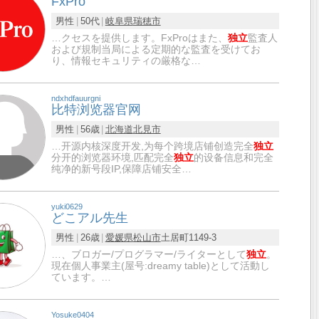
FxPro
男性
50代
岐阜県
瑞穂市
…クセスを提供します。FxProはまた、
独立
監査人
および規制当局による定期的な監査を受けてお
り、情報セキュリティの厳格な…
ndxhdfauurgni
比特浏览器官网
男性
56歳
北海道
北見市
…开源内核深度开发,为每个跨境店铺创造完全
独立
分开的浏览器环境,匹配完全
独立
的设备信息和完全
纯净的新号段IP,保障店铺安全…
yuki0629
どこアル先生
男性
26歳
愛媛県
松山市
土居町1149‐3
…、ブロガー/プログラマー/ライターとして
独立
。
現在個人事業主(屋号:dreamy table)として活動し
ています。…
Yosuke0404