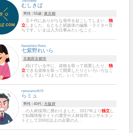
TAKEbbbb
むしきば
男性
55歳
東京都
…五十代にありがちな発作を起こしてしまい、
独
立
しました。もともと紙媒体の編集・ライター育
ちです。いまは入力仕事みたいなこと…
Nanashino-Reira
七紫野れいら
京都府
京都市
…続けている中に、資格を取って就業したり、
独
立
できる資格を取って開業したりといろいろなこ
とをしてまいりました。いくつかの…
ramuramu3579
らミュ
男性
40代
大阪府
…の人材採用に携わりました。2017年より
独立
し
て転職情報サイトの運営や人材採用コンサルタン
トとして200社以上の企業の人…