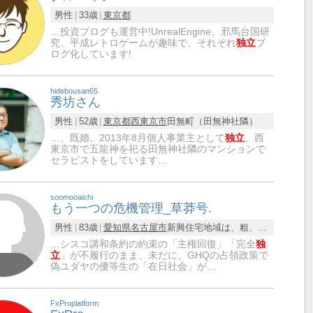
男性
33歳
東京都
…投資ブログも運営中!UnrealEngine、邪馬台国研
究、平成レトロゲームが趣味で、それぞれ
独立
ブ
ログ化しています!
hidebousan65
秀坊さん
男性
52歳
東京都
西東京市
田無町（田無神社隣）
…、既婚。2013年8月個人事業主として
独立
。西
東京市で五龍神を祀る田無神社隣のマンションで
セラピストをしています…
soomooaichi
もう一つの危機管理_草莽号.
男性
83歳
愛知県
名古屋市
新興住宅地域は、粗、被侵略地域になってます。
…シスコ講和条約の約束の「主権回復」「完全
独
立
」が不履行のまま、未だに、GHQの占領政策で
偽ユダヤの優等生の「在日社会」が…
FxProplatform