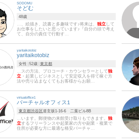
SODOMU
そどむ
48歳
…、絵描き、読書と多趣味です♪将来は、
独立
して
お仕事をしたいと思っています♪『自分の頭で考え
て、自分の責任で行動す…
yaritaikotobiz
yaritaikotobiz
女性
52歳
東京都
…スの方法、プロコーチ・カウンセラーとして
独
立
・起業しビジネスとして安定収入を得て稼ぐ方
法や売り込まなくてもお客様からお願…
virtualoffice1
バーチャルオフィス1
東京都
渋谷区
道玄坂1-16-6 二葉ビル8B
…います。郵便物の来館受け取りもできます。
独
立
するフリーランスや起業家の方や副業・複業で
住所が必要な方に最適な格安バーチャ…