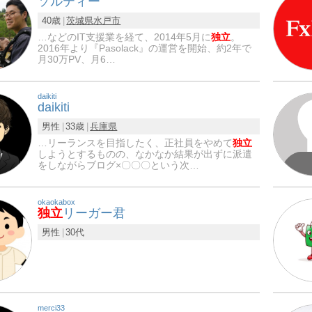
ソルティー
40歳
茨城県
水戸市
…などのIT支援業を経て、2014年5月に
独立
。
2016年より『Pasolack』の運営を開始、約2年で
月30万PV、月6…
daikiti
daikiti
男性
33歳
兵庫県
…リーランスを目指したく、正社員をやめて
独立
しようとするものの、なかなか結果が出ずに派遣
をしながらブログ×〇〇〇という次…
okaokabox
独立
リーガー君
男性
30代
merci33