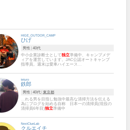
HIGE_OUTDOR_CAMP
ひげ
男性
40代
中小企業診断士として
独立
準備中、キャンプメデ
ィアを運営しています。JAC公認オートキャンプ
指導員。週末は愛車ハイエース…
teturo
鉄郎
男性
40代
東京都
…れる男を目指し勉強中最高な清掃方法を伝える
為にブログを始める自称 日本一の清掃員(現役の
清掃員6年目)
独立
準備中
NextClueLab
クルエイチ