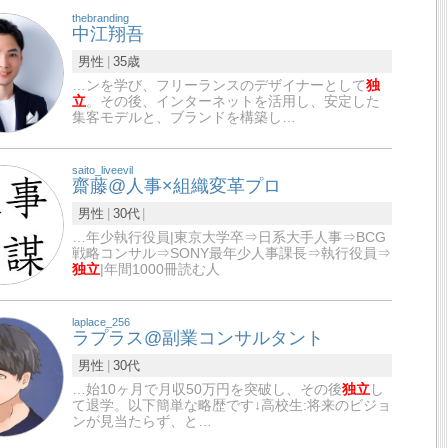
thebranding
中江翔吾
男性
35歳
…ンを学び、フリーランスのデザイナーとして
独
立
。その後、インターネットを活用し、安定した
集客モデルと、ブランドを構築し…
saito_liveevil
齋藤@人事×組織変革プロ
男性
30代
…年少執行役員|東京大学卒⇒日系大手人事⇒BCG
戦略コンサル⇒SONY最年少人事課長⇒執行役員⇒
独立
|年間1000冊読む人
laplace_256
ラプラス@副業コンサルタント
男性
30代
…始10ヶ月で月収50万円を突破し、その後
独立
し
て退学。以下簡単な略歴です↓高校生:将来のビジョ
ンが見当たらず、と…