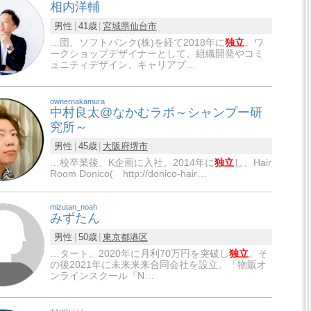
相内洋輔
男性
41歳
宮城県
仙台市
…団、ソフトバンク(株)を経て2018年に
独立
。ワ
ークショップデザイナーとして、組織開発やコミ
ュニティデザイン、キャリアプ…
ownernakamura
中村良太@なかむラボ～シャンプー研
究所～
男性
45歳
大阪府
堺市
…校卒業後、K企画に入社。2014年に
独立
し、Hair
Room Donico( http://donico-hair…
mizutan_noah
みずたん
男性
50歳
東京都
港区
…タート。2020年に月利70万円を突破し
独立
。そ
の後2021年に未来来来合同会社を設立。「物販オ
ンラインスクール『N…