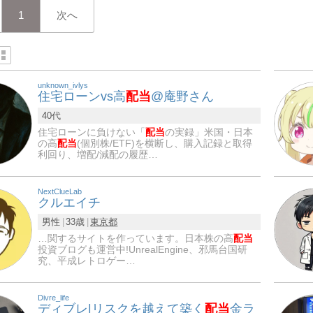
1
次へ
unknown_ivlys
住宅ローンvs高
配当
@庵野さん
40代
住宅ローンに負けない「
配当
の実録」米国・日本
の高
配当
(個別株/ETF)を横断し、購入記録と取得
利回り、増配/減配の履歴…
NextClueLab
クルエイチ
男性
33歳
東京都
…関するサイトを作っています。日本株の高
配当
投資ブログも運営中!UnrealEngine、邪馬台国研
究、平成レトロゲー…
Divre_life
ディブレ|リスクを越えて築く
配当
金ラ