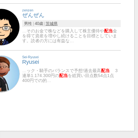
zenzen
ぜんぜん
男性
40歳
茨城県
…そのお金で株などを購入して株主優待や
配当
金
を得て資産を増やし続けることを目標としていま
す。読者の方には有益な…
Sei-Ryusei
Ryusei
…ック・騎手のバランスで予想!過去最高
配当
3
連単1.174.300円の
配当
を総買い目点数54点1点
400円での的…