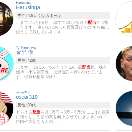
Harusinga
Harusinga
男性
40代
シンガポール
…までに5万円/月、60才で30万円/月の
配当
金目指
してます。 身の丈にあった投資及びそのPFを備忘
録として残していきます…
Yu_Kanehaya
金早 優
男性
42歳
…ます。iDeCo、つみたてNISA、高
配当
株、株主
優待、小型割安株、投資信託を買い付けていま
す。保有銘柄数:約40…
oscar319
oscar319
男性
30代
もらえる
配当
を月1万円→3万→7万(今ここ!)と着実
に増やし、生活の質を向上させていきます('ω')ノ
自由や大切な人との…