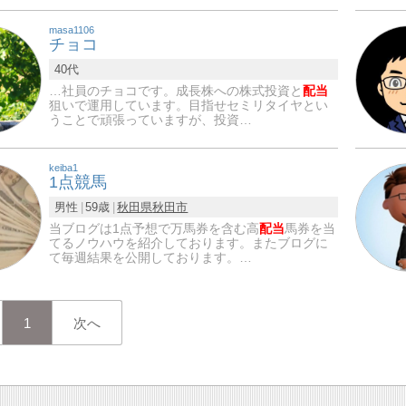
masa1106
チョコ
40代
…社員のチョコです。成長株への株式投資と
配当
狙いで運用しています。目指せセミリタイヤとい
うことで頑張っていますが、投資…
keiba1
1点競馬
男性
59歳
秋田県
秋田市
当ブログは1点予想で万馬券を含む高
配当
馬券を当
てるノウハウを紹介しております。またブログに
て毎週結果を公開しております。…
1
次へ