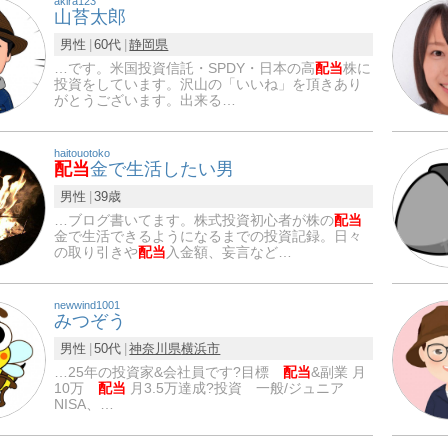
akira123
山苔太郎
男性
60代
静岡県
…です。米国投資信託・SPDY・日本の高
配当
株に
投資をしています。沢山の「いいね」を頂きあり
がとうございます。出来る…
haitouotoko
配当
金で生活したい男
男性
39歳
…ブログ書いてます。株式投資初心者が株の
配当
金で生活できるようになるまでの投資記録。日々
の取り引きや
配当
入金額、妄言など…
newwind1001
みつぞう
男性
50代
神奈川県
横浜市
…25年の投資家&会社員です?目標
配当
&副業 月
10万
配当
月3.5万達成?投資 一般/ジュニア
NISA、…