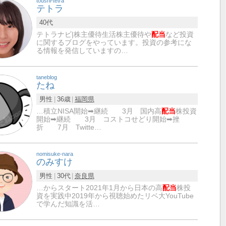
toushi-tetra
テトラ
40代
テトラナビ|株主優待生活株主優待や
配当
など投資
に関するブログをやっています。投資の参考にな
る情報を発信していますの…
taneblog
たね
男性
36歳
福岡県
…積立NISA開始➡継続 3月 国内高
配当
株投資
開始➡継続 3月 コストコせどり開始➡挫
折 7月 Twitte…
nomisuke-nara
のみすけ
男性
30代
奈良県
…からスタート2021年1月から日本の高
配当
株投
資を実践中2019年から視聴始めたリベ大YouTube
で学んだ知識を活…