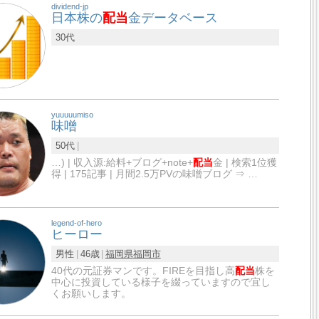
dividend-jp
日本株の
配当
金データベース
30代
yuuuuumiso
味噌
50代
…) | 収入源:給料+ブログ+note+
配当
金 | 検索1位獲
得 | 175記事 | 月間2.5万PVの味噌ブログ ⇒ …
legend-of-hero
ヒーロー
男性
46歳
福岡県
福岡市
40代の元証券マンです。FIREを目指し高
配当
株を
中心に投資している様子を綴っていますので宜し
くお願いします。