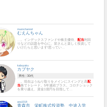
muenchannel
むえんちゃん
…。インデックスファンドや株主優待、
配当
利回
りなどの話題を中心に、皆さんと楽しく投資して
いけたらと思います!思ってい…
kabuyaku
カブヤク
男性
30代
…。現在はうねり取りをメインにスイングと高
配
当
株でトレード。5年連続プラス。コロナショック
を乗り越え、資金1億円を目指して…
aea1018
青森市 栄町株式投資塾 中途入学