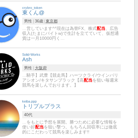
crybro_token
東くん@
男性
36歳
東京都
…営しています^^現在は為替FX、株式
配当
、広告
収入(たまにバイトw)で生計を立てていて、仮想通
貨は一月10000円く…
Solid-Works
Ash
男性
大阪府
…騎手】武豊【競走馬】ハーツクライ/ウインバリ
アシオン/キタサンブラック【高
配当
を狙い毎週末
競馬を楽しんでおります。】
keiba.ppp
トリプルプラス
40代
…をもとに予想を展開。勝つために必要な情報を
使い好
配当
を狙い撃つ。もちろん回収率には徹底
的にこだわって競馬を楽しみます!!