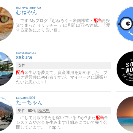
muneyanamerica
むねやん
…です!Myブログ「むねろぐ～米国株式・
配当
再投
資でまったりリッチ～ 」は月間10万PV達成。「愛
する家族により良い暮…
sakurasakura
sakura
女性
配当
金生活を夢見て、資産運用を始めました。ブ
ログ運営共に初心者ですが、マイペースに頑張り
たいと思います!
tattyannel001
たーちゃん
男性
60代
栃木県
…にして月収1億円を稼いでいるのか?また
配当
金
システムやお金を生み出す仕組みについて完全公
開しています。→http:/…