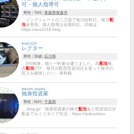
可・個人指導可
男性
70代
青森県
青森市
…イングトレードの二刀流で毎日給料日、毎月
配
当
金受領。個人指導は全国対応。詳細は
https://aea1018.blog…
lecter1123
レクター
男性
38歳
石川県
…0代独身。猫と一軒家を建てました。高
配当
株、
高
配当
ETF、毎月分配型投資信託を使って毎月の
収入を確保したい。保有銘…
dokusin_tousika
独身投資家
男性
50代
千葉県
….blog.jp/「独身投資家の株式
配当
金と投資信託分
配金でセミリタイア生活」https://dokusintou…