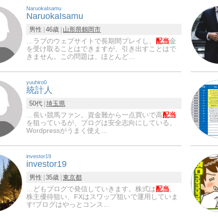
NaruokaIsamu
NaruokaIsamu
男性
46歳
山形県
鶴岡市
…​​ラブのウェブサイトで長期間プレイし、
配当
金
を受け取ることはできますが、引き出すことはで
きません。この問題は、ほとんど…
yuuhiro0
統計人
50代
埼玉県
…長い競馬ファン。資金難から一点買いで高
配当
を狙っているが、ブログは安全志向にしている。
Wordpressがうまく使え…
investor19
investor19
男性
35歳
東京都
…どもブログで発信していきます。株式は
配当
、
株主優待狙い、FXはスワップ狙いで運用していま
す!ブログはやっとコンス…