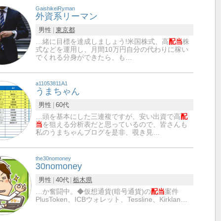
GaishikeiRyman
外資系リーマン
男性
東京都
…緒に目標を達成しましょう!米国株式、高
配当
株
式などを運用し、月間10万円自分の代わりに稼い
でくれる分身ができたら、も…
a11053811A1
うまちゃん
男性
60代
…頭を基本にした三連複ですが、安い出資で高
配
当
を狙える分析表だと思っているので、皆さんも
私のうまちゃんブログを是非、覗き見…
the30nomoney
30nomoney
男性
40代
栃木県
…か奮闘中。◆仮想通貨(暗号通貨)の
配当
案件
PlusToken、ICBウォレット、Tessline、Kirklan…