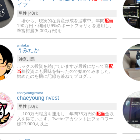
イフ
男性
40代
…場から、現実的な資産形成を追求中。年間
配当
190万円・利回り9%のポートフォリオを運用し、
準富裕層(5,000万円)を…
umitaka
うみたか
神奈川県
…ックス投資を続けていますが最近になって高
配
当
株投資にも興味を持ったので始めてみました。
始めたのを機に記録も兼ねてブログ…
chaeyounginvest
chaeyounginvest
男性
30代
…,100万円程度を運用し、年間75万円の
配当
金収
入を得ています。Twitterアカウントはフォロワー
様23,000人以上…