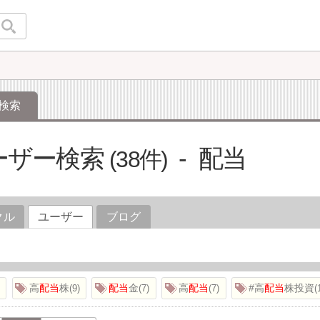
検索
ーザー検索
配当
38
クル
ユーザー
ブログ
高
配当
株
配当
金
高
配当
#高
配当
株投資
9
7
7