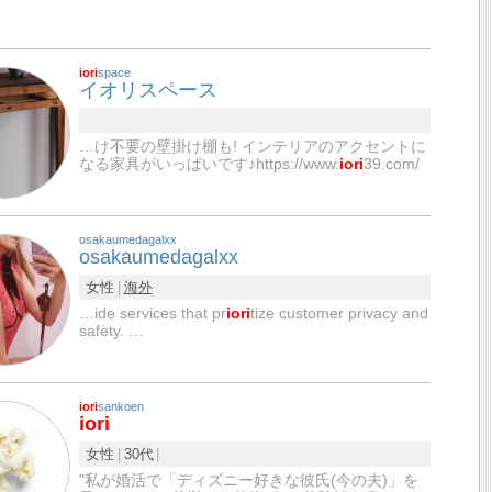
iori
space
イオリスペース
…け不要の壁掛け棚も! インテリアのアクセントに
なる家具がいっぱいです♪https://www.
iori
39.com/
osakaumedagalxx
osakaumedagalxx
女性
海外
…ide services that pr
iori
tize customer privacy and
safety. …
iori
sankoen
iori
女性
30代
"私が婚活で「ディズニー好きな彼氏(今の夫)」を