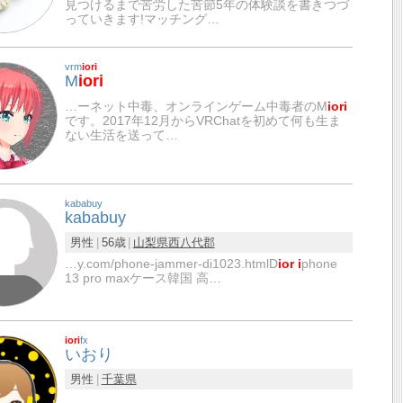
見つけるまで苦労した苦節5年の体験談を書きつづ
っていきます!マッチング…
vrm
iori
M
iori
…ーネット中毒、オンラインゲーム中毒者のM
iori
です。2017年12月からVRChatを初めて何も生ま
ない生活を送って…
kababuy
kababuy
男性
56歳
山梨県
西八代郡
…y.com/phone-jammer-di1023.htmlD
ior i
phone
13 pro maxケース韓国 高…
iori
fx
いおり
男性
千葉県