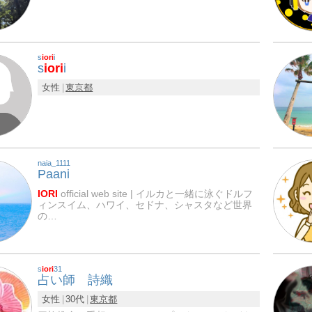
s
iori
i
s
iori
i
女性
東京都
naia_1111
Paani
IORI
official web site | イルカと一緒に泳ぐドルフ
ィンスイム、ハワイ、セドナ、シャスタなど世界
の…
s
iori
31
占い師 詩織
女性
30代
東京都