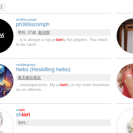
ph365scomph
ph365scomph
男性
27歳
新潟県
…k is always a top pr
iori
ty for players. You need
to be cauti…
reskillingneko
Neko (Reskilling Neko)
東京都
目黒区
…sinesspersons. My pr
iori
ty is my main business
as an attorne…
sh
iori
sh
iori
30代