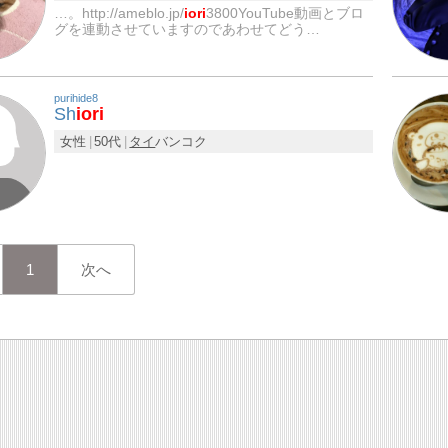
…。http://ameblo.jp/
iori
3800YouTube動画とブロ
グを連動させていますのであわせてどう…
purihide8
Sh
iori
女性
50代
タイ
バンコク
1
次へ