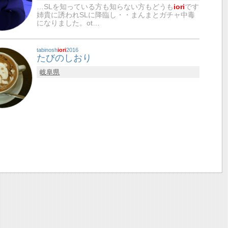
…SLを知っている方も知らない方もどうも
iori
です
姉貴に誘われSLに降臨し・・まんまとガチャ中毒
になりました。ot…
tabinosh
iori
2016
たびのしおり
岐阜県