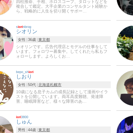
四柱推命、手相、ホロスコープ、タロットなどを
複合して鑑定。大手企業のコンサルタント経験か
ら、戦略的に人生を切り開くサポー…
s
iori
nbrog
シオリン
女性
36歳
東京都
シオリンです。広告代理店とモデルの仕事をして
います。フォロワー募集中。してくれたら私もフ
ォローします。よろしくお…
bepo_sh
iori
しおり
女性
50代
北海道
札幌市
10歳になる息子カムの成長記録として漫画やイラ
ストを公開しています。両耳高度難聴、発達障
害、睡眠障害など、様々な障害のあ…
iori
3800
しゅん
男性
44歳
東京都