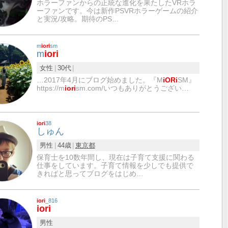
ホラーファンからの正統な進化を果たしたVRホラ
ーファンです。今は新作PSVRホラーゲームの紹介
と実況/攻略。期待のPS…
m
iori
sm
m
iori
女性
30代
…2017年4月にブログ始めました。『M
iORi
SM』
https://m
iori
sm.com/いつもありがとうござい…
iori
38
しゅん
男性
44歳
東京都
保育士を10数年間し、現在は子育て支援に関わる
仕事をしています。子育て情報を少しでも提供で
きればと思ってブログをはじめ…
iori
_816
iori
男性