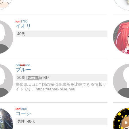
iori
1780
イオリ
40代
nor
iori
orio
ブルー
30歳
東京都
新宿区
探偵BLUEは全国の探偵事務所を比較できる情報サ
イトです。https://tantei-blue.net/
iori
torei
コーシ
男性
40代