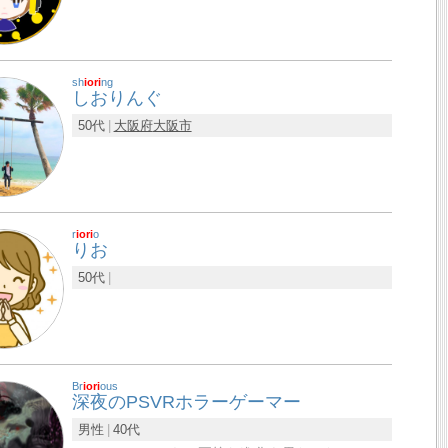
sh
iori
ng
しおりんぐ
50代
大阪府
大阪市
r
iori
o
りお
50代
Br
iori
ous
深夜のPSVRホラーゲーマー
男性
40代