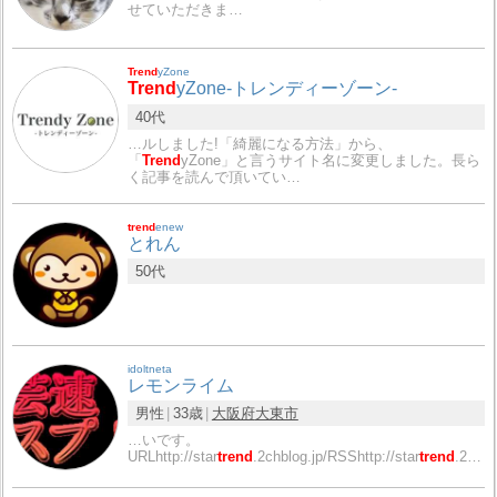
せていただきま…
Trend
yZone
Trend
yZone-トレンディーゾーン-
40代
…ルしました!「綺麗になる方法」から、
「
Trend
yZone」と言うサイト名に変更しました。長ら
く記事を読んで頂いてい…
trend
enew
とれん
50代
idoltneta
レモンライム
男性
33歳
大阪府
大東市
…いです。
URLhttp://star
trend
.2chblog.jp/RSShttp://star
trend
.2…