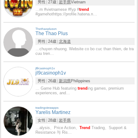
男性
27歳
岩手県
Vietnam
…m #vietnamese #fyp #
trend
#gamehothttps://profile.hatena.n…
Thethaoplusvn
The Thao Plus
男性
24歳
北海道
…chuyen nhuong. Website co bo cuc than thien, de tra
cuu tren…
jl9casinoph1v
jl9casinoph1v
男性
26歳
新潟県
Philippines
… Game Hub featuring
trend
ing games, premium
experiences, and…
tradingviewapps
Yarelis Martinez
女性
28歳
岩手県
…alysis、Price Action、
Trend
Trading、Support &
Resistance 与 Ris…