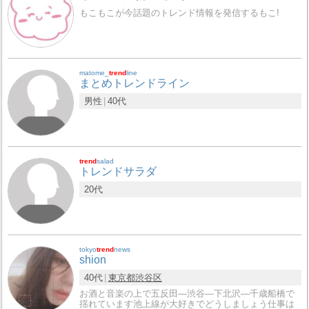
もこもこが今話題のトレンド情報を発信するもこ!
matome_
trend
line
まとめトレンドライン
男性
40代
trend
salad
トレンドサラダ
20代
tokyo
trend
news
shion
40代
東京都
渋谷区
お酒と音楽の上で五反田―渋谷―下北沢―千歳船橋で
揺れています池上線が大好きでどうしましょう仕事は