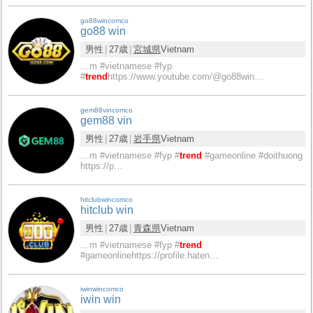
go88wincomco
go88 win
男性
27歳
宮城県
Vietnam
…m #vietnamese #fyp
#
trend
https://www.youtube.com/@go88win…
gem88vincomco
gem88 vin
男性
27歳
岩手県
Vietnam
…m #vietnamese #fyp #
trend
#gameonline #doithuong
https://p…
hitclubwincomco
hitclub win
男性
27歳
青森県
Vietnam
…m #vietnamese #fyp #
trend
#gameonlinehttps://profile.haten…
iwinwincomco
iwin win