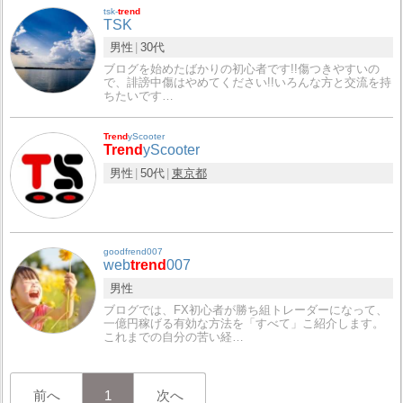
tsk-
trend
TSK
男性
30代
ブログを始めたばかりの初心者です!!傷つきやすいの
で、誹謗中傷はやめてください!!いろんな方と交流を持
ちたいです…
Trend
yScooter
Trend
yScooter
男性
50代
東京都
goodfrend007
web
trend
007
男性
ブログでは、FX初心者が勝ち組トレーダーになって、
一億円稼げる有効な方法を「すべて」こ紹介します。
これまでの自分の苦い経…
前へ
1
次へ