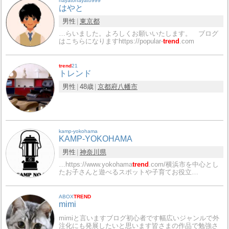
hayatohayato999
はやと
男性
東京都
…らいました。よろしくお願いいたします。 ブログ
はこちらになりますhttps://popular-
trend
.com
trend
21
トレンド
男性
48歳
京都府
八幡市
kamp-yokohama
KAMP-YOKOHAMA
男性
神奈川県
…https://www.yokohama
trend
.com/横浜市を中心とし
たお子さんと遊べるスポットや子育てお役立…
ABOX
TREND
mimi
mimiと言いますブログ初心者です幅広いジャンルで外
注化にも発展したいと思います皆さまの作品で勉強さ