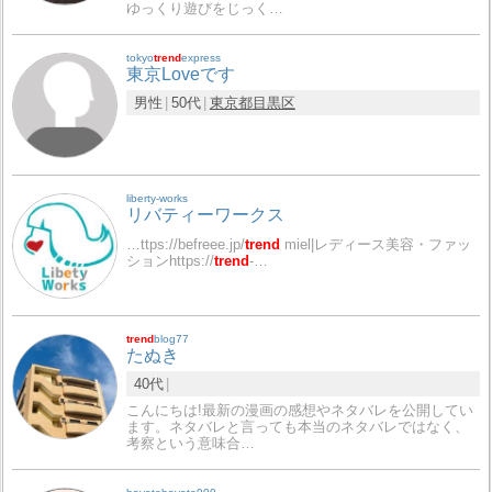
ゆっくり遊びをじっく…
tokyo
trend
express
東京Loveです
男性
50代
東京都
目黒区
liberty-works
リバティーワークス
…ttps://befreee.jp/
trend
miel|レディース美容・ファッ
ションhttps://
trend
-…
trend
blog77
たぬき
40代
こんにちは!最新の漫画の感想やネタバレを公開してい
ます。ネタバレと言っても本当のネタバレではなく、
考察という意味合…