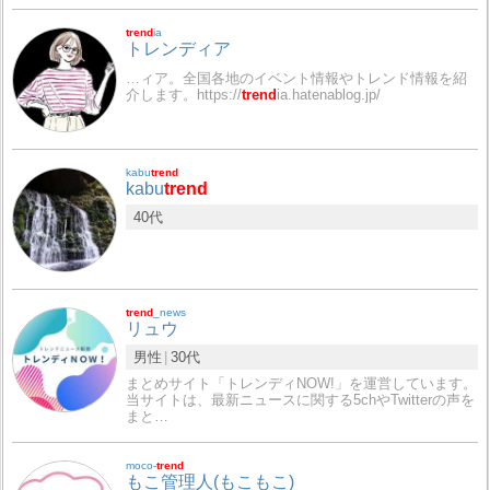
trend
ia
トレンディア
…ィア。全国各地のイベント情報やトレンド情報を紹
介します。https://
trend
ia.hatenablog.jp/
kabu
trend
kabu
trend
40代
trend
_news
リュウ
男性
30代
まとめサイト「トレンディNOW!」を運営しています。
当サイトは、最新ニュースに関する5chやTwitterの声を
まと…
moco-
trend
もこ管理人(もこもこ)