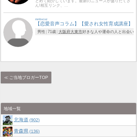
とめて紹介しています。最新のニュースが盛りだくさ
ん!相互リンク、…
mnbvcxz
【恋愛音声コラム】【愛され女性育成講座】
男性
71歳
大阪府
大東市
好きな人や運命の人と出会い、
ご当地ブロガーTOP
地域一覧
北海道
902
青森県
136