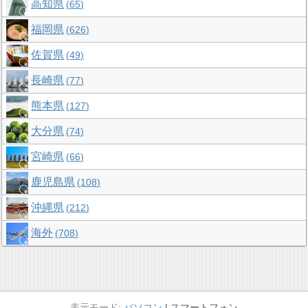
高知県
65
福岡県
626
佐賀県
49
長崎県
77
熊本県
127
大分県
74
宮崎県
66
鹿児島県
108
沖縄県
212
海外
708
パソコン
スマートフォン