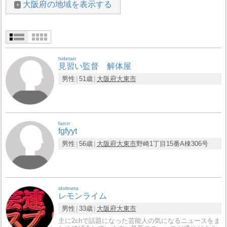
大阪府の地域を表示する
hidetan
見習い監督 解体屋
男性
51歳
大阪府
大東市
farcrr
fgfyyt
男性
56歳
大阪府
大東市
野崎1丁目15番A棟306号
idoltneta
レモンライム
男性
33歳
大阪府
大東市
主に2chで話題になった芸能人の気になるニュースをま