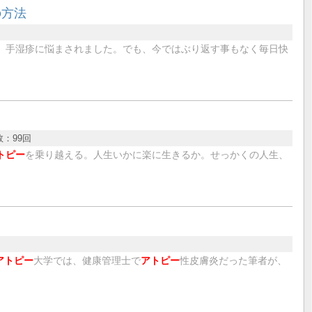
の方法
間、手湿疹に悩まされました。でも、今ではぶり返す事もなく毎日快
数：
99回
トピー
を乗り越える。人生いかに楽に生きるか。せっかくの人生、
アトピー
大学では、健康管理士で
アトピー
性皮膚炎だった筆者が、