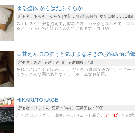
ゆる整体 からはだふくらか
所有者：
あらき ゆたか
更新：
4時間50分前
更新回数：
3,714回
ストレスや不安を抱えてお悩みの方、カラダをユルめて、ココ
ると、からだの不調もユルんでいきます。コリや…
♡甘えん坊のすけと気ままなさきのお悩み解消
所有者：
さき
更新：
9年前
更新回数：
4回
あれこれ出てくる悩み。。。 なかなか相談できない。イイモ
できるそんな隠れ家的なアットホームなお部屋…
HIKARI/TOKAGE
所有者：
りっくん
更新：
8年前
更新回数：
20回
パチスロジャグラー攻略からガジェット紹介、
アトピー
での病