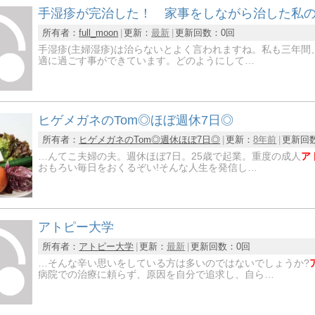
手湿疹が完治した！ 家事をしながら治した私
所有者：
full_moon
更新：
最新
更新回数：
0回
手湿疹(主婦湿疹)は治らないとよく言われますね。私も三年
適に過ごす事ができています。どのようにして…
ヒゲメガネのTom◎ほぼ週休7日◎
所有者：
ヒゲメガネのTom◎週休ほぼ7日◎
更新：
8年前
更新回
…んてこ夫婦の夫。週休ほぼ7日。25歳で起業。重度の成人
ア
おもろい毎日をおくるぞい!そんな人生を発信し…
アトピー大学
所有者：
アトピー大学
更新：
最新
更新回数：
0回
…そんな辛い思いをしている方は多いのではないでしょうか?
病院での治療に頼らず、原因を自分で追求し、自ら…