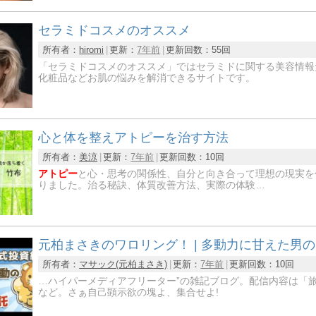
セラミドコスメのオススメ
所有者：
hiromi
更新：
7年前
更新回数：
55回
「セラミドコスメのオススメ」ではセラミドに関する美容情報
化粧品などお肌の悩みを解消できるサイトです。
心と体を整えアトピーを治す方法
所有者：
美涼
更新：
7年前
更新回数：
10回
アトピー
と心・思考の関係性、自分と向き合って理想の現実を
りました。治る秘訣、体質改善方法、実際の体験…
元柏まさきのワロリング！ | 多動力に甘えた男
所有者：
マサック(元柏まさき)
更新：
7年前
更新回数：
10回
…ハイパーメディアフリーター”の雑記ブログ。配信内容は「旅」
など。さぁ自己顕示欲の塊よ、集合せよ!