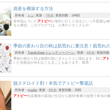
資産を構築する方法
所有者：
トシ
更新：
7年前
更新回数：
144回
長年悩んでいた
アトピー
が海外に行くと治るという不思議な体
ると確信。このブログでは、人体のメカニズムや…
季節の変わり目の秋は肌荒れに要注意！肌荒れ
所有者：
TrendyZone-トレンディーゾーン-
更新：
8年前
更新回数
季節の変わり目は体調や肌にダイレクトに現れます。特に
アト
いた化粧品が合わなくなることもあります。肌荒…
脱ステロイド剤！本気でアトピー撃退話
所有者：
ryuuho
更新：
8年前
更新回数：
20回
アトピー
性皮膚炎の薬漬け生活から脱却!食事の改善で本当の