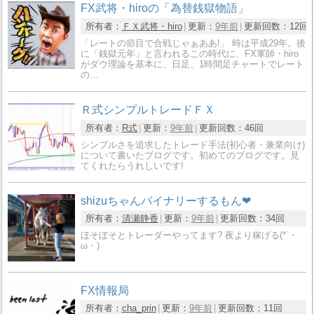
FX武将・hiroの「為替銭獄物語」
所有者：
ＦＸ武将・hiro
更新：
9年前
更新回数：
12回
「レートの節目で合戦じゃぁああ!」 時は平成29年。後
に「銭獄元年」と言われるこの時代に、FX軍師・hiro
がダウ理論を基本に、日足、1時間足チャートでレート
の…
Ｒ式シンプルトレードＦＸ
所有者：
R式
更新：
9年前
更新回数：
46回
シンプルさを追求したトレード手法(初心者・兼業向け)
について書いたブログです。初めてのブログです。見
てくれたらうれしいです!
shizuちゃんバイナリーするもん❤
所有者：
清瀬静香
更新：
9年前
更新回数：
34回
ほそぼそとトレーダーやってます? 夜より稼げる(*`・
ω・)ゞ
FX情報局
所有者：
cha_prin
更新：
9年前
更新回数：
11回