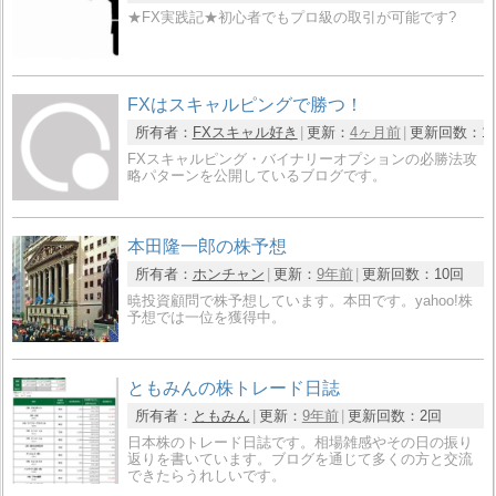
★FX実践記★初心者でもプロ級の取引が可能です?
FXはスキャルピングで勝つ！
所有者：
FXスキャル好き
更新：
4ヶ月前
更新回数：
1
FXスキャルピング・バイナリーオプションの必勝法攻
略パターンを公開しているブログです。
本田隆一郎の株予想
所有者：
ホンチャン
更新：
9年前
更新回数：
10回
暁投資顧問で株予想しています。本田です。yahoo!株
予想では一位を獲得中。
ともみんの株トレード日誌
所有者：
ともみん
更新：
9年前
更新回数：
2回
日本株のトレード日誌です。相場雑感やその日の振り
返りを書いています。ブログを通じて多くの方と交流
できたらうれしいです。