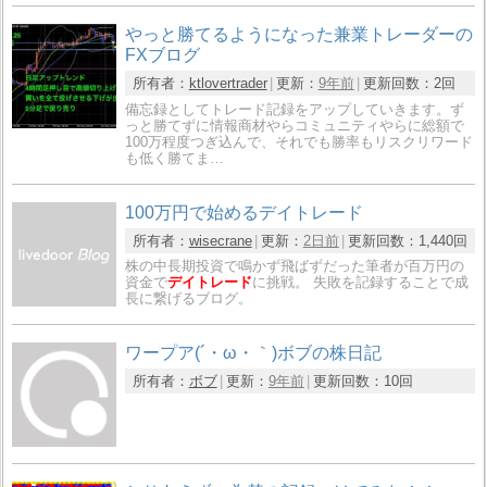
やっと勝てるようになった兼業トレーダーの
FXブログ
所有者：
ktlovertrader
更新：
9年前
更新回数：
2回
備忘録としてトレード記録をアップしていきます。ず
っと勝てずに情報商材やらコミュニティやらに総額で
100万程度つぎ込んで、それでも勝率もリスクリワード
も低く勝てま…
100万円で始めるデイトレード
所有者：
wisecrane
更新：
2日前
更新回数：
1,440回
株の中長期投資で鳴かず飛ばずだった筆者が百万円の
資金で
デイトレード
に挑戦。 失敗を記録することで成
長に繋げるブログ。
ワープア(´・ω・｀)ボブの株日記
所有者：
ボブ
更新：
9年前
更新回数：
10回