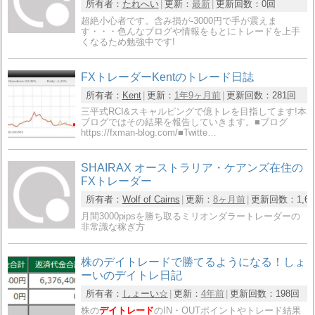
所有者：
たれへい
更新：
最新
更新回数：
0回
超絶小心者です。含み損が-3000円で手が震えま
す・・・色んなブログや情報をもとにトレードを上手
くなるため勉強中です!
FXトレーダーKentのトレード日誌
所有者：
Kent
更新：
1年9ヶ月前
更新回数：
281回
三平式RCI&スキャルピングで億トレを目指してます!本
ブログではその結果を報告していきます。■ブログ
https://fxman-blog.com/■Twitte…
SHAIRAX オーストラリア・ケアンズ在住の
FXトレーダー
所有者：
Wolf of Cairns
更新：
8ヶ月前
更新回数：
1,6
月間3000pipsを勝ち取るミリオンダラートレーダーの
非常識な稼ぎ方
株のデイトレードで勝てるようになる！しょ
ーいのデイトレ日記
所有者：
しょーい☆
更新：
4年前
更新回数：
198回
株の
デイトレード
のIN・OUTポイントやトレード結果