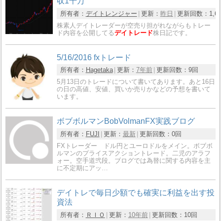
収1千万
所有者：
デイトレンジャー
更新：
昨日
更新回数：
1,6
株素人デイトレーダーが空売り担がれながらもトレー
ド内容を公開してる
デイトレード
株日記です。
5/16/2016 fxトレード
所有者：
Hagetaka
更新：
7年前
更新回数：
9回
5月13日のトレードについて書いてあります。あと16日
の日の高値、安値、買いか売りかなどの予想を書いて
います。
ボブボルマンBobVolmanFX実践ブログ
所有者：
FUJI
更新：
最新
更新回数：
0回
FXトレーダー ドル円とユーロドルをメイン。ボブボ
ルマンのプライスアクショントレード。二児のアラフ
ォー。空手道弐段。ブログでは為替に関する内容を主
に不定期にアッ…
デイトレで毎日少額でも確実に利益を出す投
資法
所有者：
ＲＩＯ
更新：
10年前
更新回数：
10回