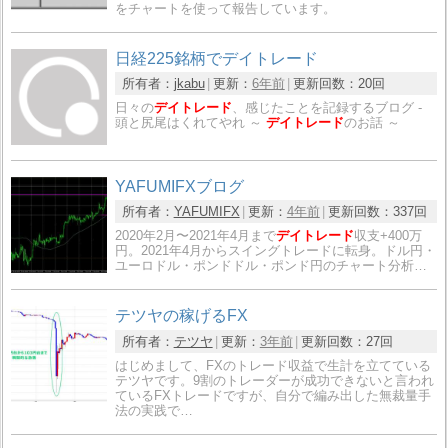
をチャートを使って報告しています。
日経225銘柄でデイトレード
所有者：
jkabu
更新：
6年前
更新回数：
20回
日々の
デイトレード
、感じたことを記録するブログ -
頭と尻尾はくれてやれ ～
デイトレード
のお話 ～
YAFUMIFXブログ
所有者：
YAFUMIFX
更新：
4年前
更新回数：
337回
2020年2月〜2021年4月まで
デイトレード
収支+400万
円。2021年4月からスイングトレードに転身。ドル円・
ユーロドル・ポンドドル・ポンド円のチャート分析…
テツヤの稼げるFX
所有者：
テツヤ
更新：
3年前
更新回数：
27回
はじめまして、FXのトレード収益で生計を立てている
テツヤです。9割のトレーダーが成功できないと言われ
ているFXトレードですが、自分で編み出した無裁量手
法の実践で…