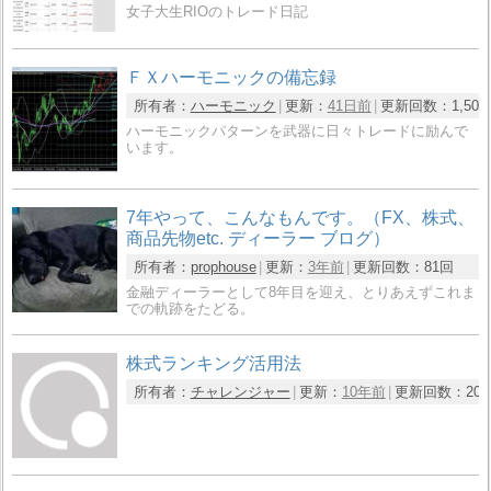
女子大生RIOのトレード日記
ＦＸハーモニックの備忘録
所有者：
ハーモニック
更新：
41日前
更新回数：
1,50
ハーモニックパターンを武器に日々トレードに励んで
います。
7年やって、こんなもんです。（FX、株式、
商品先物etc. ディーラー ブログ）
所有者：
prophouse
更新：
3年前
更新回数：
81回
金融ディーラーとして8年目を迎え、とりあえずこれま
での軌跡をたどる。
株式ランキング活用法
所有者：
チャレンジャー
更新：
10年前
更新回数：
20