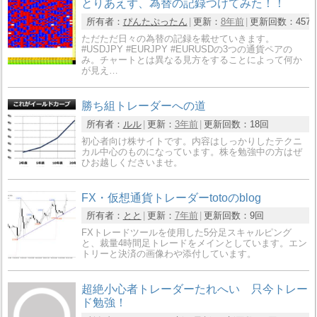
とりあえず、為替の記録つけてみた！！
所有者：
ぴんたぷったん
更新：
8年前
更新回数：
457
ただただ日々の為替の記録を載せていきます。
#USDJPY #EURJPY #EURUSDの3つの通貨ペアの
み。チャートとは異なる見方をすることによって何か
が見え…
勝ち組トレーダーへの道
所有者：
ルル
更新：
3年前
更新回数：
18回
初心者向け株サイトです。内容はしっかりしたテクニ
カル中心のものになっています。株を勉強中の方はぜ
ひお越しくださいませ。
FX・仮想通貨トレーダーtotoのblog
所有者：
とと
更新：
7年前
更新回数：
9回
FXトレードツールを使用した5分足スキャルピング
と、裁量4時間足トレードをメインとしています。エン
トリーと決済の画像わや添付しています。
超絶小心者トレーダーたれへい 只今トレー
ド勉強！