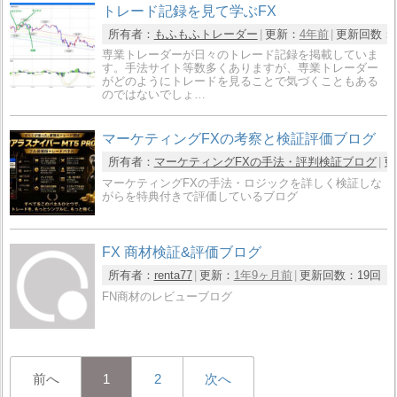
トレード記録を見て学ぶFX
所有者：
もふもふトレーダー
更新：
4年前
更新回数：
専業トレーダーが日々のトレード記録を掲載していま
す。手法サイト等数多くありますが、専業トレーダー
がどのようにトレードを見ることで気づくこともある
のではないでしょ…
マーケティングFXの考察と検証評価ブログ
所有者：
マーケティングFXの手法・評判検証ブログ
更
マーケティングFXの手法・ロジックを詳しく検証しな
がらを特典付きで評価しているブログ
FX 商材検証&評価ブログ
所有者：
renta77
更新：
1年9ヶ月前
更新回数：
19回
FN商材のレビューブログ
前へ
1
2
次へ