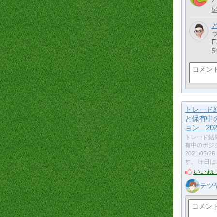
5
5
トレード
と保有中
ョン 2021
トレード結
有中のポジ
2021/05
す。 昨日は
いいね
テツ