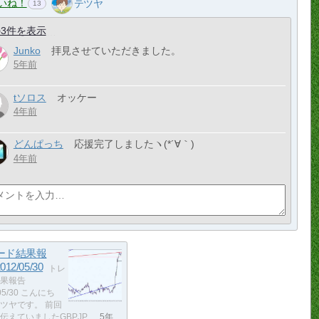
いね！
テツヤ
13
3件を表示
Junko
拝見させていただきました。
5年前
tソロス
オッケー
4年前
どんぱっち
応援完了しましたヽ(*´∀｀)
4年前
ード結果報
12/05/30
トレ
果報告
/05/30 こんにち
ツヤです。 前回
伝えていましたGBPJP…
5年