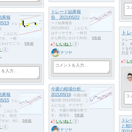
トレード結果報
結果報
告 2021/05/22
トレ
5/19
ード結果報告
トレ
2021/05/22 こんにち
告
トレ
はテツヤです。 一昨日
/19 こんにち
から昨日にかけてAUD…
5年前
です。 一昨
トレー
いいね！
にかけて二つ…
5年前
す。
2
ドを行
！
2
テツヤ
日足 N
ヤ
い
今週の相場分析
結果報
2021/05/16
今週の相
5/15
場分析 2021/05/16 こ
トレ
んにちは、テツヤで
告
す。 今週の相場分析で
/15 こんにち
す。 相場分…
5年前
です。 昨日
トレ
いいね！
ですが、AU…
5年前
3
と相
！
1
テツヤ
2021/