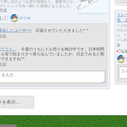
て押し目のような逆行相場から、週後半にか
のトレンド方向へ動いた相場となりました。
5年前
トレ
！
テツヤ
2
告 20
ード結
(退会したユーザー)
応援させていただきました^ ^
2021
は、テ
年前
から保
前
おててと。
今週のうちにドル売りを検討中です。日本時間
い
ドル安で始まり少々落ち込んでいましたが、日足でみると期
待できますね^^
年前
きを表示…