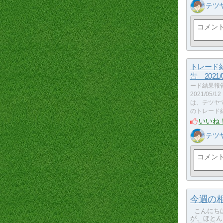
テツ
トレード
告 2021/0
ード結果報
2021/05
は、テツヤ
のトレード
いいね
テツ
今週の相場
こんにちは
が、ほとん