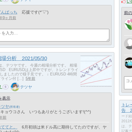
い
どんぱっち
応援です(*'▽')
前の
年9ヶ月前
分析 2021/05/30
、テツヤです。 今週の相場分析です。 相場
RUSD EURUSDは上昇中ですが、トレンドライ
ましたので様子見です。 ↓ EURUSD 4時間
ライン付 […]
5年前
！
テツヤ
6
を表示
トレ
テツヤ
告 20
> キョウコさん いつもありがとうございます!(^^)
ード結
年前
2012
は、テ
おててと。
6月初頭は米ドル高に期待してたのですが、ヤ
記事で
いかな(^^;。