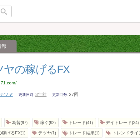
情報
ツヤの稼げるFX
m71.com/
テツヤ
3年前
27回
更新日時
更新回数
為替
稼ぐ
トレード
デイトレード
97
92
41
34
の稼げるFX
テツヤ
トレード結果
トレンドライ
1
1
1