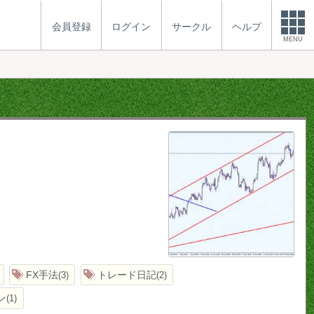
会員登録
ログイン
サークル
ヘルプ
MENU
FX手法
トレード日記
3
2
ン
1