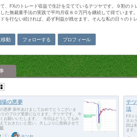
て、FXのトレード収益で生計を立てているテツヤです。９割のト
した無裁量手法の実践で平均月収８０万円を継続して得ています。
ードを行ない続ければ、必ず利益が残せます。そんな私の日々のト
に移動
フォローする
プロフィール
事
相場の悪夢
テツ
法
の悪夢 新年あけましておめでとうございま
ぶりのブログ更新になります、テツヤです。 今
FX
くお願いいたします。 今日はどうしてもみ
ネル
えておきたいと思い、久しぶりに投稿させて
回は
年前
ます。
！
テツヤ
1