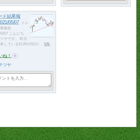
ード結果報
21/05/07
トレ
果報告
/05/07 こんにち
ツヤです。 昨日
有しているEURUSDの…
5年
いね！
0
テツヤ