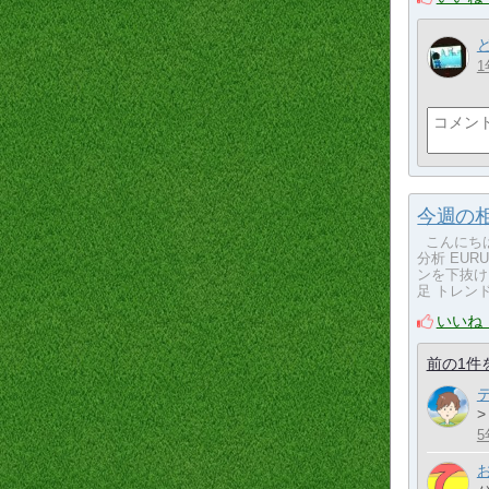
1
今週の相場
こんにちは
分析 EU
ンを下抜けし
足 トレンド
いいね
前の1件
5
バ