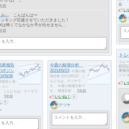
前
年前
い
とみぃ
こんばんは〜
ランキング応援させていただきました！
FXは怖くてなかなか手が出せません…
年前
トレ
トレー
結果報告
今週の相場分析
前回
のポジシ
2021/05/23
果報
今週の相
ジショ
/05/26
場分析 2021/05/23 こ
んにちは、テツヤで
果報告と保
い
す。 今週の相場分析で
ション
す。 相場分析 …
5年前
/26 こんにちは、テツヤで
いいね！
…
5年前
4
！
3
テツヤ
ヤ