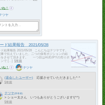
いね！
2
テツヤ
ード結果報告 2021/05/28
ド結果報告 2021/05/28 こんにちはテツヤです。
記事で伝えていました、二つの保有ポジションの結
告をさせて頂きます。 一つ目はAUDJPYの売りポ
ンで […]
5年前
いね！
テツヤ
2
(退会したユーザー)
応援させていただきました^ ^
5年前
テツヤ
> ショー太さん いつもありがとうございます!(^^)
5年前