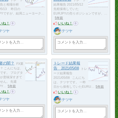
告と相場分析
結果報告 2021/05/12
/05/13 昨日の
先程保有していた
JPYですが、結局ニューヨーク…
EURJPYの売りポジションですが、…
前
5年前
いね！
いいね！
0
0
テツヤ
テツヤ
業者の闇？
トレード結果報
FX業
告 2021/05/08
？ こんにちは、
トレ
です。 ブログタ
ード結果報告
が意味深すぎて
2021/05/08 こんにち
せん。 先週
は、テツヤです。 一昨
PY…
5年前
日から保有していたEURU…
5年前
いね！
いいね！
0
1
テツヤ
テツヤ