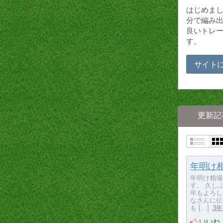
はじめまし
分で編み出
良いトレ
す。
サイト
更新記
年明け
年明け相場
す。 久し
年もよろし
なさんに伝
も […]
3
いいね