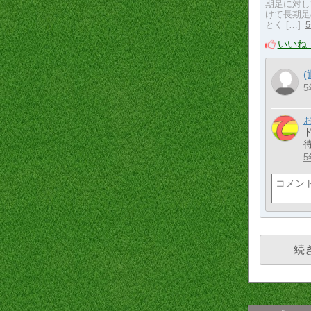
期足に対し
けて長期足
とく […]
いいね
5
5
続