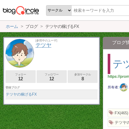
ホーム
ブログ
テツヤの稼げるFX
[参照中のユーザ]
ブログ
テツヤ
テ
フォロー
フォロワー
参加サークル
https://pro
12
12
8
所有者
登録ブログ
テツヤの稼げるFX
FX
465
テツヤ