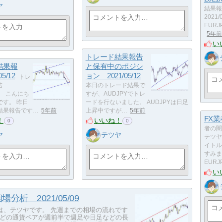
ヤ
結果報
2021
EUR
5年
い
トレード結果報告
結果報
と保有中のポジシ
5/12
ョン 2021/05/12
トレ
告
本日のトレード結果で
/12 こんにち
すが、AUDJPYでトレ
です。 昨日
ードを行ないました。 AUDJPYは日足
結果報告です…
5年前
上昇中ですが…
5年前
FX
！
いいね！
0
0
者の闇
ヤ
テツヤ
テツヤ
イトル
すみま
EURJ
い
分析 2021/05/09
、テツヤです。 先週までの相場の流れです
どの通貨ペアが週前半で週足や日足などの長