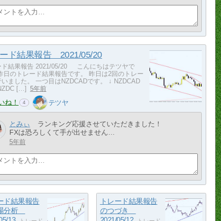
ード結果報告 2021/05/20
ド結果報告 2021/05/20 こんにちはテツヤで
 昨日のトレード結果報告です。 昨日は2回のトレー
いました。 一つ目はNZDCADです。 ↓ NZDCAD
ZDC […]
5年前
いね！
テツヤ
4
とみぃ
ランキング応援させていただきました！
FXは恐ろしくて手が出せません…
5年前
ード結果報告
トレード結果報告
場分析
のつづき
05/13
2021/05/12
トレード
トレード