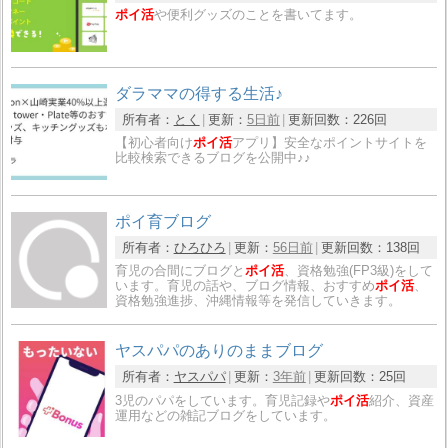
ポイ活
や便利グッズのことを書いてます。
ダラママの得する生活♪
所有者：
とく
更新：
5日前
更新回数：
226回
【初心者向け
ポイ活
アプリ】安全なポイントサイトを
比較検索できるブログを公開中♪♪
ポイ育ブログ
所有者：
ひろひろ
更新：
56日前
更新回数：
138回
育児の合間にブログと
ポイ活
、資格勉強(FP3級)をして
います。育児の話や、ブログ情報、おすすめ
ポイ活
、
資格勉強進捗、沖縄情報等を発信していきます。
ヤスパパのありのままブログ
所有者：
ヤスパパ
更新：
3年前
更新回数：
25回
3児のパパをしています。育児記録や
ポイ活
紹介、資産
運用などの雑記ブログをしています。