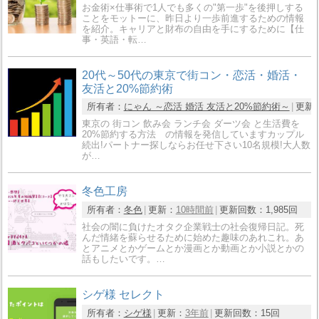
お金術×仕事術で1人でも多くの"第一歩"を後押しする
ことをモットーに、昨日より一歩前進するための情報
を紹介。キャリアと財布の自由を手にするために【仕
事・英語・転…
20代～50代の東京で街コン・恋活・婚活・
友活と20%節約術
所有者：
にゃん ～恋活 婚活 友活と20%節約術～
更新
東京の 街コン 飲み会 ランチ会 ダーツ会 と生活費を
20%節約する方法 の情報を発信していますカップル
続出!パートナー探しならお任せ下さい10名規模!大人数
が…
冬色工房
所有者：
冬色
更新：
10時間前
更新回数：
1,985回
社会の闇に負けたオタク企業戦士の社会復帰日記。死
んだ情緒を蘇らせるために始めた趣味のあれこれ。あ
とアニメとかゲームとか漫画とか動画とか小説とかの
話もしたいです。…
シゲ様 セレクト
所有者：
シゲ様
更新：
3年前
更新回数：
15回