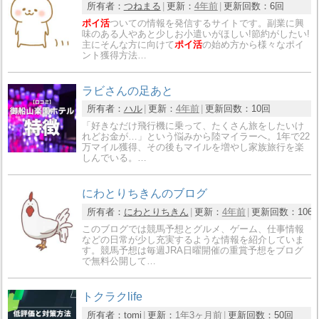
所有者：
つねまる
更新：
4年前
更新回数：
6回
ポイ活
ついての情報を発信するサイトです。副業に興
味のある人やあと少しお小遣いがほしい!節約がしたい!
主にそんな方に向けて
ポイ活
の始め方から様々なポイ
ント獲得方法…
ラビさんの足あと
所有者：
ハル
更新：
4年前
更新回数：
10回
「好きなだけ飛行機に乗って、たくさん旅をしたいけ
れどお金が…」という悩みから陸マイラーへ。1年で22
万マイル獲得、その後もマイルを増やし家族旅行を楽
しんでいる。…
にわとりちきんのブログ
所有者：
にわとりちきん
更新：
4年前
更新回数：
106
このブログでは競馬予想とグルメ、ゲーム、仕事情報
などの日常が少し充実するような情報を紹介していま
す。競馬予想は毎週JRA日曜開催の重賞予想をブログ
で無料公開して…
トクラクlife
所有者：
tomi
更新：
1年3ヶ月前
更新回数：
50回