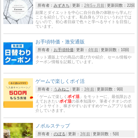
所有者：
みずきち
更新：
2年5ヶ月前
更新回数：
22回
副業とダイエットを中心に自分自身の体験から学んだ
ことを紹介しています。私自身もプロというわけでは
ないので、初心者目線で色々と学べるサイトを目指し
ています。
お手頃特価・激安通販
所有者：
お手頃特価
更新：
4年前
更新回数：
10回
ネット通販上での商品の選び方や紹介、セール情報や
クーポン情報を記載しています。
ゲームで楽しくポイ活
所有者：
うみねこ
更新：
3年前
更新回数：
9回
「ゲームで楽しく
ポイ活
」をモットーに、最低限おさ
えておきたい
ポイ活
の基本知識や、筆者イチオシのポ
イントサイト、稼ぎやすいおすすめゲームアプリを紹
介していきます。
ノボルステップ
所有者：
のぼる
更新：
3年前
更新回数：
5回