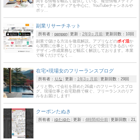
関する情報を幅広く提供している、複合情報メディア
です。記事メディアを中心に、YouTubeチャンネルや
ポッ…
副業リサーチネット
所有者：
penpen
更新：
2年9ヶ月前
更新回数：
10回
副業で儲ける方法を徹底解説。アプリなどの
ポイ活
か
ら実際に仕事としてココナラなどで受注できる占いや
デザイン作成業務など幅広く解説しております。本業
で稼ぐだけでなく…
在宅×現場女のフリーランスブログ
所有者：
りな
更新：
1年3ヶ月前
更新回数：
29回
ノリと勢いで会社を辞めた26歳♀のフリーランスブロ
グ。現場仕事と在宅勤務で稼ぐ、フリーランスのリア
ルをお届けします!
クーポンたぬき
所有者：
ゆたゆた
更新：
4時間40分前
更新回数：
21,