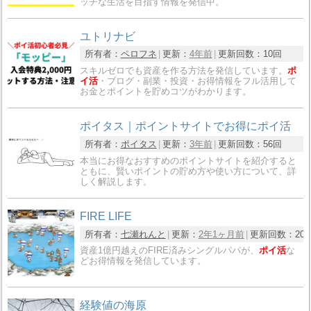
ッチな生活を目指す情報を発信中。
ユトリナビ
所有者：
ペロフネ
更新：
4年前
更新回数：
10回
スキルゼロでも資産を作る方法を発信しています。
ポ
イ活
・ブログ・副業・投資・お得情報をフル活用して
お金とポイントを貯めコツがわかります。
ポイタス｜ポイントサイトでお得にポイ活
所有者：
ポイタス
更新：
3年前
更新回数：
56回
本当にお得なおすすめのポイントサイトを紹介すると
ともに、賢いポイントの貯め方や使い方について、詳
しく解説します。
FIRE LIFE
所有者：
七瀬れんと
更新：
2年1ヶ月前
更新回数：
20
資産1億円越えのFIRE済みシングルパパが、
ポイ活
な
どお得情報を発信しています。
経験値の海原