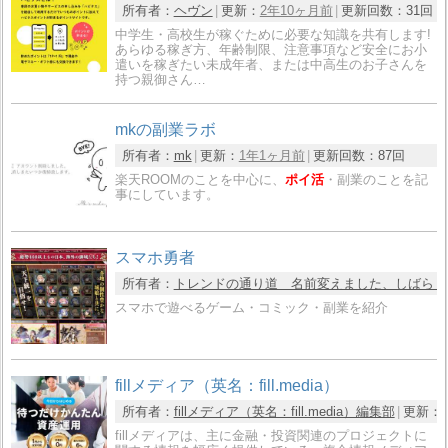
所有者：
ヘヴン
更新：
2年10ヶ月前
更新回数：
31回
中学生・高校生が稼ぐために必要な知識を共有します!
あらゆる稼ぎ方、年齢制限、注意事項など安全にお小
遣いを稼ぎたい未成年者、または中高生のお子さんを
持つ親御さん…
mkの副業ラボ
所有者：
mk
更新：
1年1ヶ月前
更新回数：
87回
楽天ROOMのことを中心に、
ポイ活
・副業のことを記
事にしています。
スマホ勇者
所有者：
トレンドの通り道 名前変えました、しばらく
スマホで遊べるゲーム・コミック・副業を紹介
fillメディア（英名：fill.media）
所有者：
fillメディア（英名：fill.media）編集部
更新：
fillメディアは、主に金融・投資関連のプロジェクトに