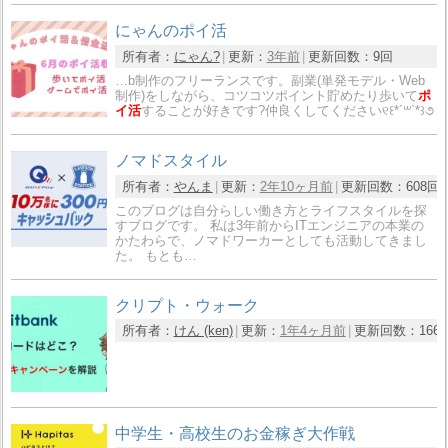
にゃんのポイ活
所有者：
にゃん?
更新：
3年前
更新回数：
9回
…b制作のフリーランスです。副業(単発モデル・Web
制作)をしながら、コツコツポイント貯めたり歩いて
ポ
イ活
することが好きです?仲良くしてください୧꒰*´꒳`*꒱૭
ノマドスタイル
所有者：
やんま
更新：
2年10ヶ月前
更新回数：
608回
このブログは自分らしい働き方とライフスタイルを探
すブログです。 私は3年前からITエンジニアの本業の
かたわらで、ノマドワーカーとしても活動してきまし
た。 もとも…
クリプト・ウォーク
所有者：
けん (ken)
更新：
1年4ヶ月前
更新回数：
166
中学生・高校生のお金稼ぎ大作戦