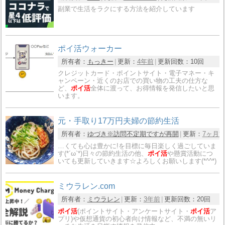
副業で生活をラクにする方法を紹介しています
ポイ活ウォーカー
所有者：
もっきー
更新：
4年前
更新回数：
10回
クレジットカード・ポイントサイト・電子マネー・キ
ャンペーン・近くのお店での買い物の工夫の仕方な
ど、
ポイ活
全体に渡って、お得情報を発信したいと思
います。
元・手取り17万円夫婦の節約生活
所有者：
ゆづき※訪問不定期ですが再開
更新：
7ヶ月
…くても心は豊かに!を目標に毎日楽しく過ごしていま
す(*´ω`*)日々の節約生活の他、
ポイ活
や懸賞活動につ
いても更新していきます☆よろしくお願いします(*^^*)
ミウラレン.com
所有者：
ミウラレン
更新：
3年前
更新回数：
20回
ポイ活
(ポイントサイト・アンケートサイト・
ポイ活
ア
プリ)や仮想通貨の初心者向け情報など、不満の無いリ