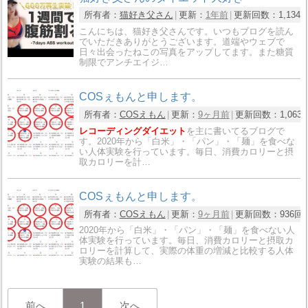
所有者：
猫好き父さん
更新：
1年前
更新回数：
1,134
こんにちは、猫好き父さんです。いつもブログを読ん
でいただきありがとうございます。道端やウェブで
日々出会ったねこの写真をアップしてます。また糖質
制限でアンチエイジ…
COSぇもんと申します。
所有者：
COSえもん
更新：
9ヶ月前
更新回数：
1,063
レコーディングダイエット
を主に書いてるブログで
す。2020年から「白米」・「パン」・「麺」を食べな
い人体実験を行っています。毎日、消費カロリーと摂
取カロリーを計…
COSぇもんと申します。
所有者：
COSえもん
更新：
9ヶ月前
更新回数：
936回
2020年から「白米」・「パン」・「麺」を食べない人
体実験を行っています。毎日、消費カロリーと摂取カ
ロリーを計算して、実際の体重の増減と比較する人体
実験の結果も…
前へ
1
次へ