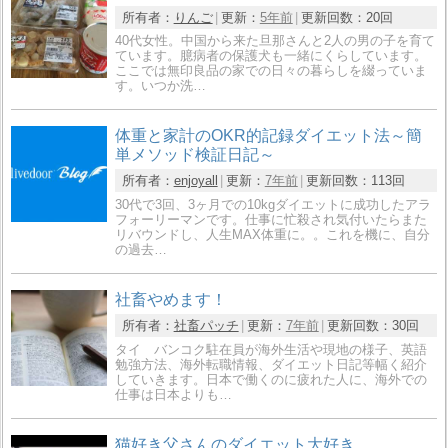
所有者：
りんご
更新：
5年前
更新回数：
20回
40代女性。中国から来た旦那さんと2人の男の子を育て
ています。臆病者の保護犬も一緒にくらしています。
ここでは無印良品の家での日々の暮らしを綴っていま
す。いつか洗…
体重と家計のOKR的記録ダイエット法～簡
単メソッド検証日記～
所有者：
enjoyall
更新：
7年前
更新回数：
113回
30代で3回、3ヶ月での10kgダイエットに成功したアラ
フォーリーマンです。仕事に忙殺され気付いたらまた
リバウンドし、人生MAX体重に。。これを機に、自分
の過去…
社畜やめます！
所有者：
社畜パッチ
更新：
7年前
更新回数：
30回
タイ バンコク駐在員が海外生活や現地の様子、英語
勉強方法、海外転職情報、ダイエット日記等幅く紹介
していきます。日本で働くのに疲れた人に、海外での
仕事は日本よりも…
猫好き父さんのダイエット大好き