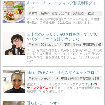
Accomplish!レコーディング糖質制限ダイエ
ット
所有者：
結美☆
更新：
10年前
更新回数：
22回
2016/05/04からの糖質制限ダイエットの記録。目標体
重45kg 目標達成後も2018/02までは続けます。
三十代のオッサンが90キロを超えてヤバい
のでダイエットをはじめました
所有者：
90キロおじさん
更新：
9年前
更新回数：
63回
30代から体重が増加し、気が付けば身長170センチなの
に、80キロが普通になってしまった。そして先日つい
に90キロの大台を突破してしまった。悲しきITおっさ
んが…
踊れ、踊るんだ！りえのダイエットブログ
所有者：
さかい りえ
更新：
9年前
更新回数：
5回
複業ダンサー、りえのダイエットブログです。
レコー
ディングダイエット
実施中。アラフォーが低糖質で体
脂肪率10%台を目指します。
暮らしにニーハオ！