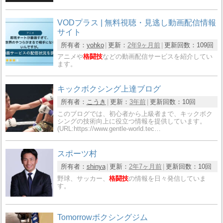
VODプラス | 無料視聴・見逃し動画配信情報
サイト
所有者：
yohko
更新：
2年9ヶ月前
更新回数：
109回
アニメや
格闘技
などの動画配信サービスを紹介してい
ます。
キックボクシング上達ブログ
所有者：
こうき
更新：
3年前
更新回数：
10回
このブログでは、初心者から上級者まで、キックボク
シングの技術向上に役立つ情報を提供しています。
(URL:https://www.gentle-world.tec…
スポーツ村
所有者：
shinya
更新：
2年7ヶ月前
更新回数：
10回
野球、サッカー、
格闘技
の情報を日々発信していま
す。
Tomorrowボクシングジム