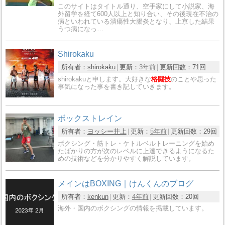
このサイトはタイトル通り、空手家にして小説家、海
外留学を経て600人以上と知り合い、その後現在不治の
病といわれている潰瘍性大腸炎となり、上京した結果
うつ病になっ…
Shirokaku
所有者：
shirokaku
更新：
3年前
更新回数：
71回
shirokakuと申します。大好きな
格闘技
のことや思った
事気になった事を書き記していきます。
ボックストレイン
所有者：
ヨッシー井上
更新：
5年前
更新回数：
29回
ボクシング・筋トレ・ケトルベルトレーニングを始め
たばかりの方が次のレベルに上達できるようになるた
めの技術などを分かりやすく解説しています。
メインはBOXING｜けんくんのブログ
所有者：
kenkun
更新：
4年前
更新回数：
20回
海外・国内のボクシングの情報を掲載しています。