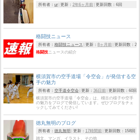
所有者：
ur
更新：
2年6ヶ月前
更新回数：
6回
格闘技ニュース
所有者：
格闘技ニュース
更新：
8ヶ月前
更新回数：
2
格闘技
ニュースの紹介
横須賀市の空手道場「令空会」が発信する空
手の魅力
所有者：
空手道令空会
更新：
36日前
更新回数：
60回
横須賀市の空手道場「令空会」は、稽古の様子や空手
の魅力をブログで発信しています。ぜひブログをチェ
ックしてみてください!
徳丸無明のブログ
所有者：
徳丸無明
更新：
17時間前
更新回数：
158回
雑文、マンガ、イラスト、その他