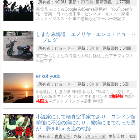
所有者：
NOBU
更新：
23日前
更新回数：
1,775回
家電凡人によるGoogle AdSense活用術・YouTuber情
報・音楽・日々の出来事・ビジネス・オススメ家電・
ネットビジネス・仕事の愚痴などスーパー雑記ブ…
しまなみ海道 エメリヤーエンコ・ヒョード
ー ブログ
所有者：
ヒョードー
更新：
5年前
更新回数：
54回
東京からしまなみ海道の大島に移住したアラフィフの
日記です。
enkohyodo
所有者：
ヒョードー
更新：
6年前
更新回数：
5回
#地域おこし協力隊 #田舎暮らし #島暮らし #移住 #し
まなみ海道 #サイクリング #ポタリング #
格闘技
#総合
格闘技
#グラップリング #柔術 #料理
小説家にして極真空手家であり、ロンドン留
学後に不治の病になり、鬱病にまでなった男
が、夢を叶える迄の軌跡
所有者：
青貴空羽
更新：
2年5ヶ月前
更新回数：
411回