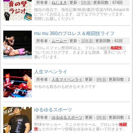
所有者：
ねじまき
更新：
5年前
更新回数：
674回
独自の視点で、海外記事/映画/書評/音楽/VR/Lifehack等
についてお伝えします。はてなブログでやってます。
気軽にお越しください!
mu mu 360のプロレス＆格闘技ライフ
所有者：
ムームー
更新：
10年前
更新回数：
61回
プロレスファン歴30年以上。プロレス&総合
格闘技
に
ついてのブログです。さまざまな団体、選手について
書いています。
人生マペンライ
所有者：
人生マイペンライ
更新：
9年前
更新回数：
1
やるのも観るのも好きなオタクです
ゆるゆるスポーツ
所有者：
ゆるゆるスポーツ
更新：
8年前
更新回数：
1,
野球やサッカー、テニスやスケール、プロレスや
格闘
技
などのスポーツ情報をゆるゆると書いて行きます。