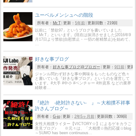
ユーベルメンシュへの階段
所有者：
Mr.T
更新：
5年前
更新回数：
219回
以前に「禁欲97」というブログを書いていました
「Mr.T」といいます。(現在は抹消させました)2016年9
月17日より禁欲(自慰禁止・一切の射精禁止)を始めて、
…
好きな事ブログ
所有者：
好きな事ブログ@ブロガー
更新：
9日前
更新
ジャンル問わず好きな事や興味をもったものなど色々
と書いている『好きな事ブログ』というのを運営して
います。#大手 #中小 #ベンチャー #外資系 などの業界
経験者…
『絶許 ‐絶対許さない‐ 』～大相撲不祥事
許さんブログ～
所有者：
G-jo
更新：
2年5ヶ月前
更新回数：
309回
女性大相撲ライター【VICTORY☆】によるゲキカラご
意見ブログ♪ ※元々は、「大相撲☆熱烈応援☆blog
～SUMO has been continuous…