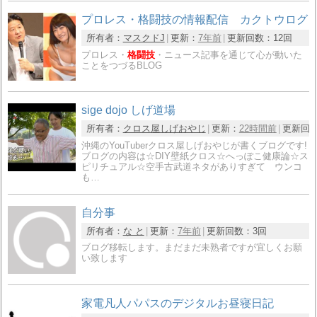
プロレス・格闘技の情報配信 カクトウログ
所有者：
マスクドJ
更新：
7年前
更新回数：
12回
プロレス・
格闘技
・ニュース記事を通じて心が動いた
ことをつづるBLOG
sige dojo しげ道場
所有者：
クロス屋しげおやじ
更新：
22時間前
更新回
沖縄のYouTuberクロス屋しげおやじが書くブログです!
ブログの内容は☆DIY壁紙クロス☆へっぽこ健康論☆ス
ピリチュアル☆空手古武道ネタがありすぎて ウンコ
も…
自分事
所有者：
な と
更新：
7年前
更新回数：
3回
ブログ移転します。まだまだ未熟者ですが宜しくお願
い致します
家電凡人パパスのデジタルお昼寝日記