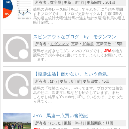
所有者：
数字屋
更新：
8年前
更新回数：
201回
競馬の過去レース統計を出してそれを元に予想を展開
するブログです。【ブログ更新サイクル】月曜:3着内
馬の過去統計火曜:連対馬の過去統計水曜:勝利馬の過去
統計金曜:…
スピンアウトなブログ by モダンマン
所有者：
モダンマン
更新：
10年前
更新回数：
15回
競馬が大好きなモダンマンのブログです。
JRA
や地方
競馬の予想を中心に書いてます。よろしくお願いいた
します。
【複勝生活】働かない、という勇気。
所有者：
ぽう
更新：
8年前
更新回数：
45回
競馬の「複勝ころがし」やってます。ブログでは勝負
馬の他に、次走注目馬などを紹介しています。また、
ころがし結果をYoutubeにUPしているので、よかった
ら見てく…
JRA 馬連一点買い奮戦記
所有者：
にった
更新：
9年前
更新回数：
11回