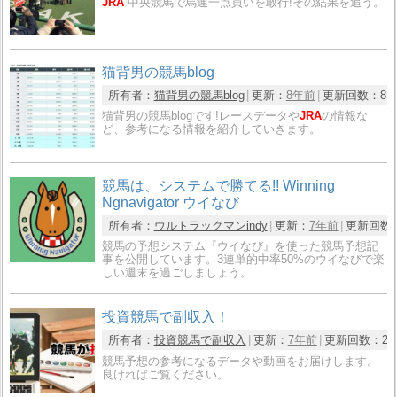
JRA
中央競馬で馬連一点買いを敢行!その結果を追う。
猫背男の競馬blog
所有者：
猫背男の競馬blog
更新：
8年前
更新回数：
8
猫背男の競馬blogです!レースデータや
JRA
の情報な
ど、参考になる情報を紹介していきます。
競馬は、システムで勝てる!! Winning
Ngnavigator ウイなび
所有者：
ウルトラックマンindy
更新：
7年前
更新回数
競馬の予想システム『ウイなび』を使った競馬予想記
事を公開しています。3連単的中率50%のウイなびで楽
しい週末を過ごしましょう。
投資競馬で副収入！
所有者：
投資競馬で副収入
更新：
7年前
更新回数：
22
競馬予想の参考になるデータや動画をお届けします。
良ければご覧ください。