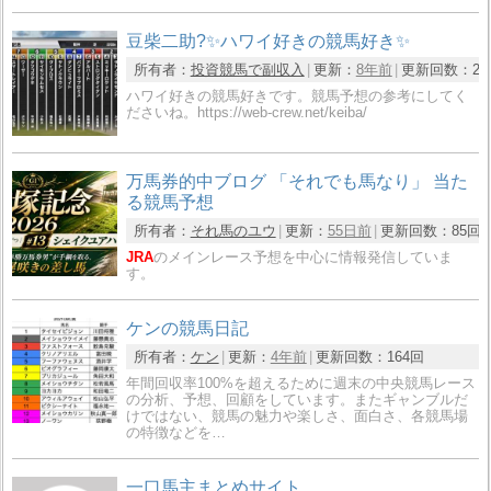
豆柴二助?✨ハワイ好きの競馬好き✨
所有者：
投資競馬で副収入
更新：
8年前
更新回数：
2
ハワイ好きの競馬好きです。競馬予想の参考にしてく
ださいね。https://web-crew.net/keiba/
万馬券的中ブログ 「それでも馬なり」 当た
る競馬予想
所有者：
それ馬のユウ
更新：
55日前
更新回数：
85回
JRA
のメインレース予想を中心に情報発信していま
す。
ケンの競馬日記
所有者：
ケン
更新：
4年前
更新回数：
164回
年間回収率100%を超えるために週末の中央競馬レース
の分析、予想、回顧をしています。またギャンブルだ
けではない、競馬の魅力や楽しさ、面白さ、各競馬場
の特徴などを…
一口馬主まとめサイト