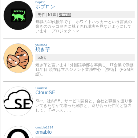
hoplon
ホプロン
男性
51歳
東京都
無職の40代後半です…ホワイトハッカーという言葉の
響きのカッコ良さに魅了され現実を見ないようにして
います…プロジェクトマ…
yakimo3
焼き芋
50代
焼き芋と言います! 外国語学部を卒業し、IT企業で勤務
11年目 現在はマネジメント業務中心 【技術】 (PGM言
語)…
CloudSE
CloudSE
SIer、社内SE、サービス開発と、会社と職種を渡り歩
いてきたなかで培った経験と、巡り合った仲間と協力
して、ITやシステ…
omablo1234
omablo