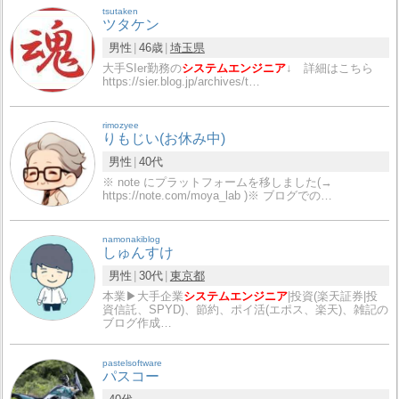
tsutaken
ツタケン
男性
46歳
埼玉県
大手SIer勤務の
システムエンジニア
↓ 詳細はこちら
https://sier.blog.jp/archives/t…
rimozyee
りもじい(お休み中)
男性
40代
※ note にプラットフォームを移しました(→
https://note.com/moya_lab )※ ブログでの…
namonakiblog
しゅんすけ
男性
30代
東京都
本業▶︎大手企業
システムエンジニア
|投資(楽天証券|投
資信託、SPYD)、節約、ポイ活(エポス、楽天)、雑記の
ブログ作成…
pastelsoftware
パスコー