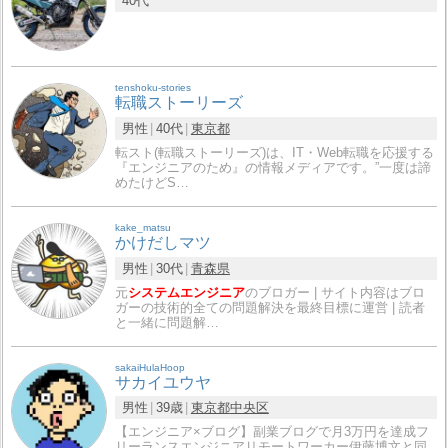
40代
tenshoku-stories
転職ストーリーズ
男性
40代
東京都
転スト(転職ストーリーズ)は、IT・Web転職を応援する
『エンジニアのため』の情報メディアです。”一度は諦
めたけどS…
kake_matsu
かけだしマツ
男性
30代
青森県
元
システムエンジニア
のブロガー | サイト内容はブロ
ガーの技術的全ての問題解決を最終目標に運営 | 読者
と一緒に問題解…
sakaiHulaHoop
サカイユウヤ
男性
39歳
東京都
中央区
【エンジニア×ブログ】副業ブログで月3万円を達成フ
リーランスエンジニアリモートワーカー伊藤博文と同