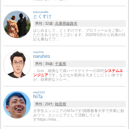
tokunaralife
とくすけ
男性
32歳
兵庫県
姫路市
はじめまして、とくすけです。プロフィールをご覧い
ただきありがとうございます。2020年5月から自身の日
記も兼ねてブ…
naruhiro
naruhiro
男性
39歳
千葉県
…1cm、細身なで肩ハードゲイナーの30代
システムエ
ンジニア
です。なかなか筋肉を大きくしにくい体です
が、効果的なトレー…
nita2310
NiTa
男性
20代
秋田県
大学生エンジニアのNiTaです!国際教養大学で学業に励
みつつ、エンジニアとして活動していま
す!https://nita…