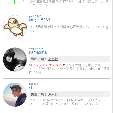
話や開業の話を書きます!2021年5月に開業しました!サ
ーバーサイド…
yuuki5963
ゆうき5963
社内SE歴20年以上の経験からIT全般についてつぶやき
ます
kmgt-system
kamagata
男性
50代
東京都
鎌形
システムエンジニア
リングの鎌形と申します。SE
として22年 業務システム開発に従事し、kintone開発専
門で活動…
sho823
sho
男性
20代
東京都
エンジニア5年目の社畜。日常やAWS、プログラミン
グ、アニメ等のことについて発信していきます。