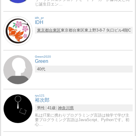
じ誕生日エン…
idh_pr
IDH
東京都
台東区
東京都台東区東上野3-8-7 矢口ビル4階C
Green2020
Green
40代
ryu121
裕次郎
男性
41歳
神奈川県
私はIT業に携わりプログラミング言語は独学で学び主
要プログラミング言語はJavaScript、Pythonです。初
心…