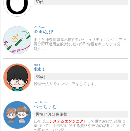
50代
it246net
it246なび
まさと神奈川県厚木市在住/セキュリティエンジニア得
意分野IT運用全般(特に社内SE,情報セキュリティ分
野)IT…
ribbit
ribbit
33歳
税理士法人でエンジニアをしてます。
pexchomu
ぺっちょむ
男性
40代
東京都
15年以上
システムエンジニア
として働き続けた経験に
基づいて、 IT技術に関する資格や技術の活用について
の紹介と、パパ歴…