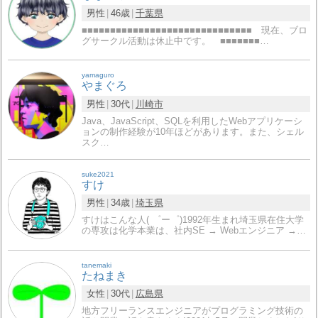
男性
46歳
千葉県
■■■■■■■■■■■■■■■■■■■■■■■■■■■■■■ 現在、ブロ
グサークル活動は休止中です。 ■■■■■■■…
yamaguro
やまぐろ
男性
30代
川崎市
Java、JavaScript、SQLを利用したWebアプリケーシ
ョンの制作経験が10年ほどがあります。また、シェル
スク…
suke2021
すけ
男性
34歳
埼玉県
すけはこんな人( ゜ー゜)1992年生まれ埼玉県在住大学
の専攻は化学本業は、社内SE → Webエンジニア →…
tanemaki
たねまき
女性
30代
広島県
地方フリーランスエンジニアがプログラミング技術の