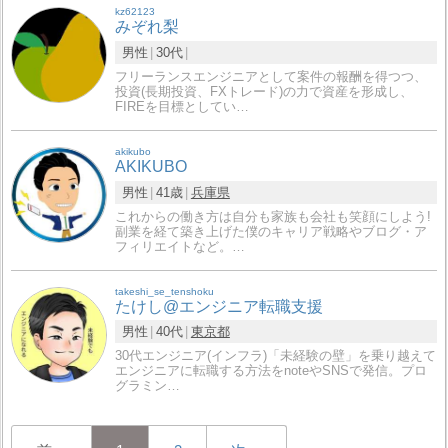
kz62123
みぞれ梨
男性
30代
フリーランスエンジニアとして案件の報酬を得つつ、
投資(長期投資、FXトレード)の力で資産を形成し、
FIREを目標としてい…
akikubo
AKIKUBO
男性
41歳
兵庫県
これからの働き方は自分も家族も会社も笑顔にしよう!
副業を経て築き上げた僕のキャリア戦略やブログ・ア
フィリエイトなど。…
takeshi_se_tenshoku
たけし@エンジニア転職支援
男性
40代
東京都
30代エンジニア(インフラ)「未経験の壁」を乗り越えて
エンジニアに転職する方法をnoteやSNSで発信。プロ
グラミン…