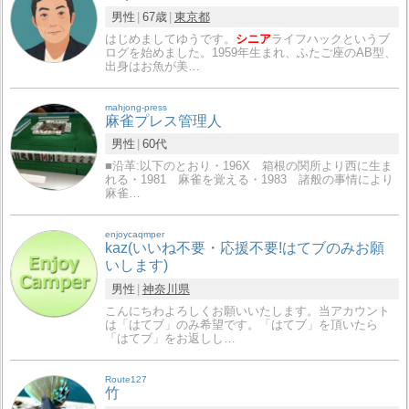
男性
67歳
東京都
はじめましてゆうです。
シニア
ライフハックというブ
ログを始めました。1959年生まれ、ふたご座のAB型、
出身はお魚が美…
mahjong-press
麻雀プレス管理人
男性
60代
■沿革:以下のとおり・196X 箱根の関所より西に生ま
れる・1981 麻雀を覚える・1983 諸般の事情により
麻雀…
enjoycaqmper
kaz(いいね不要・応援不要!はてブのみお願
いします)
男性
神奈川県
こんにちわよろしくお願いいたします。当アカウント
は「はてブ」のみ希望です。「はてブ」を頂いたら
「はてブ」をお返しし…
Route127
竹