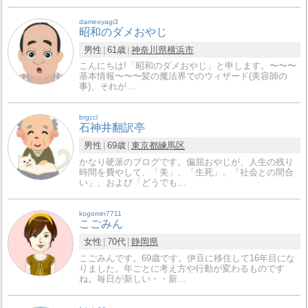
dameoyagi3
昭和のダメおやじ
男性
61歳
神奈川県
横浜市
こんにちは!「昭和のダメおやじ」と申します。〜〜〜
基本情報〜〜〜髪の魔法界でのウィザード(美容師の
事)、それが…
brgccl
石神井翻訳亭
男性
69歳
東京都
練馬区
かなり硬派のブログです。偏屈おやじが、人生の残り
時間を費やして、「美」、「生死」、「社会との間合
い」、および「どうでも…
kogomin7711
こごみん
女性
70代
静岡県
こごみんです。69歳です。伊豆に移住して16年目にな
りました。年ごとに考え方や行動が変わるものです
ね。毎日が新しい・・新…