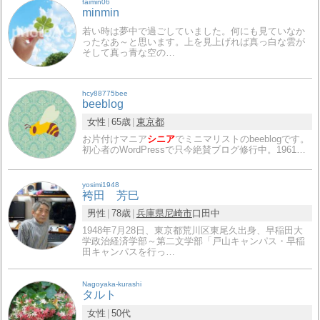
faimin06
minmin
若い時は夢中で過ごしていました。何にも見ていなか
ったなあ～と思います。上を見上げれば真っ白な雲が
そして真っ青な空の…
hcy88775bee
beeblog
女性
65歳
東京都
お片付けマニア
シニア
でミニマリストのbeeblogです。
初心者のWordPressで只今絶賛ブログ修行中。1961…
yosimi1948
袴田 芳巳
男性
78歳
兵庫県
尼崎市
口田中
1948年7月28日、東京都荒川区東尾久出身、早稲田大
学政治経済学部～第二文学部「戸山キャンパス・早稲
田キャンパスを行っ…
Nagoyaka-kurashi
タルト
女性
50代