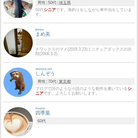
男性
50代
埼玉県
50代
シニア
です。海釣りをしながら車中泊をしていま
す。
jiroinu
まめ美
チワックスのマメ(2019.3.23)ミニチュアダックスの次
郎(2006.3.2)
shinzoo.net
しんぞう
男性
70代
東京都
ブログで詩のような小説のような創作を書いている
シ
ニア
です。よろしくお願いします。
hosino
四季葉
60代