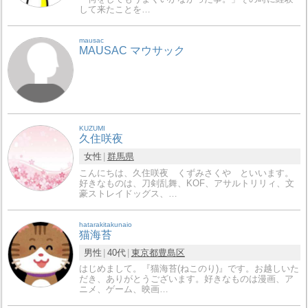
して来たことを…
mausac
MAUSAC マウサック
KUZUMI
久住咲夜
女性
群馬県
こんにちは、久住咲夜 くずみさくや といいます。
好きなものは、刀剣乱舞、KOF、アサルトリリィ、文
豪ストレイドッグス、…
hatarakitakunaio
猫海苔
男性
40代
東京都
豊島区
はじめまして。『猫海苔(ねこのり)』です。お越しいた
だき、ありがとうございます。好きなものは漫画、ア
ニメ、ゲーム、映画…