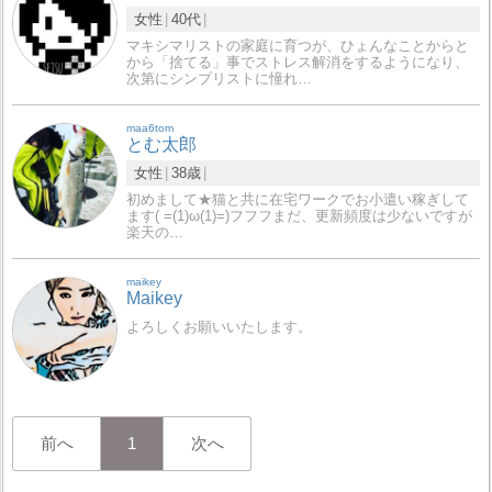
女性
40代
マキシマリストの家庭に育つが、ひょんなことからと
から「捨てる」事でストレス解消をするようになり、
次第にシンプリストに憧れ…
maa6tom
とむ太郎
女性
38歳
初めまして★猫と共に在宅ワークでお小遣い稼ぎして
ます( =(1)ω(1)=)フフフまだ、更新頻度は少ないですが
楽天の…
maikey
Maikey
よろしくお願いいたします。
前へ
1
次へ