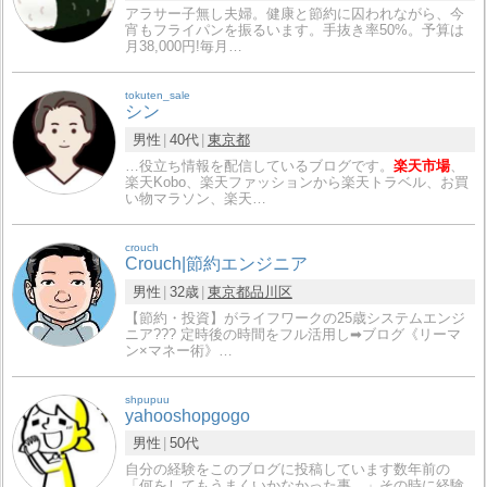
アラサー子無し夫婦。健康と節約に囚われながら、今
宵もフライパンを振るいます。手抜き率50%。予算は
月38,000円!毎月…
tokuten_sale
シン
男性
40代
東京都
…役立ち情報を配信しているブログです。
楽天市場
、
楽天Kobo、楽天ファッションから楽天トラベル、お買
い物マラソン、楽天…
crouch
Crouch|節約エンジニア
男性
32歳
東京都
品川区
【節約・投資】がライフワークの25歳システムエンジ
ニア??‍? 定時後の時間をフル活用し➡︎ブログ《リーマ
ン×マネー術》…
shpupuu
yahooshopgogo
男性
50代
自分の経験をこのブログに投稿しています数年前の
「何をしてもうまくいかなかった事。」その時に経験