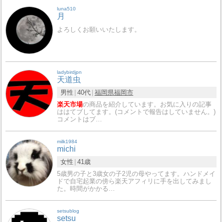
luna510
月
よろしくお願いいたします。
ladybirdjpn
天道虫
男性
40代
福岡県
福岡市
楽天市場
の商品を紹介しています。お気に入りの記事
ははてブしてます。(コメントで報告はしていません。)
コメントはブ…
milk1984
michi
女性
41歳
5歳男の子と3歳女の子2児の母やってます。ハンドメイ
ドで自宅起業の傍ら楽天アフィリに手を出してみまし
た。時間がかかる…
setsublog
setsu