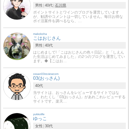
男性
40代
石川県
ポイントサイトとワインのブログを運営しています
が、勧誘やコメントは一切していません。毎日お得な
ポイ活案件を調べるなら、…
makokoha
こはおじさん
男性
40代
はじめまして!「こはおじさんの色々日記」と「しえん
た生活はじめてみました」の2つのブログを運営してい
ます。◆【こはお…
ossan03reviewcom
03(おっさん)
40代
当サイトは、おっさんをレビューするサイトではな
く、わたくし「03(おっさん)」があれこれレビューする
サイトです。楽天…
yukkolife
ゆっこ
女性
30代