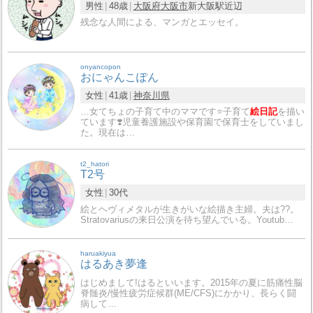
男性
48歳
大阪府
大阪市
新大阪駅近辺
残念な人間による、マンガとエッセイ。
onyancopon
おにゃんこぽん
女性
41歳
神奈川県
…女てちょの子育て中のママです⭐️子育て
絵日記
を描い
ています❣️児童養護施設や保育園で保育士をしていまし
た。現在は…
t2_hatori
T2号
女性
30代
絵とヘヴィメタルが生きがいな絵描き主婦。夫は??。
Stratovariusの来日公演を待ち望んでいる。Youtub…
haruakiyua
はるあき夢逢
はじめまして!はるといいます。2015年の夏に筋痛性脳
脊髄炎/慢性疲労症候群(ME/CFS)にかかり、長らく闘
病して…