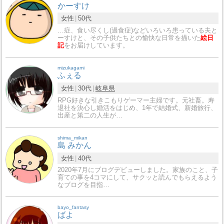
かーすけ
女性
50代
…症、食い尽くし(過食症)などいろいろ患っている夫と
ーすけと、その子供たちとの愉快な日常を描いた
絵日
記
をお届けしています。
mizukagami
ふぇる
女性
30代
岐阜県
RPG好きな引きこもりゲーマー主婦です。元社畜。寿
退社を決心し婚活をはじめ、1年で結婚式、新婚旅行、
出産と第二の人生が…
shima_mikan
島 みかん
女性
40代
2020年7月にブログデビューしました。家族のこと、子
育ての事を4コマにして、サクッと読んでもらえるよう
なブログを目指…
bayo_fantasy
ばよ