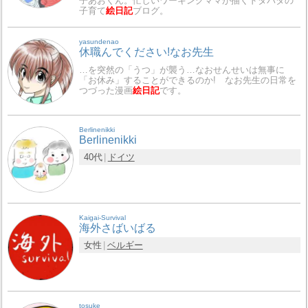
子あおくん。忙しいワーキングママが描くドタバタの
子育て
絵日記
ブログ。
yasundenao
休職んでください!なお先生
…を突然の「うつ」が襲う…なおせんせいは無事に
「お休み」することができるのか! なお先生の日常を
つづった漫画
絵日記
です。
Berlinenikki
Berlinenikki
40代
ドイツ
Kaigai-Survival
海外さばいばる
女性
ベルギー
tosuke