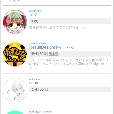
melun16w
エマ
30代
暇を持て余し過ぎてブログ作りました。
yuzuhinachanCo
ResultDesignゆぅしゃん
男性
39歳
熊本県
プロフィール閲覧ありがとうございます。熊本県在住
のゆずちゃんとひなちゃんのパパResult Design ゆぅし
ゃ…
nslookup
suou
女性
30代
bubunyan_japolish