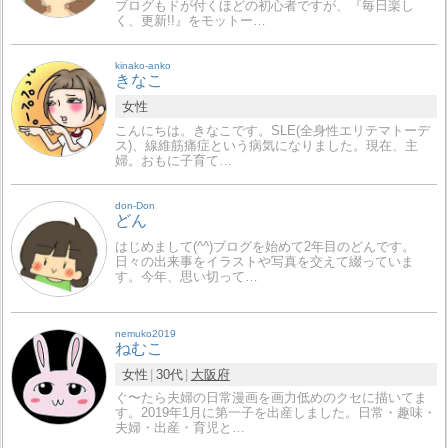
ブログもドが付くほどの初心者ですが、『毎日楽し
く、更新!!』をモットー…
kinako-anko
きなこ
女性
こんにちは。きなこです。SLE(全身性エリテマトーデ
ス)、線維筋痛症という病気になりました。現在、主
婦。おもに子育て…
don-Don
どん
はじめまして(^^)ブログを始めて2年目のどんです。
日々の出来事をイラストや写真を交えて綴っていま
す。今年、思い切って…
nemuko2019
ねむこ
女性
30代
大阪府
ぐ〜たら夫婦の日常漫画を画力低めのクセに描いてま
す。2019年1月に第一子を出産しました。日常・趣味・
夫婦・出産・育児と…