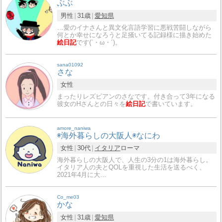
ぶぶ
男性
31歳
愛知県
…愛のイナさんと異文化言語学習に悪戦苦闘しながら
何とか幸せになろうと足掻いてる記録様に描き始めた
絵日記
です(`・ω・´)。
sana01092
さな
女性
まったりレズビアンのさなです。付き合って3年になる
彼女のHさんとの日々を
絵日記
で書いています。
amore_naniwa
◉海外暮らしの大阪人◉なにわ
女性
30代
イタリア
ローマ
海外暮らしの大阪人で、人生の3分の1は海外暮らし。
イタリア人の夫とQOLを重視した生活を送るべく、
2021年4月に大…
Co_me03
かな
女性
31歳
愛知県