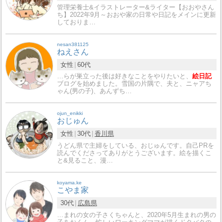
管理栄養士&イラストレーター&ライター【おおやさん
ち】2022年9月～おおや家の日常や日記をメインに更新
しておりま…
nesan381125
ねえさん
女性
60代
…らが巣立った後は好きなことをやりたいと、
絵日記
ブログを始めました。雪国の片隅で、夫と、ニャアち
ゃん(男の子)、あんずち…
ojun_enikki
おじゅん
女性
30代
香川県
うどん県で主婦をしている、おじゅんです。自己PRを
読んでくださってありがとうございます。絵を描くこ
と&見ること、漫…
koyama.ke
こやま家
30代
広島県
…まれの女の子さくちゃんと、2020年5月生まれの男の