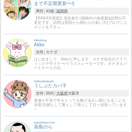
まで不定期更新ー!)
男性
43歳
福岡県
【R4年8月更新】現在多忙+闘病中の為更新&訪問が不
安定です。訪問は普段から関わりの多い方(ブログにコ
メントを下さっ…
Akkoblog
Akko
女性
カナダ
はじめまして。Akkoと申します。カナダ在住のグラフ
ィックデザイナー/イラストレーターです。カナダ人パ
ートナーとの日…
Usibutakabako
うしぶたカバ子
女性
50代
大阪府
大阪市
老後が不安で年をとっても稼げる占い師になることを
決意!主婦として妻として母として日々頑張っています
✨
takashima-nora
高島のら