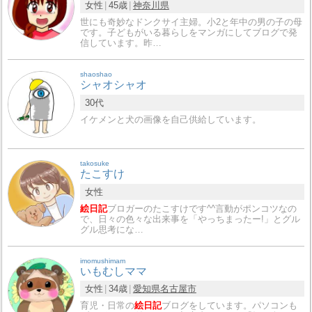
女性
45歳
神奈川県
世にも奇妙なドンクサイ主婦。小2と年中の男の子の母
です。子どもがいる暮らしをマンガにしてブログで発
信しています。昨…
shaoshao
シャオシャオ
30代
イケメンと犬の画像を自己供給しています。
takosuke
たこすけ
女性
絵日記
ブロガーのたこすけです^^言動がポンコツなの
で、日々の色々な出来事を「やっちまったー!」とグル
グル思考にな…
imomushimam
いもむしママ
女性
34歳
愛知県
名古屋市
育児・日常の
絵日記
ブログをしています。パソコンも