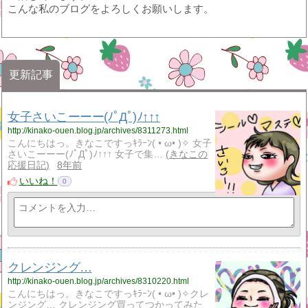
こんな私のブログをよろしくお願いします。
更新記事
女子さいこーーー(ﾉﾟДﾟ)ﾉ↑↑↑
http://kinako-ouen.blog.jp/archives/8311273.html
こんにちはっ。きなこですっｷﾗｰﾝ( • ω• )✧ 女子
さいこーーー(ﾉﾟДﾟ)ﾉ↑↑↑ 女子で集…
きなこの
応援日記
8年前
いいね！
0
クレンジング…
http://kinako-ouen.blog.jp/archives/8310220.html
こんにちはっ。きなこですっｷﾗｰﾝ( • ω• )✧クレ
ンジング… クレンジング買ってつかってみた