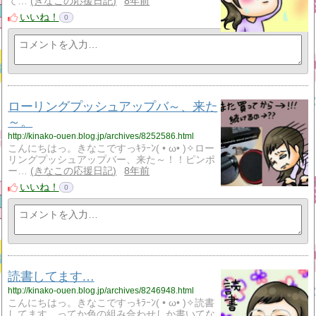
て…
きなこの応援日記
8年前
いいね！
0
ローリングプッシュアップバ～、来た
～。
http://kinako-ouen.blog.jp/archives/8252586.html
こんにちはっ。きなこですっｷﾗｰﾝ( • ω• )✧ロー
リングプッシュアップバー、来た～！！ピンポ
ー…
きなこの応援日記
8年前
いいね！
0
読書してます…
http://kinako-ouen.blog.jp/archives/8246948.html
こんにちはっ。きなこですっｷﾗｰﾝ( • ω• )✧読書
してます…ってか色の組み合わせしか書いてな