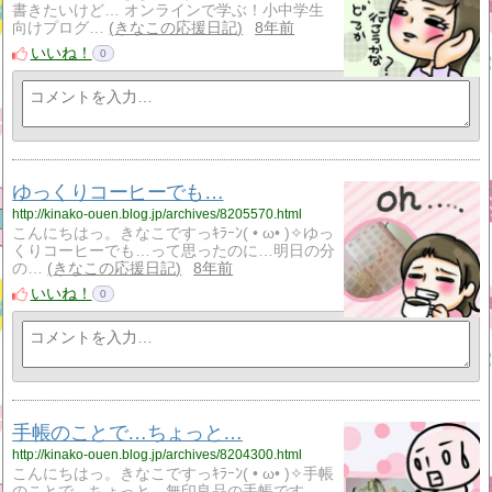
書きたいけど… オンラインで学ぶ！小中学生
向けプログ…
きなこの応援日記
8年前
いいね！
0
ゆっくりコーヒーでも…
http://kinako-ouen.blog.jp/archives/8205570.html
こんにちはっ。きなこですっｷﾗｰﾝ( • ω• )✧ゆっ
くりコーヒーでも…って思ったのに…明日の分
の…
きなこの応援日記
8年前
いいね！
0
手帳のことで…ちょっと…
http://kinako-ouen.blog.jp/archives/8204300.html
こんにちはっ。きなこですっｷﾗｰﾝ( • ω• )✧手帳
のことで…ちょっと…無印良品の手帳です