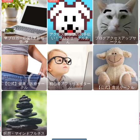
アクセスアップのお手伝
💙ブロガー応援&更新報
い！ブログサークルあ
ブログアクセスアップサ
告♪💙
ん…
ークル
【公式】健康・医療サー
初心者アフィリエイター
クル
♪♪
【公式】育児サークル
瞑想・マインドフルネス