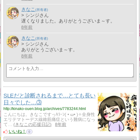
きなこ
> シンジさん
遅くなりました。ありがとうございま～す。
8年前
きなこ
> シンジさん
ありがとうございま～す。
8年前
SLEだと診断されるまで…とても長い
日々でした…③
http://kinako-ouen.blog.jp/archives/7783244.html
こんにちは。きなこですっｷﾗｰﾝ( • ω• )✧全身性
エリテマトーデス線維筋痛症という難病になっ
て…
きなこの応援日記
8年前
いいね！
0