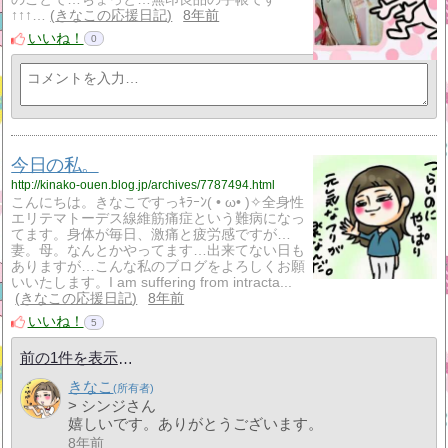
↑↑↑…
きなこの応援日記
8年前
いいね！
0
今日の私。
http://kinako-ouen.blog.jp/archives/7787494.html
こんにちは。きなこですっｷﾗｰﾝ( • ω• )✧全身性
エリテマトーデス線維筋痛症という難病になっ
てます。身体が毎日、激痛と疲労感ですが…
妻。母。なんとかやってます…出来てない日も
ありますが…こんな私のブログをよろしくお願
いいたします。I am suffering from intracta...
きなこの応援日記
8年前
いいね！
5
前の1件を表示
きなこ
> シンジさん
嬉しいです。ありがとうございます。
8年前