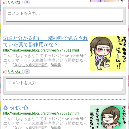
いいね！
0
SLEと分かる前に、精神科で処方され
ていた薬で副作用かな？！
http://kinako-ouen.blog.jp/archives/7747011.html
こんにちはっきなこですっｷﾗｰﾝ( • ω• )✧全身性
エリテマトーデス線維筋痛症という難病になっ
て…
きなこの応援日記
8年前
いいね！
0
春っぽい色。
http://kinako-ouen.blog.jp/archives/7736718.html
こんにちはっきなこですっｷﾗｰﾝ( • ω• )✧全身性
エリテマトーデス線維筋痛症という難病になっ
て…
きなこの応援日記
8年前