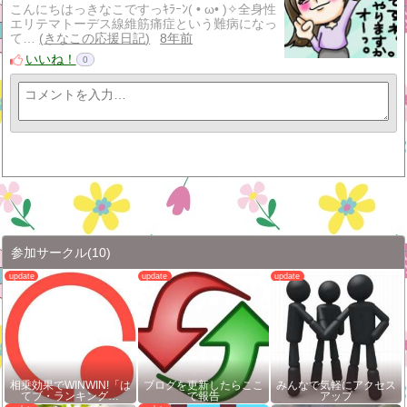
こんにちはっきなこですっｷﾗｰﾝ( • ω• )✧全身性
エリテマトーデス線維筋痛症という難病になっ
て…
きなこの応援日記
8年前
いいね！
0
参加サークル
(10)
相乗効果でWINWIN!「は
ブログを更新したらここ
みんなで気軽にアクセス
てブ・ランキング…
で報告
アップ