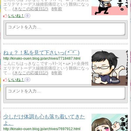
エリテマトーデス線維筋痛症という難病になっ
て…
きなこの応援日記
8年前
いいね！
0
ねぇ？！私を見て下さいっ( *¯³¯ )
http://kinako-ouen.blog.jp/archives/7718487.html
こんにちはっきなこですっｷﾗｰﾝ( • ω• )✧全身性
エリテマトーデス線維筋痛症という難病になっ
て…
きなこの応援日記
8年前
いいね！
0
少しだけ体調も心も落ち着いてきた
よ。
http://kinako-ouen.blog.jp/archives/7697912.html