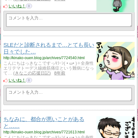
いいね！
0
SLEだと診断されるまで…とても長い
日々でした…
http://kinako-ouen.blog.jp/archives/7724540.html
こんにちはっきなこですっｷﾗｰﾝ( • ω• )✧全身性
エリテマトーデス線維筋痛症という難病になっ
て…
きなこの応援日記
8年前
いいね！
0
ちなみに、都合が悪いことがある
と……
http://kinako-ouen.blog.jp/archives/7721613.html
こんにちはっきなこですっｷﾗｰﾝ( • ω• )✧全身性