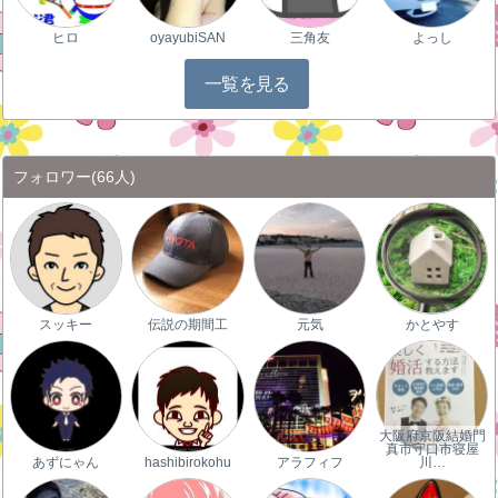
ヒロ
oyayubiSAN
三角友
よっし
一覧を見る
フォロワー
(66人)
スッキー
伝説の期間工
元気
かとやす
大阪府京阪結婚門
真市守口市寝屋
あずにゃん
hashibirokohu
アラフィフ
川…