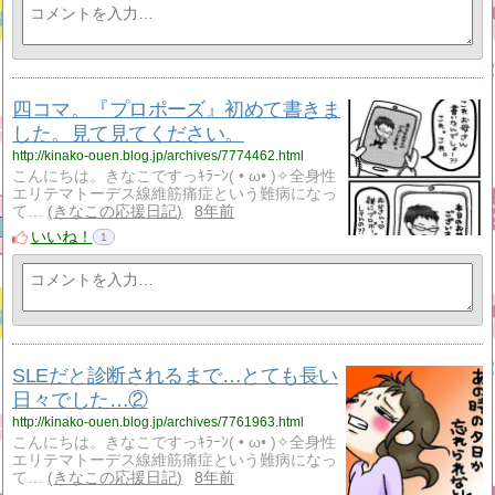
四コマ。『プロポーズ』初めて書きま
した。見て見てください。
http://kinako-ouen.blog.jp/archives/7774462.html
こんにちは。きなこですっｷﾗｰﾝ( • ω• )✧全身性
エリテマトーデス線維筋痛症という難病になっ
て…
きなこの応援日記
8年前
いいね！
1
SLEだと診断されるまで…とても長い
日々でした…②
http://kinako-ouen.blog.jp/archives/7761963.html
こんにちは。きなこですっｷﾗｰﾝ( • ω• )✧全身性
エリテマトーデス線維筋痛症という難病になっ
て…
きなこの応援日記
8年前