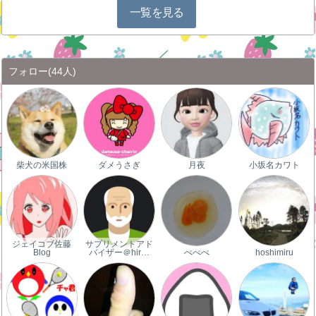
一覧を見る
フォロー
(44人)
柴犬の米国株
ダメうさぎ
月夜
小坂名カワト
ジェイコブ佐藤
サプリメントアド
Blog
バイザー＠hir…
ぺぺぺ
hoshimiru