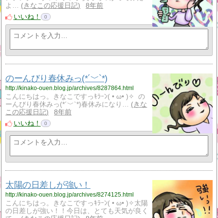
よ…
きなこの応援日記
8年前
いいね！
0
のーんびり春休みっ(*´﹀`*)
http://kinako-ouen.blog.jp/archives/8287864.html
こんにちはっ。きなこですっｷﾗｰﾝ( • ω• )✧ の
ーんびり春休みっ(*´﹀`*)春休みになり…
きな
この応援日記
8年前
いいね！
0
太陽の日差しが強い！
http://kinako-ouen.blog.jp/archives/8274125.html
こんにちはっ。きなこですっｷﾗｰﾝ( • ω• )✧太陽
の日差しが強い！！今日は、とても天気が良く