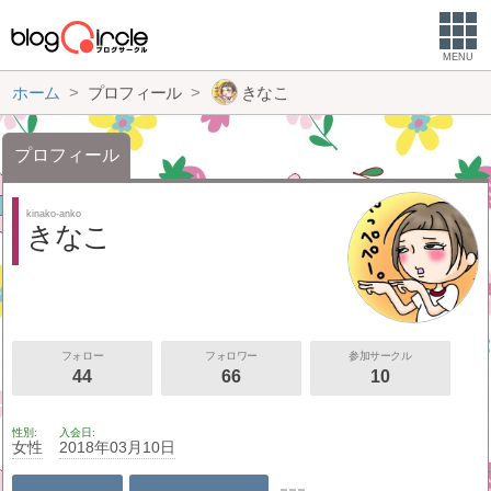
MENU
ホーム
プロフィール
きなこ
プロフィール
kinako-anko
きなこ
フォロー
フォロワー
参加サークル
44
66
10
性別
入会日
女性
2018年03月10日