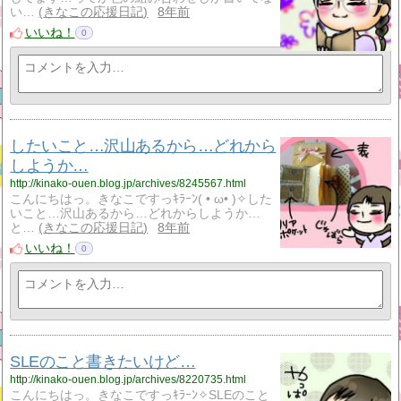
い…
きなこの応援日記
8年前
いいね！
0
したいこと…沢山あるから…どれから
しようか…
http://kinako-ouen.blog.jp/archives/8245567.html
こんにちはっ。きなこですっｷﾗｰﾝ( • ω• )✧した
いこと…沢山あるから…どれからしようか…
と…
きなこの応援日記
8年前
いいね！
0
SLEのこと書きたいけど…
http://kinako-ouen.blog.jp/archives/8220735.html
こんにちはっ。きなこですっｷﾗｰﾝ✧SLEのこと