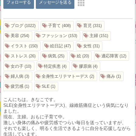
フォローする
メッセージを送る
ブログ
子育て
育児
1022
408
331
美容
ファッション
主婦
254
153
151
イラスト
絵日記
女性
150
47
31
ストレス
病気
絵
適応障害
26
25
20
12
女の子
特定疾患
膠原病
10
4
4
婦人病
全身性エリテマトーデス
痛み
3
2
1
疲労感
SLE
1
1
こんにちは。きなこです。
SLE(全身性エリテマトーデス)、線維筋痛症という病気になり
ました。
現在、主婦。おもに子育て中。
激しい身体の痛みや疲労感でつらい毎日を送っていますが、
それでも楽しく、明るく生活できるように自分を応援しながら
生活しています。