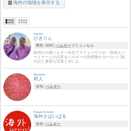
海外の地域を表示する
hiquirin
ひきりん
男性
50代
ベルギー
ブリュッセル
欧州の小国ベルギー在住アラフォーゲイが、現地人パ
ートナーとの日常をベルギーの街情報やヨーロッパ旅
行記と豊富な写真と共にお…
Murabito
村人
女性
ベルギー
Kaigai-Survival
海外さばいばる
女性
ベルギー