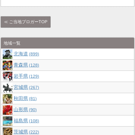
ご当地ブロガーTOP
地域一覧
北海道
899
青森県
128
岩手県
129
宮城県
267
秋田県
81
山形県
90
福島県
108
茨城県
222