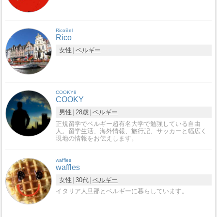
RicoBel
Rico
女性
ベルギー
COOKY8
COOKY
男性
28歳
ベルギー
正規留学でベルギー超有名大学で勉強している自由
人。留学生活、海外情報、旅行記、サッカーと幅広く
現地の情報をお伝えします。
waffles
waffles
女性
30代
ベルギー
イタリア人旦那とベルギーに暮らしています。