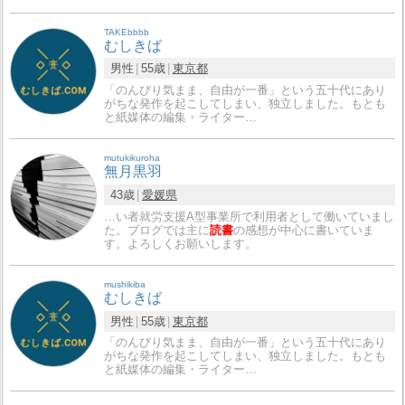
TAKEbbbb
むしきば
男性
55歳
東京都
「のんびり気まま、自由が一番」という五十代にあり
がちな発作を起こしてしまい、独立しました。もとも
と紙媒体の編集・ライター…
mutukikuroha
無月黒羽
43歳
愛媛県
…い者就労支援A型事業所で利用者として働いていまし
た。ブログでは主に
読書
の感想が中心に書いていま
す。よろしくお願いします。
mushikiba
むしきば
男性
55歳
東京都
「のんびり気まま、自由が一番」という五十代にあり
がちな発作を起こしてしまい、独立しました。もとも
と紙媒体の編集・ライター…