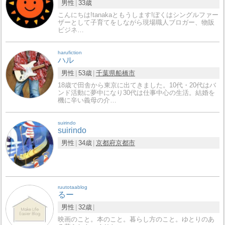
男性
33歳
こんにちは!tanakaともうします!ぼくはシングルファー
ザーとして子育てをしながら現場職人ブロガー、物販
ビジネ…
harufiction
ハル
男性
53歳
千葉県
船橋市
18歳で田舎から東京に出てきました。10代・20代はバ
ンド活動に夢中になり30代は仕事中心の生活。結婚を
機に辛い義母の介…
suirindo
suirindo
男性
34歳
京都府
京都市
ruutotaablog
るー
男性
32歳
映画のこと。本のこと。暮らし方のこと。ゆとりのあ