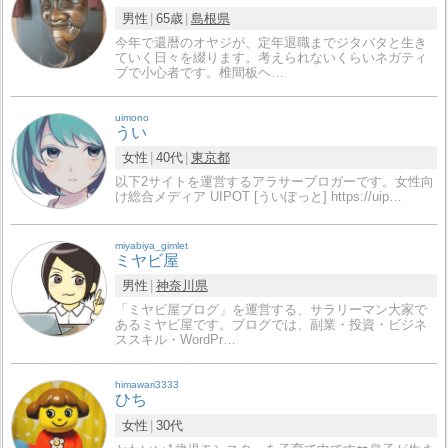
男性
65歳
島根県
今年で還暦のオヤジが、定年退職までジタバタと生き
ていく日々を綴ります。考えられないくらいネガティ
ブで小心者です。椎間板ヘ…
uimono
うい
女性
40代
東京都
以下2サイトを運営するアラサーブロガーです。女性向
け総合メディア UIPOT [ういぽっと] https://uip…
miyabiya_gimlet
ミヤビ屋
男性
神奈川県
「ミヤビ屋ブログ」を運営する、サラリーマン大家で
あるミヤビ屋です。ブログでは、副業・投資・ビジネ
ススキル・WordPr…
himawari3333
ひち
女性
30代