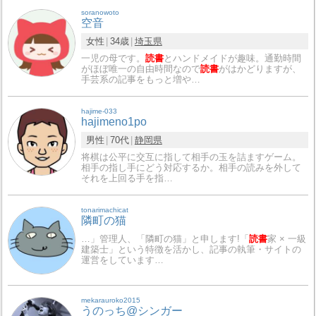
soranowoto
空音
女性
34歳
埼玉県
一児の母です。
読書
とハンドメイドが趣味。通勤時間
がほぼ唯一の自由時間なので
読書
がはかどりますが、
手芸系の記事をもっと増や…
hajime-033
hajimeno1po
男性
70代
静岡県
将棋は公平に交互に指して相手の玉を詰ますゲーム。
相手の指し手にどう対応するか。相手の読みを外して
それを上回る手を指…
tonarimachicat
隣町の猫
…」管理人、「隣町の猫」と申します!「
読書
家 × 一級
建築士」という特徴を活かし、記事の執筆・サイトの
運営をしています…
mekarauroko2015
うのっち@シンガー