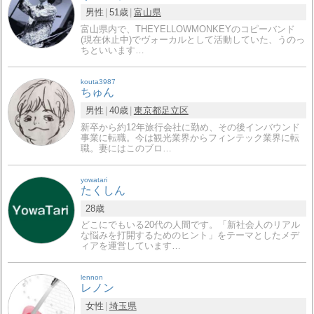
男性
51歳
富山県
富山県内で、THEYELLOWMONKEYのコピーバンド
(現在休止中)でヴォーカルとして活動していた、うのっ
ちといいます…
kouta3987
ちゅん
男性
40歳
東京都
足立区
新卒から約12年旅行会社に勤め、その後インバウンド
事業に転職。今は観光業界からフィンテック業界に転
職。妻にはこのブロ…
yowatari
たくしん
28歳
どこにでもいる20代の人間です。「新社会人のリアル
な悩みを打開するためのヒント」をテーマとしたメデ
ィアを運営しています…
lennon
レノン
女性
埼玉県