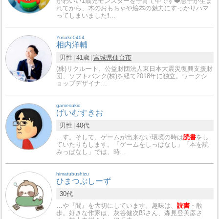
かわいい1歳児モンスターを子育て中です❤️息子が生ま
れてから、木のおもちゃや絵本の魅力にすっかりハマ
ってしまいました❗…
Yosuke0404
相内洋輔
男性
41歳
宮城県
仙台市
(株)リクルート、公益財団法人東日本大震災復興支援財
団、ソフトバンク(株)を経て2018年に独立。ワークシ
ョップデザイナ…
gamesukio
げいむすきお
男性
40代
…す。そして、ゲームが出来ない環境の時は
読書
をし
ていたりもします。「ゲームをしっぱなし」「本を読
みっぱなし」では、時…
himatubushizu
ひまつぶしーず
30代
…や『間』を大切にしています。趣味は、
読書
・散
歩。好きな作家は、灰谷健次郎さん、森見登美彦さ