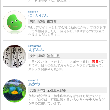
ん、村上春樹さん、伊坂幸…
nishiiken
にしいけん
男性
53歳
東京都
WEBデザイナーとして会社に勤めながら、ブログを使
って情報発信したり、自分がビジネスするのに役立て
たりする方法を日々…
esmin1012
えすみん
女性
49歳
神奈川県
…日バタバタ。さだまさし、スポーツ観戦、
読書
が好
きです。日々の生活で思ったことをブログに綴って、
ストレス発散やら気分転…
akane11
あかね
女性
62歳
京都府
京都市
京都の寺社巡り・御朱印集めをぼちぼち続けていま
す。ブログは、京都に関するいろいろや歴史人物など
を中心に書いています。