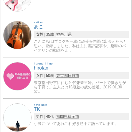
aki7vn
あこ
女性
35歳
神奈川県
こんにちは!ブログを一緒に頑張る仲間に出会えたらと
思い、登録しました。私は主に書評記事や、趣味のバ
イオリンの動画をU…
harenohi-hino
hirotan
女性
50歳
東京都
日野市
東京都日野市に住む40代兼業主婦。パートで働きなが
ら子育て。主人とは16歳差の歳の差婚。2019,01,30
皆…
novelnote
TK
男性
40代
福岡県
福岡市
小説についてあれこれ好き勝手に語っています。