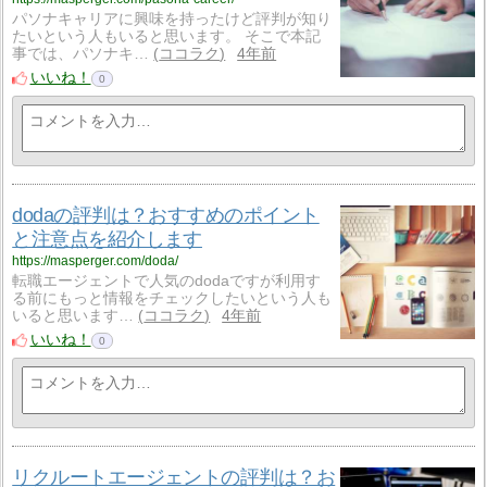
パソナキャリアに興味を持ったけど評判が知り
たいという人もいると思います。 そこで本記
事では、パソナキ…
ココラク
4年前
いいね！
0
dodaの評判は？おすすめのポイント
と注意点を紹介します
https://masperger.com/doda/
転職エージェントで人気のdodaですが利用す
る前にもっと情報をチェックしたいという人も
いると思います…
ココラク
4年前
いいね！
0
リクルートエージェントの評判は？お