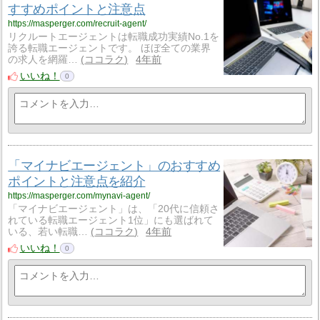
すすめポイントと注意点
https://masperger.com/recruit-agent/
リクルートエージェントは転職成功実績No.1を
誇る転職エージェントです。 ほぼ全ての業界
の求人を網羅…
ココラク
4年前
いいね！
0
「マイナビエージェント」のおすすめ
ポイントと注意点を紹介
https://masperger.com/mynavi-agent/
「マイナビエージェント」は、「20代に信頼さ
れている転職エージェント1位」にも選ばれて
いる、若い転職…
ココラク
4年前
いいね！
0