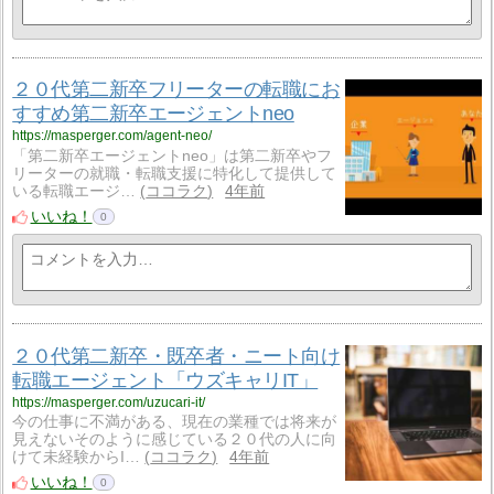
２０代第二新卒フリーターの転職にお
すすめ第二新卒エージェントneo
https://masperger.com/agent-neo/
「第二新卒エージェントneo」は第二新卒やフ
リーターの就職・転職支援に特化して提供して
いる転職エージ…
ココラク
4年前
いいね！
0
２０代第二新卒・既卒者・ニート向け
転職エージェント「ウズキャリIT」
https://masperger.com/uzucari-it/
今の仕事に不満がある、現在の業種では将来が
見えないそのように感じている２０代の人に向
けて未経験からI…
ココラク
4年前
いいね！
0