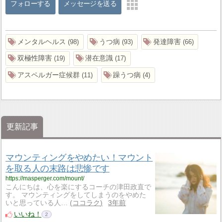
フォローする
メッセージを送る
メンタルヘルス
うつ病
発達障害
98
93
66
双極性障害
潜在意識
19
17
アスペルガー症候群
躁うつ病
11
4
更新記事
マウンティングをやめたい！マウント
を取る人の末路は悲惨です
https://masperger.com/mount/
こんにちは、心を楽にするコーチの津田政直で
す。 マウンティングをしてしまうのをやめた
いと思っている人…
ココラク
3年前
いいね！
2