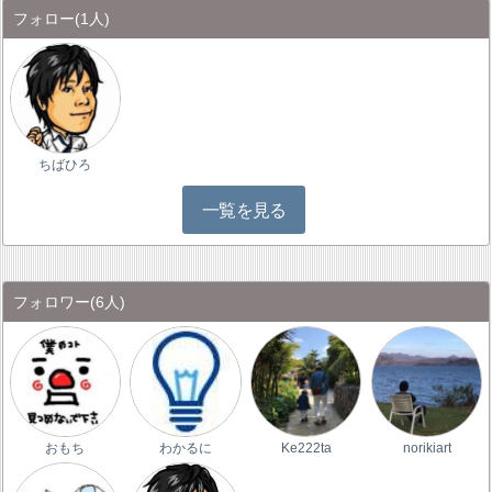
フォロー
(1人)
ちばひろ
一覧を見る
フォロワー
(6人)
おもち
わかるに
Ke222ta
norikiart