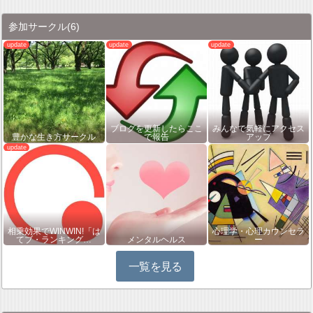
参加サークル
(6)
ブログを更新したらここ
みんなで気軽にアクセス
豊かな生き方サークル
で報告
アップ
相乗効果でWINWIN!「は
心理学・心理カウンセラ
てブ・ランキング…
メンタルヘルス
ー
一覧を見る