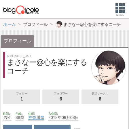
MENU
ホーム
プロフィール
まさなー@心を楽にするコーチ
プロフィール
ASPERGERS_GATE
まさなー@心を楽にする
コーチ
フォロー
フォロワー
参加サークル
1
6
6
性別
年齢
住所
入会日
男性
38歳
神奈川県
2018年06月08日