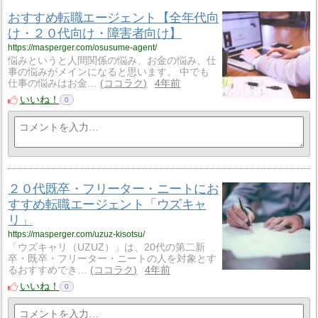
おすすめ転職エージェント【全年代向
け・２０代向け・障害者向け】
https://masperger.com/osusume-agent/
悩みというと人間関係の悩み、お金の悩み、仕
事の悩みがメインになると思います。 中でも
仕事の悩みはお金…
ココラク
4年前
いいね！
0
２０代既卒・フリーター・ニートにお
すすめ転職エージェント「ウズキャ
リ」
https://masperger.com/uzuz-kisotsu/
「ウズキャリ（UZUZ）」は、20代の第二新
卒・既卒・フリーター・ニートの人を対象とす
るおすすめでき…
ココラク
4年前
いいね！
0