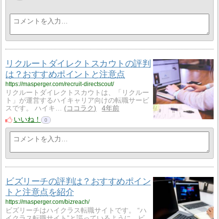
リクルートダイレクトスカウトの評判
は？おすすめポイントと注意点
https://masperger.com/recruit-directscout/
リクルートダイレクトスカウトは、「リクルー
ト」が運営するハイキャリア向けの転職サービ
スです。 ハイキ…
ココラク
4年前
いいね！
0
ビズリーチの評判は？おすすめポイン
トと注意点を紹介
https://masperger.com/bizreach/
ビズリーチはハイクラス転職サイトです。 “ハ
イクラス転職サイト”と謳っているように、ビ