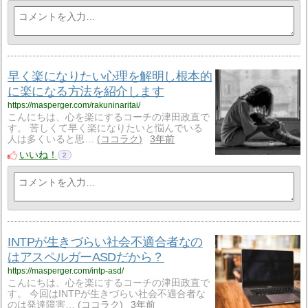
早く楽になりたい心理を解明し根本的
に楽になる方法を紹介します
https://masperger.com/rakuninaritai/
こんにちは、心を楽にするコーチの津田政直で
す。 苦しくて早く楽になりたいと悩んでいる
人は多くいると思…
ココラク
3年前
いいね！
2
INTPが生きづらい社会不適合者なの
はアスペルガーASDだから？
https://masperger.com/intp-asd/
こんにちは、心を楽にするコーチの津田政直で
す。 今回はINTPが生きづらい社会不適合者な
のは発達障害…
ココラク
3年前