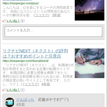
https://masperger.com/jiyuu/
こんにちは、心を楽にするコーチの津田政直で
す。 自由になりたいという心理状況のあなた
へその解決法を提…
ココラク
3年前
いいね！
0
リクナビNEXT（ネクスト）の評判
は？おすすめポイントと注意点
https://masperger.com/rikunabinext/
「リクナビNEXT（ネクスト）」は、転職者の8
割が利用すると言われる定番の転職サイトで
す。 転職活動に必要な情報を網羅できたり、
無料の自己分析診断を受けられるため、利用者
の満足度が高いサイトとして有名です。 ただ
し、リク […]
ココラク
4年前
いいね！
1
どんぱっち
応援ポチです(*'▽')
4年前