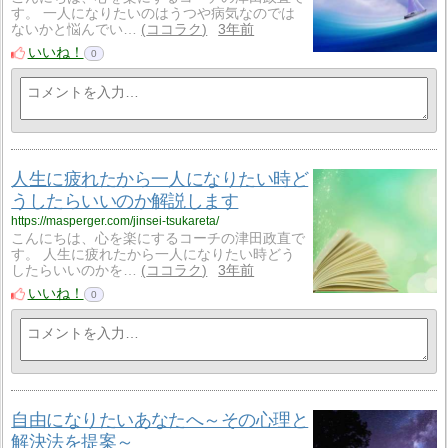
す。 一人になりたいのはうつや病気なのでは
ないかと悩んでい…
ココラク
3年前
いいね！
0
人生に疲れたから一人になりたい時ど
うしたらいいのか解説します
https://masperger.com/jinsei-tsukareta/
こんにちは、心を楽にするコーチの津田政直で
す。 人生に疲れたから一人になりたい時どう
したらいいのかを…
ココラク
3年前
いいね！
0
自由になりたいあなたへ～その心理と
解決法を提案～