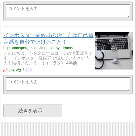
インポスター症候群の治し方は自己肯
定感を自分で上げること！
https://masperger.com/impostor-syndrome/
こんにちは、心を楽にするコーチの津田政直で
す。 インポスター症候群で悩んでいるという
人も結構いるよう…
ココラク
4年前
いいね！
0
続きを表示…