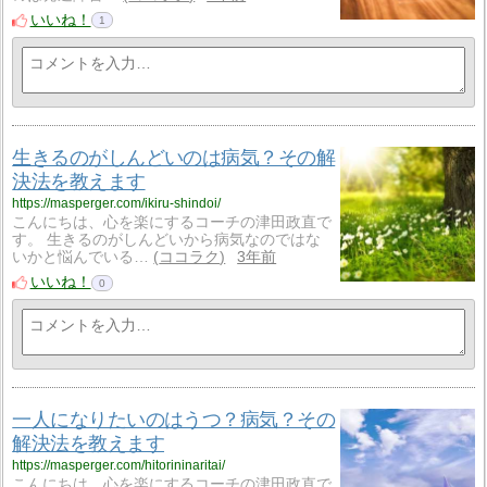
いいね！
1
生きるのがしんどいのは病気？その解
決法を教えます
https://masperger.com/ikiru-shindoi/
こんにちは、心を楽にするコーチの津田政直で
す。 生きるのがしんどいから病気なのではな
いかと悩んでいる…
ココラク
3年前
いいね！
0
一人になりたいのはうつ？病気？その
解決法を教えます
https://masperger.com/hitorininaritai/
こんにちは、心を楽にするコーチの津田政直で