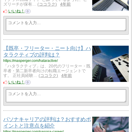
ズリーチが保有…
ココラク
4年前
いいね！
0
【既卒・フリーター・ニート向け】ハ
タラクティブの評判は？
https://masperger.com/hataractive/
「ハタラクティブ」は、20代のフリーター・既
卒者・第二新卒者向けの転職エージェントで
す。 正社員経験…
ココラク
4年前
いいね！
0
パソナキャリアの評判は？おすすめポ
イントと注意点を紹介
https://masperger.com/pasona-career/