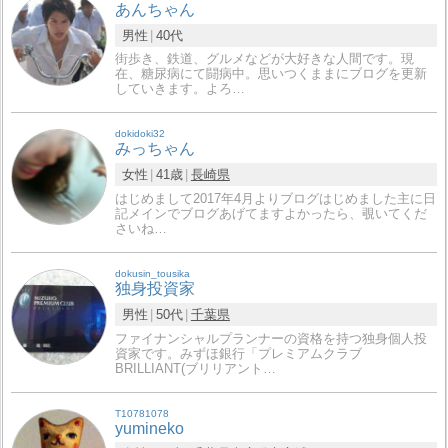
あんちゃん
男性
40代
街歩き、鉄道、グルメなどが大好きな人間です。現
在、糖尿病にて闘病中。思いつくままにブログを更新
していきます。よろ…
dokidoki32
みっちゃん
女性
41歳
長崎県
はじめまして2017年4月よりブログはじめました主に日
記メインでブログあげてますよかったら、覗いてくだ
さいね…
dokusin_tousika
独身投資家
男性
50代
千葉県
ファイナンシャルプランナーの資格を持つ独身個人投
資家です。みずほ銀行「プレミアムクラブ
BRILLIANT(ブリリアント…
T10781078
yumineko