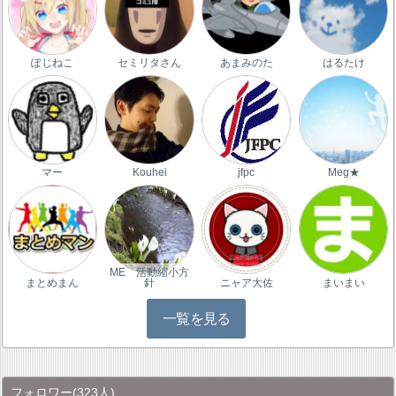
ぽじねこ
セミリタさん
あまみのた
はるたけ
マー
Kouhei
jfpc
Meg★
ME 活動縮小方
まとめまん
針
ニャア大佐
まいまい
一覧を見る
フォロワー
(323人)