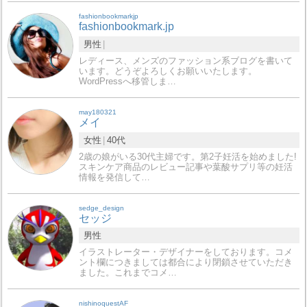
fashionbookmarkjp
fashionbookmark.jp
男性
レディース、メンズのファッション系ブログを書いて
います。どうぞよろしくお願いいたします。
WordPressへ移管しま…
may180321
メイ
女性
40代
2歳の娘がいる30代主婦です。第2子妊活を始めました!
スキンケア商品のレビュー記事や葉酸サプリ等の妊活
情報を発信して…
sedge_design
セッジ
男性
イラストレーター・デザイナーをしております。コメ
ント欄につきましては都合により閉鎖させていただき
ました。これまでコメ…
nishinoquestAF