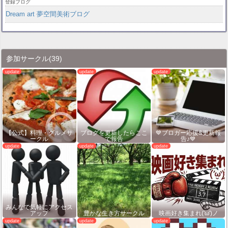
登録ブログ
Dream art 夢空間美術ブログ
参加サークル
(39)
【公式】料理・グルメサ
ブログを更新したらここ
💙ブロガー応援&更新報
ークル
で報告
告♪💙
みんなで気軽にアクセス
アップ
豊かな生き方サークル
映画好き集まれ('ω')ノ