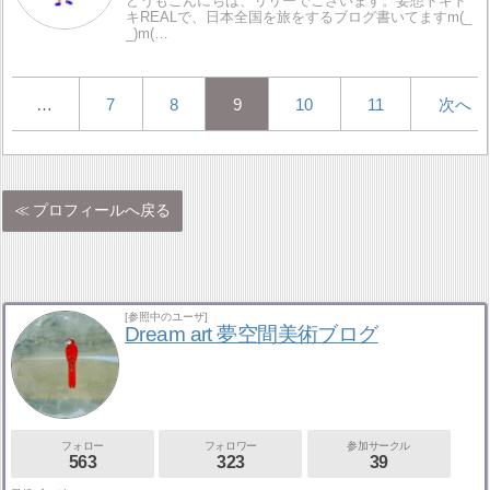
どうもこんにちは、リリーでございます。妄想トキド
キREALで、日本全国を旅をするブログ書いてますm(_
_)m(…
…
7
8
9
10
11
次へ
プロフィールへ戻る
[参照中のユーザ]
Dream art 夢空間美術ブログ
フォロー
フォロワー
参加サークル
563
323
39