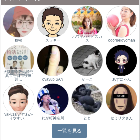
ハワイハイビスカ
biyo
スッキー
ス
odorueigyoman
大阪府京阪結婚門
真市守口市寝屋
川…
oyayubiSAN
かーこ
あずにゃん
yakuzaiyh@わか
りやすい…
わが町神奈川
とと
セミリタさん
一覧を見る