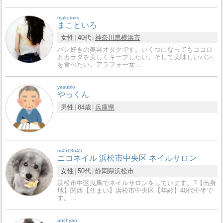
makotoiro
まこといろ
女性
40代
神奈川県
横浜市
パン好きの美容オタクです。いくつになってもココロ
とカラダを美しくキープしたい。そして美味しいパン
を食べたい。アラフォー女…
yasublo
やっくん
男性
84歳
兵庫県
m4513645
ニコネイル 浜松市中央区 ネイルサロン
女性
50代
静岡県
浜松市
浜松市中区曳馬でネイルサロンをしています。?【出身
地】関西【住まい】浜松市中央区【年齢】40代中半で
す。…
anchyan