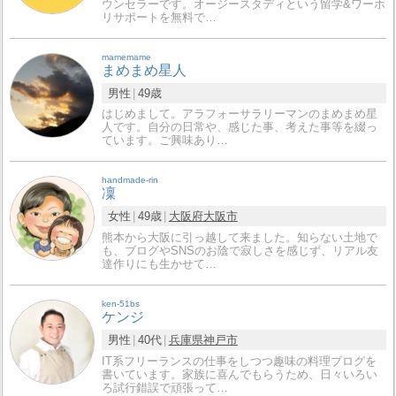
ウンセラーです。オージースタディという留学&ワーホ
リサポートを無料で…
mamemame
まめまめ星人
男性
49歳
はじめまして。アラフォーサラリーマンのまめまめ星
人です。自分の日常や、感じた事、考えた事等を綴っ
ています。ご興味あり…
handmade-rin
凜
女性
49歳
大阪府
大阪市
熊本から大阪に引っ越して来ました。知らない土地で
も、ブログやSNSのお陰で寂しさを感じず、リアル友
達作りにも生かせて…
ken-51bs
ケンジ
男性
40代
兵庫県
神戸市
IT系フリーランスの仕事をしつつ趣味の料理ブログを
書いています。家族に喜んでもらうため、日々いろい
ろ試行錯誤で頑張って…