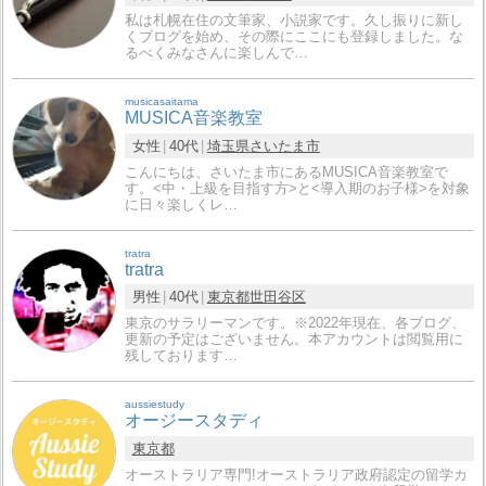
私は札幌在住の文筆家、小説家です。久し振りに新し
くブログを始め、その際にここにも登録しました。な
るべくみなさんに楽しんで…
musicasaitama
MUSICA音楽教室
女性
40代
埼玉県
さいたま市
こんにちは、さいたま市にあるMUSICA音楽教室で
す。<中・上級を目指す方>と<導入期のお子様>を対象
に日々楽しくレ…
tratra
tratra
男性
40代
東京都
世田谷区
東京のサラリーマンです。※2022年現在、各ブログ、
更新の予定はございません。本アカウントは閲覧用に
残しております…
aussiestudy
オージースタディ
東京都
オーストラリア専門!オーストラリア政府認定の留学カ