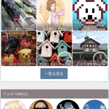
アクセスアップのお手伝
い！ブログサークルあ
【公式】趣味サークル
自分磨きサークル
ん…
犬好きサークル
【公式】住まいサークル
【公式】関東サークル
一覧を見る
フォロー
(563人)