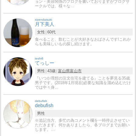
ョン・美容関係のブログを書いておりますがブログサ
ークルでは、様々な…
sizendaisuki
月下美人
女性
60代
食べること、飲むことが大好きなおばさんです!これか
らも美味しいもの探し続けます。
teshi6
てっしー
男性
43歳
富山県
富山市
『いつか理想の注文住宅を建てる』ことを夢見る35歳
男子です。(2018年1月現在)必要な知識を溜め込むだけ
では中々身…
debufish
debufish
男性
※追記当方、多忙の為コメント欄を一時停止させてい
ただきます。何かありましたら、各ブログまでお願い
します。…