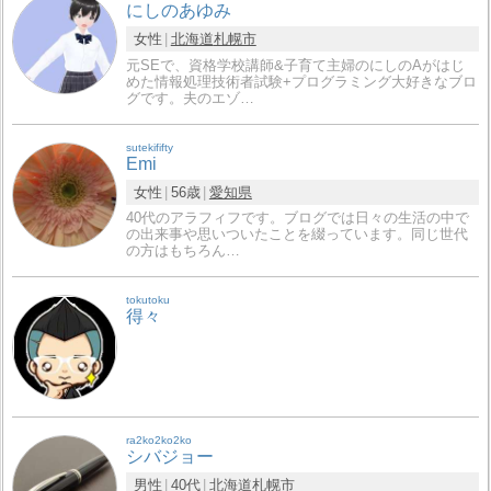
にしのあゆみ
女性
北海道
札幌市
元SEで、資格学校講師&子育て主婦のにしのAがはじ
めた情報処理技術者試験+プログラミング大好きなブロ
グです。夫のエゾ…
sutekififty
Emi
女性
56歳
愛知県
40代のアラフィフです。ブログでは日々の生活の中で
の出来事や思いついたことを綴っています。同じ世代
の方はもちろん…
tokutoku
得々
ra2ko2ko2ko
シバジョー
男性
40代
北海道
札幌市