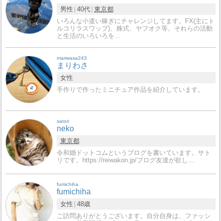
男性
40代
東京都
いろんな小遣い稼ぎにチャレンジしてます。FX(主にト
ルコリラスワップ)、株式、ヤフオク等。それらの活動
と生活のいろいろを…
mariwasa243
まりわさ
女性
手作りで作ったミニチュア作品を紹介しています。
satori
neko
東京都
令和婚ドットコムというブログを書いています。サト
リです。https://reiwakon.jp/ブログ友達が欲し…
fumichiha
fumichiha
女性
48歳
ご訪問ありがとうございます。自分自身は、ファッシ