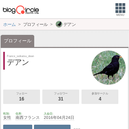
MENU
ホーム
プロフィール
デアン
プロフィール
France_seikatsu_dean
デアン
フォロー
フォロワー
参加サークル
16
31
4
性別
住所
入会日
女性
南西フランス
2016年04月24日