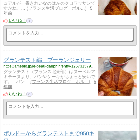
ュアルが一番きれいなのは左のクロワッサンで
すかね。…
フランス生活ブログ ボル…
5
年前
いいね！
1
グランテスト編 ブーランジェリー
https://ameblo.jp/le-beau-dauphin/entry-12673157927.html
グランテスト（フランス北東部）はヌーベルア
キテーヌより、パンやケーキがちょっと安いで
す。 パン…
フランス生活ブログ ボル…
5
年前
いいね！
0
ボルドーからグランテストまで950キ