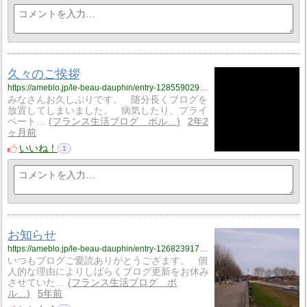
久々のご挨拶
https://ameblo.jp/le-beau-dauphin/entry-12855902986.html
みなさんお久しぶりです。 随分長くブログを
放置してしまいました。 病気したり、プライ
ベート…
フランス生活ブログ ボル…
2年2
ヶ月前
いいね！
1
お知らせ
https://ameblo.jp/le-beau-dauphin/entry-12682391775.html
いつもブログご愛読ありがとうござます。 個
人的な理由によりしばらくブログ更新をお休み
させていた…
フランス生活ブログ ボ
ル…
5年前