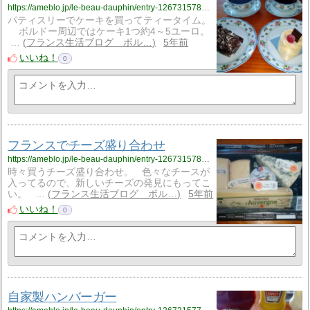
https://ameblo.jp/le-beau-dauphin/entry-12673157844.html
パティスリーでケーキを買ってティータイム。
ボルドー周辺ではケーキ1つ約4～5ユーロ。
…
フランス生活ブログ ボル…
5年前
いいね！
0
フランスでチーズ盛り合わせ
https://ameblo.jp/le-beau-dauphin/entry-12673157808.html
時々買うチーズ盛り合わせ。 色々なチースが
入ってるので、新しいチーズの発見にもってこ
い。 …
フランス生活ブログ ボル…
5年前
いいね！
0
自家製ハンバーガー