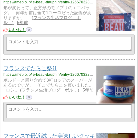
https://ameblo.jp/le-beau-dauphin/entry-12667032333.html
形が変わって、正方形のモノプリのエコバッ
グ。 何年か前は全て1ユーロだった記憶があ
りますが、 …
フランス生活ブログ ボ
ル…
5年前
いいね！
0
フランスでたらこ祭り
https://ameblo.jp/le-beau-dauphin/entry-12667032224.html
ボルドーと周り含めて3軒ロシアのスーパーが
あるのですが、 そこでたらこを買いました。
ロシ…
フランス生活ブログ ボル…
5年前
いいね！
0
フランスで最近試した美味しいクッキ