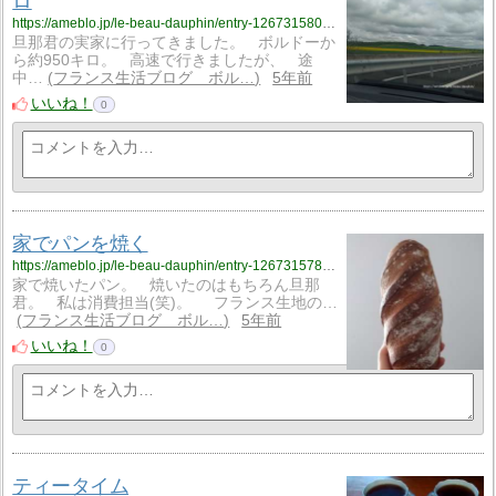
ロ
https://ameblo.jp/le-beau-dauphin/entry-12673158063.html
旦那君の実家に行ってきました。 ボルドーか
ら約950キロ。 高速で行きましたが、 途
中…
フランス生活ブログ ボル…
5年前
いいね！
0
家でパンを焼く
https://ameblo.jp/le-beau-dauphin/entry-12673157886.html
家で焼いたパン。 焼いたのはもちろん旦那
君。 私は消費担当(笑)。 フランス生地の…
フランス生活ブログ ボル…
5年前
いいね！
0
ティータイム