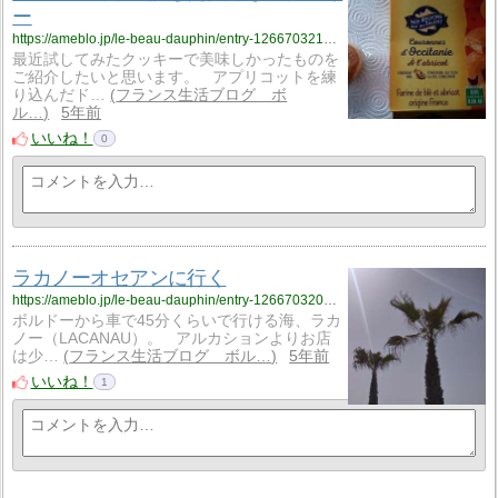
ー
https://ameblo.jp/le-beau-dauphin/entry-12667032128.html
最近試してみたクッキーで美味しかったものを
ご紹介したいと思います。 アプリコットを練
り込んだド…
フランス生活ブログ ボ
ル…
5年前
いいね！
0
ラカノーオセアンに行く
https://ameblo.jp/le-beau-dauphin/entry-12667032056.html
ボルドーから車で45分くらいで行ける海、ラカ
ノー（LACANAU）。 アルカションよりお店
は少…
フランス生活ブログ ボル…
5年前
いいね！
1