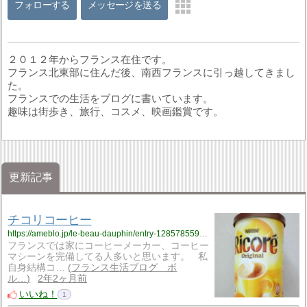
フォローする
メッセージを送る
２０１２年からフランス在住です。
フランス北東部に住んだ後、南西フランスに引っ越してきまし
た。
フランスでの生活をブログに書いています。
趣味は街歩き、旅行、コスメ、映画鑑賞です。
更新記事
チコリコーヒー
https://ameblo.jp/le-beau-dauphin/entry-12857855910.html
フランスでは家にコーヒーメーカー、コーヒー
マシーンを完備してる人多いと思います。 私
自身結構コ…
フランス生活ブログ ボ
ル…
2年2ヶ月前
いいね！
1