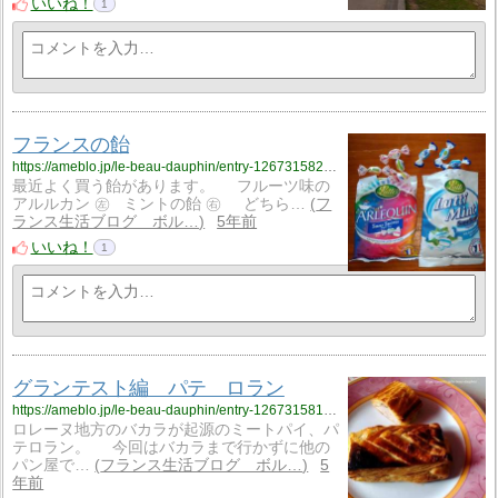
いいね！
1
フランスの飴
https://ameblo.jp/le-beau-dauphin/entry-12673158243.html
最近よく買う飴があります。 フルーツ味の
アルルカン ㊧ ミントの飴 ㊨ どちら…
フ
ランス生活ブログ ボル…
5年前
いいね！
1
グランテスト編 パテ ロラン
https://ameblo.jp/le-beau-dauphin/entry-12673158154.html
ロレーヌ地方のバカラが起源のミートパイ、パ
テロラン。 今回はバカラまで行かずに他の
パン屋で…
フランス生活ブログ ボル…
5
年前