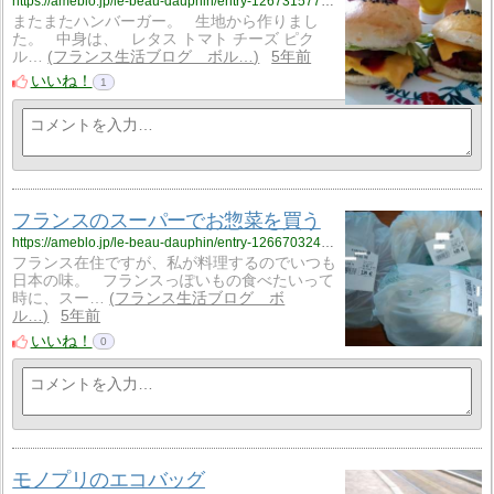
https://ameblo.jp/le-beau-dauphin/entry-12673157740.html
またまたハンバーガー。 生地から作りまし
た。 中身は、 レタス トマト チーズ ピク
ル…
フランス生活ブログ ボル…
5年前
いいね！
1
フランスのスーパーでお惣菜を買う
https://ameblo.jp/le-beau-dauphin/entry-12667032434.html
フランス在住ですが、私が料理するのでいつも
日本の味。 フランスっぽいもの食べたいって
時に、スー…
フランス生活ブログ ボ
ル…
5年前
いいね！
0
モノプリのエコバッグ