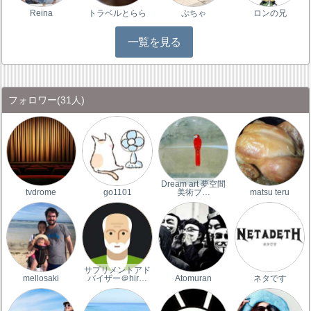
Reina
トラベルとらら
ぷちゃ
ロンの兄
一覧を見る
フォロワー
(31人)
Dream art 夢空間
tvdrome
go1101
美術ブ…
matsu teru
サプリメントアド
mellosaki
バイザー＠hir…
Atomuran
ネタです