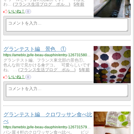
わ…
フランス生活ブログ ボル…
5年前
いいね！
0
グランテスト編 景色 ①
https://ameblo.jp/le-beau-dauphin/entry-12673158005.html
グランテスト編、フランス東北部の景色①。
色んな街で見かける傘デコ。 可愛らしいです
ね。 …
フランス生活ブログ ボル…
5年前
いいね！
0
グランテスト編 クロワッサン食べ比
べ
https://ameblo.jp/le-beau-dauphin/entry-12673157960.html
パン屋４軒のクロワッサン食べ比べ。 ビジ