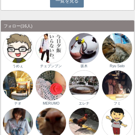
一覧を見る
フォロー
(16人)
うめぇ
チェブンブン
坂木
Ryu Sato
テオ
MERUMO
エレナ
フミ