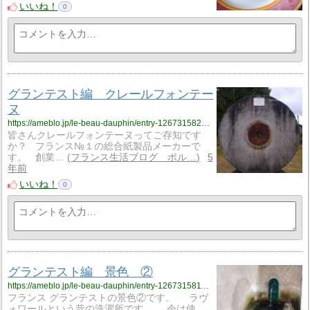
いいね！
0
グランテスト編 クレールフォンテー
ヌ
https://ameblo.jp/le-beau-dauphin/entry-12673158200.html
皆さんクレールフォンテーヌってご存知です
か？ フランス№１の総合紙製品メーカーで
す。 創業…
フランス生活ブログ ボル…
5
年前
いいね！
0
グランテスト編 景色 ②
https://ameblo.jp/le-beau-dauphin/entry-12673158116.html
フランス グランテストの景色②です。 ラヴ
ォワールという昔の洗濯所です。 今は使