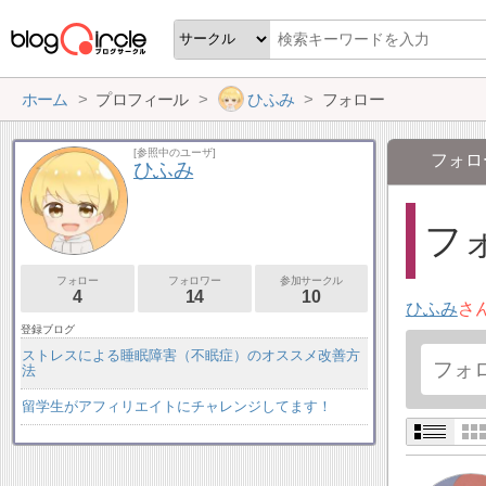
ホーム
プロフィール
ひふみ
フォロー
[参照中のユーザ]
フォロ
ひふみ
フォ
フォロー
フォロワー
参加サークル
4
14
10
ひふみ
さ
登録ブログ
ストレスによる睡眠障害（不眠症）のオススメ改善方
法
留学生がアフィリエイトにチャレンジしてます！