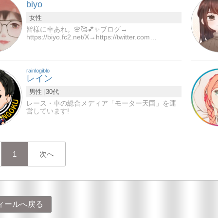
biyo
女性
皆様に幸あれ。🌸🥰💕✨ブログ→
https://biyo.fc2.net/X→https://twitter.com…
rainlogiblo
レイン
男性
30代
レース・車の総合メディア「モーター天国」を運
営しています!
1
次へ
ィールへ戻る