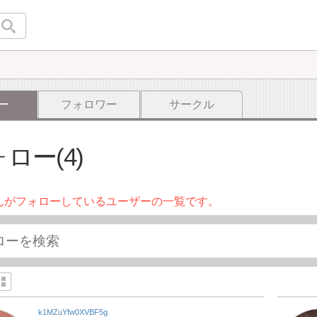
ー
フォロワー
サークル
ロー(4)
んがフォローしているユーザーの一覧です。
k1MZuYfw0XVBF5g