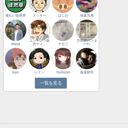
後払い徒然草
スッキー
ばしお
保坂兄弟
エンタメ｜AI
コンテンツ販
万馬券ハンタ
Masa
売マイ…
ナモリ
ーX♪
biyo
レイン
Yoshimin
保坂耕司
一覧を見る