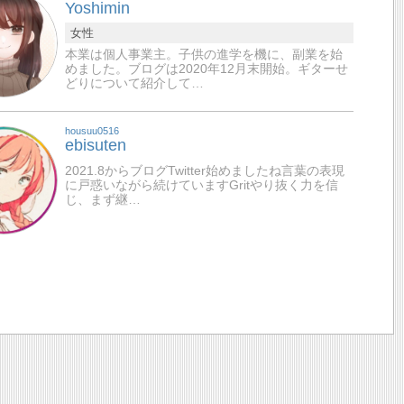
Yoshimin
女性
本業は個人事業主。子供の進学を機に、副業を始
めました。ブログは2020年12月末開始。ギターせ
どりについて紹介して…
housuu0516
ebisuten
2021.8からブログTwitter始めましたね言葉の表現
に戸惑いながら続けていますGritやり抜く力を信
じ、まず継…