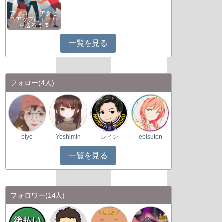
フォロー・アクセ
スアップにエール
を送ろう ❢
一覧を見る
フォロー
(4人)
biyo
Yoshimin
レイン
ebisuten
一覧を見る
フォロワー
(14人)