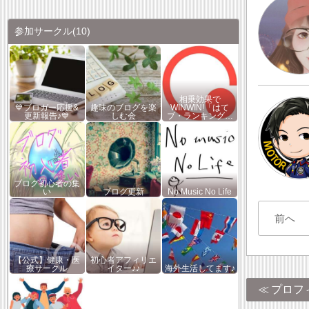
参加サークル
(10)
相乗効果で
💙ブロガー応援&
趣味のブログを楽
WINWIN!「はて
更新報告♪💙
しむ会
ブ・ランキング…
ブログ初心者の集
い
ブログ更新
No Music No Life
前へ
【公式】健康・医
初心者アフィリエ
療サークル
イター♪♪
海外生活してます♪
プロフ