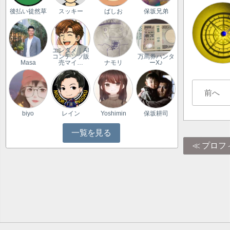
後払い徒然草
スッキー
ばしお
保坂兄弟
エンタメ｜AI
コンテンツ販
万馬券ハンタ
Masa
売マイ…
ナモリ
ーX♪
前へ
biyo
レイン
Yoshimin
保坂耕司
一覧を見る
プロフ