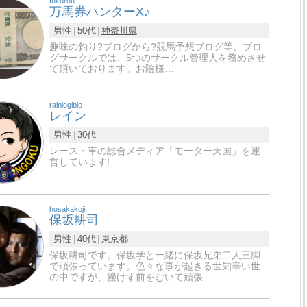
fukurou
万馬券ハンターX♪
男性
50代
神奈川県
趣味の釣り?ブログから?競馬予想ブログ等、ブロ
グサークルでは、5つのサークル管理人を務めさせ
て頂いております。お陰様…
rainlogiblo
レイン
男性
30代
レース・車の総合メディア「モーター天国」を運
営しています!
hosakakoji
保坂耕司
男性
40代
東京都
保坂耕司です。保坂学と一緒に保坂兄弟二人三脚
で頑張っています。色々な事が起きる世知辛い世
の中ですが、挫けず前をむいて頑張…