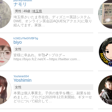
journeymindset
ナモリ
男性
49歳
埼玉県
埼玉県さいたま市在住。ディズニー英語システム
DWE、オンライン英会話AQUES(アクエス)に取り
組んでます。家族…
k1MZuYfw0XVBF5g
biyo
女性
皆様に幸あれ。🌸🥰💕✨ブログ→
https://biyo.fc2.net/X→https://twitter.com…
Yoshimin554
Yoshimin
女性
本業は個人事業主。子供の進学を機に、副業を始
めました。ブログは2020年12月末開始。ギターせ
どりについて紹介して…