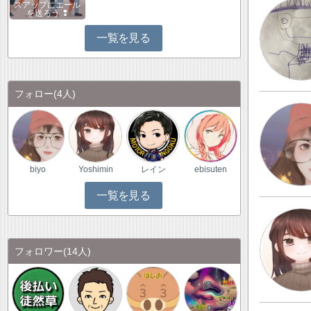
スアップにエール
を送ろう ❢
一覧を見る
フォロー
(4人)
biyo
Yoshimin
レイン
ebisuten
一覧を見る
フォロワー
(14人)