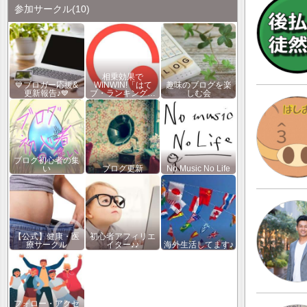
参加サークル
(10)
相乗効果で
💙ブロガー応援&
WINWIN!「はて
趣味のブログを楽
更新報告♪💙
ブ・ランキング…
しむ会
ブログ初心者の集
い
ブログ更新
No Music No Life
【公式】健康・医
初心者アフィリエ
療サークル
イター♪♪
海外生活してます♪
フォロー・アクセ