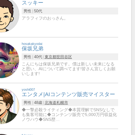
スッキー
男性
50代
アラフィフのおっさん。
hosakakyodai
保坂兄弟
男性
40代
東京都
世田谷区
こんにちは保坂兄弟です。僕は新しい未来になる
と思い、AIについて調べてます!皆さん宜しくお願
いします!
yoshi007
エンタメ|AIコンテンツ販売マイスター
男性
48歳
北海道
札幌市
◆一撃必殺ライティング◆本質理解でSNSなしで
も集客可能に◆コンテンツ販売で5,000万円収益化
ノウハウ◆SNS歴…