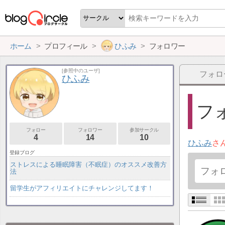
ホーム
プロフィール
ひふみ
フォロワー
[参照中のユーザ]
フォロ
ひふみ
フォ
フォロー
フォロワー
参加サークル
4
14
10
ひふみ
さ
登録ブログ
ストレスによる睡眠障害（不眠症）のオススメ改善方
法
留学生がアフィリエイトにチャレンジしてます！