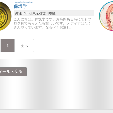
manabuhosaka
保坂学
男性
40代
東京都
世田谷区
こんにちは。保坂学です。お時間ある時にでもブ
ログ見てもらえたら嬉しいです。メディアはたく
さんやっています。なるべくお返し…
1
次へ
ィールへ戻る