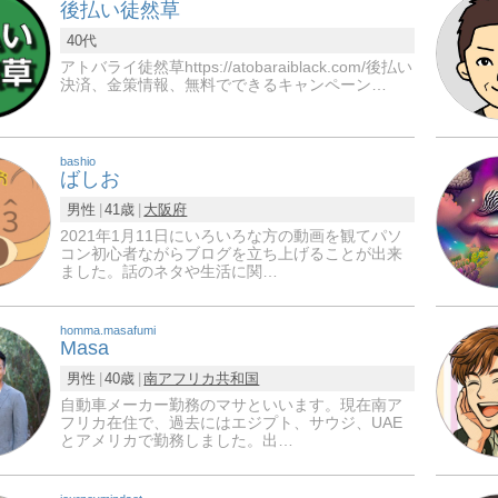
後払い徒然草
40代
アトバライ徒然草https://atobaraiblack.com/後払い
決済、金策情報、無料でできるキャンペーン…
bashio
ばしお
男性
41歳
大阪府
2021年1月11日にいろいろな方の動画を観てパソ
コン初心者ながらブログを立ち上げることが出来
ました。話のネタや生活に関…
homma.masafumi
Masa
男性
40歳
南アフリカ共和国
自動車メーカー勤務のマサといいます。現在南ア
フリカ在住で、過去にはエジプト、サウジ、UAE
とアメリカで勤務しました。出…