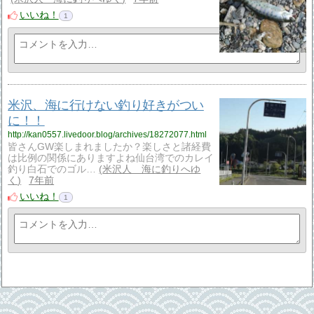
いいね！
1
米沢、海に行けない釣り好きがつい
に！！
http://kan0557.livedoor.blog/archives/18272077.html
皆さんGW楽しまれましたか？楽しさと諸経費
は比例の関係にありますよね仙台湾でのカレイ
釣り白石でのゴル…
米沢人 海に釣りへゆ
く
7年前
いいね！
1