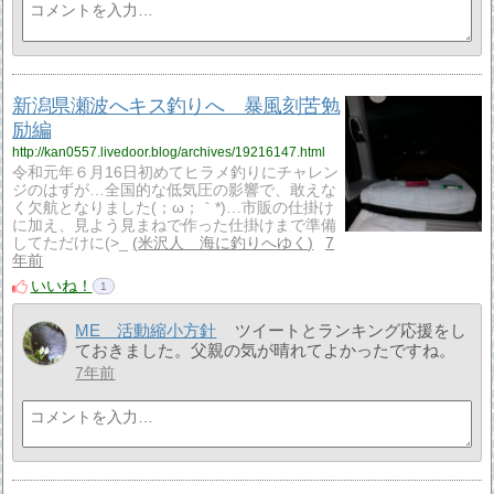
新潟県瀬波へキス釣りへ 暴風刻苦勉
励編
http://kan0557.livedoor.blog/archives/19216147.html
令和元年６月16日初めてヒラメ釣りにチャレン
ジのはずが…全国的な低気圧の影響で、敢えな
く欠航となりました(；ω；｀*)…市販の仕掛け
に加え、見よう見まねで作った仕掛けまで準備
してただけに(>_
米沢人 海に釣りへゆく
7
年前
いいね！
1
ME 活動縮小方針
ツイートとランキング応援をし
ておきました。父親の気が晴れてよかったですね。
7年前