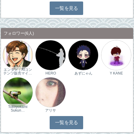
一覧を見る
フォロワー
(6人)
エンタメ｜AIコン
テンツ販売マイ…
HERO
あずにゃん
Y KANE
Tokoyokami
Sukun…
アリサ
一覧を見る