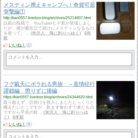
メスティン携えキャンプへ！奇貨可居
突撃編①
http://kan0557.livedoor.blog/archives/25214807.html
以前の投稿で、YouTuberヒデ君が登場しまし
たが、彼が最近立て続けにメスティンなるもの
を使って、…
米沢人 海に釣りへゆく
6年
前
いいね！
1
フグ戴天にボラれる男旅 ～直情径行
謬錯編 懲りずに後編
https://kan0557.livedoor.blog/archives/24344820.html
取り敢えず、仕掛けを投入しましたじっくりと
構えたいとこですが、飲まず食わずで来たもの
ですから竿先の鈴…
米沢人 海に釣りへゆ
く
6年前
いいね！
0