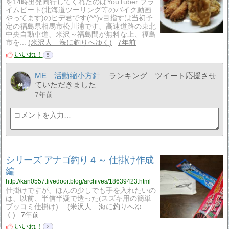
を14時出発同行してくれたのはYouTuber プラ
イムビート(北海道ツーリング等のバイク動画
やってます)のヒデ君です(^^)v目指すは当初予
定の福島県相馬市松川浦です、高速道路の東北
中央自動車道、米沢～福島間が無料な上、福島
市を...
米沢人 海に釣りへゆく
7年前
いいね！
5
ME 活動縮小方針
ランキング ツイート応援させ
ていただきました
7年前
シリーズ アナゴ釣り 4 ～ 仕掛け作成
編
http://kan0557.livedoor.blog/archives/18639423.html
仕掛けですが、ほんの少しでも手を入れたいの
は、以前、半信半疑で造った(スズキ用の簡単
ブッコミ仕掛け)…
米沢人 海に釣りへゆ
く
7年前
いいね！
2