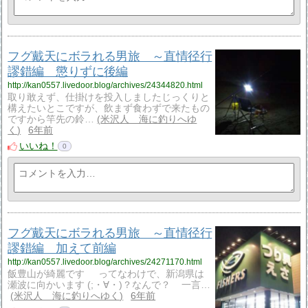
フグ戴天にボラれる男旅 ～直情径行
謬錯編 懲りずに後編
http://kan0557.livedoor.blog/archives/24344820.html
取り敢えず、仕掛けを投入しましたじっくりと
構えたいとこですが、飲まず食わずで来たもの
ですから竿先の鈴…
米沢人 海に釣りへゆ
く
6年前
いいね！
0
フグ戴天にボラれる男旅 ～直情径行
謬錯編 加えて前編
http://kan0557.livedoor.blog/archives/24271170.html
飯豊山が綺麗です ってなわけで、新潟県は
瀬波に向かいます (;・∀・)？なんで？ 一言…
米沢人 海に釣りへゆく
6年前