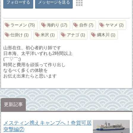
フォローする
メッセージを送る
ラーメン
海釣り
自作
ヤマメ
75
17
7
2
仕掛け
米沢
アナゴ
綱木川
1
1
1
1
山形在住、初心者釣り師です
日本海、太平洋いずれも2時間以上
(￣▽￣;)
時間と費用を頑張って作り出し
なるべく多くの体験を
お伝え出来たらと思います
更新記事
メスティン携えキャンプへ！奇貨可居
突撃編②