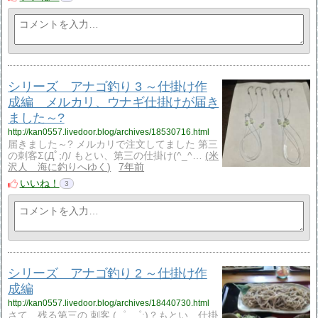
シリーズ アナゴ釣り 3 ～仕掛け作
成編 メルカリ、ウナギ仕掛けが届き
ました～?
http://kan0557.livedoor.blog/archives/18530716.html
届きました～? メルカリで注文してました 第三
の刺客Σ(Дﾟ;/)/ もとい、第三の仕掛け(^_^…
米
沢人 海に釣りへゆく
7年前
いいね！
3
シリーズ アナゴ釣り 2 ～仕掛け作
成編
http://kan0557.livedoor.blog/archives/18440730.html
さて、残る第三の 刺客 (゜_゜;)？もとい、仕掛