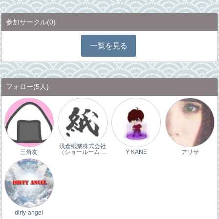
参加サークル
(0)
一覧を見る
フォロー
(5人)
浅倉紙業株式会社
三角友
（ショールーム …
Y KANE
アリサ
dirty-angel