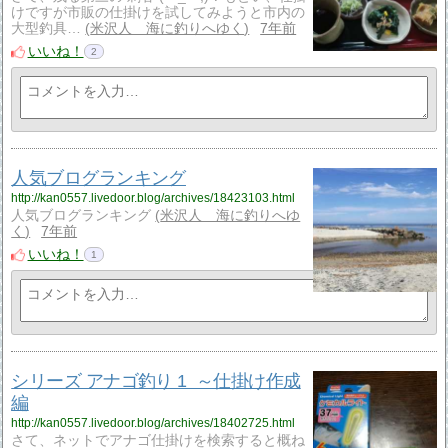
けですが市販の仕掛けを試してみようと市内の
大型釣具…
米沢人 海に釣りへゆく
7年前
いいね！
2
人気ブログランキング
http://kan0557.livedoor.blog/archives/18423103.html
人気ブログランキング
米沢人 海に釣りへゆ
く
7年前
いいね！
1
シリーズ アナゴ釣り 1 ～仕掛け作成
編
http://kan0557.livedoor.blog/archives/18402725.html
さて、ネットでアナゴ仕掛けを検索すると概ね