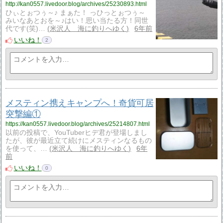
http://kan0557.livedoor.blog/archives/25230893.html
ひぃとぉつぅ～♪ まぁた！ っひっとぉつぅ～
みいなあとおを～♪はい！思い当たる方！同世
代です(笑)…
米沢人 海に釣りへゆく
6年前
いいね！
2
メスティン携えキャンプへ！奇貨可居
突撃編①
https://kan0557.livedoor.blog/archives/25214807.html
以前の投稿で、YouTuberヒデ君が登場しまし
たが、彼が最近立て続けにメスティンなるもの
を使って、…
米沢人 海に釣りへゆく
6年
前
いいね！
0