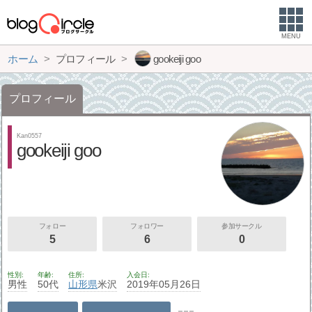
MENU
ホーム
プロフィール
gookeiji goo
プロフィール
Kan0557
gookeiji goo
フォロー
フォロワー
参加サークル
5
6
0
性別
年齢
住所
入会日
男性
50代
山形県
米沢
2019年05月26日