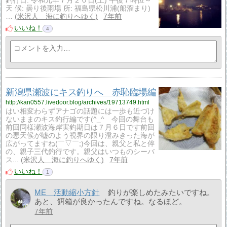
釣行日: 令和元年７月２０日(土) 午後７時位～
天 候: 曇り後雨場 所: 福島県松川浦(船溜まり)
…
米沢人 海に釣りへゆく
7年前
いいね！
4
新潟県瀬波にキス釣りへ 赤恥臨場編
http://kan0557.livedoor.blog/archives/19713749.html
はい相変わらずアナゴの話題には一歩も近づけ
ないままのキス釣行編です(^_^ゞ今回の舞台も
前回同様瀬波海岸実釣期日は７月６日です前回
の悪天候が嘘のよう視界の限り澄みきった海が
広がってますね(￣▽￣;)今回は、親父と私と倅
の、親子三代釣行です。親父はいつものシーバ
ス...
米沢人 海に釣りへゆく
7年前
いいね！
1
ME 活動縮小方針
釣りが楽しめたみたいですね。
あと、餌箱が良かったんですね。なるほど。
7年前