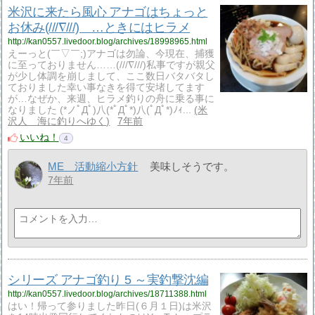
米沢に来たら風心 アナゴはちょっと
お休み(///∇///) …ときにはヒラメ
http://kan0557.livedoor.blog/archives/18998965.html
えーっと(￣▽￣;)アナゴは勿論、今現在、捕獲
に至っておりません……(///∇///)私事ですが親父
が少し体調を崩しまして、ここ数日バタバタし
ておりました幸い事なきを得て安堵してます
が…なぜか、来週、ヒラメ釣りの舟に乗る事に
なりました (*ノﾟДﾟ)八(*ﾟДﾟ*)八(ﾟДﾟ*)ﾉｨ...
米
沢人 海に釣りへゆく
7年前
いいね！
4
ME 活動縮小方針
美味しそうです。
7年前
シリーズ アナゴ釣り 5 ～実釣撃沈編
http://kan0557.livedoor.blog/archives/18711388.html
はい！帰って参りました昨日(６月１日)は米沢