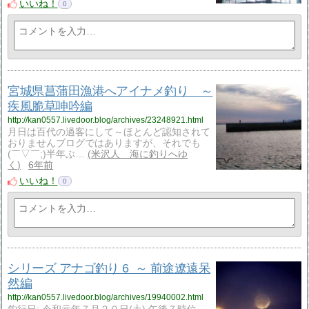
いいね！
0
宮城県菖蒲田漁港へアイナメ釣り ～
疾風脆草呻吟編
http://kan0557.livedoor.blog/archives/23248921.html
月日は百代の過客にして～ほとんど認知されて
おりませんブログではありますが、それでも
(￣▽￣;)半年ぶ…
米沢人 海に釣りへゆ
く
6年前
いいね！
0
シリーズ アナゴ釣り 6 ～ 前途遼遠呆
然編
http://kan0557.livedoor.blog/archives/19940002.html