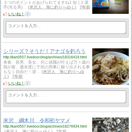
３つのポイントがあげられてますね1.短く2.派
手(光る系)…
米沢人 海に釣りへゆく
7年前
いいね！
1
シリーズ？そうだ！アナゴを釣ろう
http://kan0557.livedoor.blog/archives/18316419.html
来春、長男、長女、共に就職が叶えば万々歳の
我が家、週末度に子供の用事に駆り出される事
もなく自由だ！逆…
米沢人 海に釣りへゆ
く
7年前
いいね！
1
米沢 綱木川 令和初ヤマメ
http://kan0557.livedoor.blog/archives/18276934.html
米沢人 海に釣りへゆく
7年前