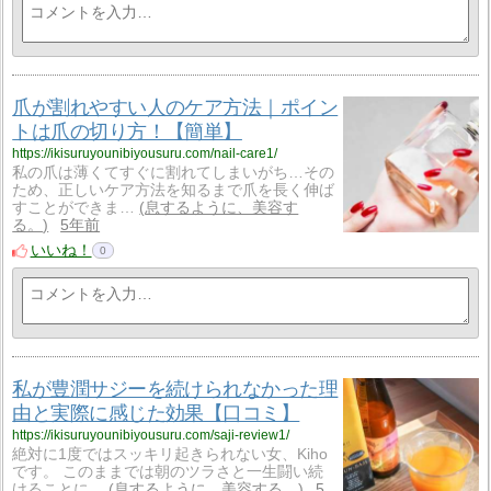
爪が割れやすい人のケア方法｜ポイン
トは爪の切り方！【簡単】
https://ikisuruyounibiyousuru.com/nail-care1/
私の爪は薄くてすぐに割れてしまいがち…その
ため、正しいケア方法を知るまで爪を長く伸ば
すことができま…
息するように、美容す
る。
5年前
いいね！
0
私が豊潤サジーを続けられなかった理
由と実際に感じた効果【口コミ】
https://ikisuruyounibiyousuru.com/saji-review1/
絶対に1度ではスッキリ起きられない女、Kiho
です。 このままでは朝のツラさと一生闘い続
けることに…
息するように、美容する。
5