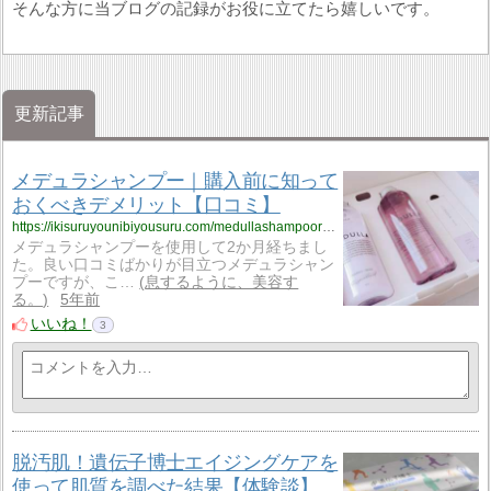
そんな方に当ブログの記録がお役に立てたら嬉しいです。
更新記事
メデュラシャンプー｜購入前に知って
おくべきデメリット【口コミ】
https://ikisuruyounibiyousuru.com/medullashampooreview1/
メデュラシャンプーを使用して2か月経ちまし
た。良い口コミばかりが目立つメデュラシャン
プーですが、こ…
息するように、美容す
る。
5年前
いいね！
3
脱汚肌！遺伝子博士エイジングケアを
使って肌質を調べた結果【体験談】