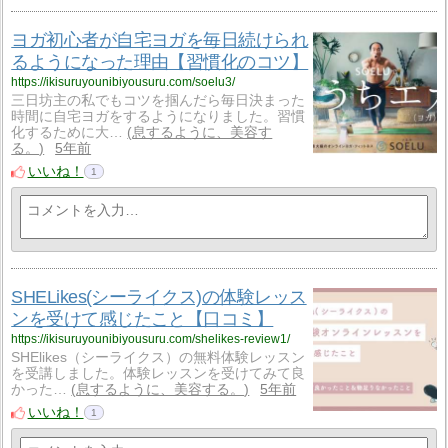
ヨガ初心者が自宅ヨガを毎日続けられ
るようになった理由【習慣化のコツ】
https://ikisuruyounibiyousuru.com/soelu3/
三日坊主の私でもコツを掴んだら毎日決まった
時間に自宅ヨガをするようになりました。習慣
化するために大…
息するように、美容す
る。
5年前
いいね！
1
SHELikes(シーライクス)の体験レッス
ンを受けて感じたこと【口コミ】
https://ikisuruyounibiyousuru.com/shelikes-review1/
SHElikes（シーライクス）の無料体験レッスン
を受講しました。体験レッスンを受けてみて良
かった…
息するように、美容する。
5年前
いいね！
1