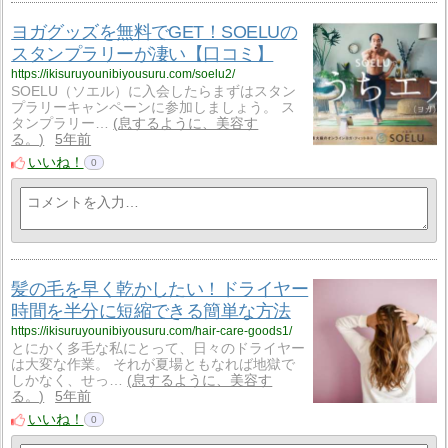
ヨガグッズを無料でGET！SOELUの
スタンプラリーが凄い【口コミ】
https://ikisuruyounibiyousuru.com/soelu2/
SOELU（ソエル）に入会したらまずはスタン
プラリーキャンペーンに参加しましょう。 ス
タンプラリー…
息するように、美容す
る。
5年前
いいね！
0
髪の毛を早く乾かしたい！ドライヤー
時間を半分に短縮できる簡単な方法
https://ikisuruyounibiyousuru.com/hair-care-goods1/
とにかく多毛な私にとって、日々のドライヤー
は大変な作業。 それが夏場ともなれば地獄で
しかなく、せっ…
息するように、美容す
る。
5年前
いいね！
0