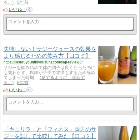
る。
5年前
いいね！
0
失敗しない！サジージュースの効果を
より感じるための飲み方【口コミ】
https://ikisuruyounibiyousuru.com/saji-review3/
サジーを飲み始めて体の調子は良くなったのに
も関わらず、風味が苦手で胃痛もするため辞め
てしまった時期…
息するように、美容す
る。
5年前
いいね！
0
「キュリラ」と「フィネス」両方のサ
ジーを試して比較してみた【口コミ】