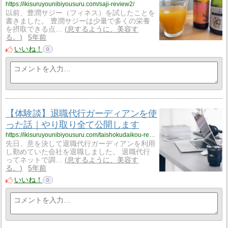
https://ikisuruyounibiyousuru.com/saji-review2/
以前、豊潤サジー（フィネス）を試したことを
書きました。 豊潤サジーは少量で多くの栄養
を摂取できる点…
息するように、美容す
る。
5年前
いいね！
0
【体験談】退職代行ガーディアンを使
った話｜やり取り全て公開します
https://ikisuruyounibiyousuru.com/taishokudaikou-review/
先日、意を決して退職代行ガーディアンを利用
し勤めていた会社を退職しました。 退職代行
ってネットで調…
息するように、美容す
る。
5年前
いいね！
0