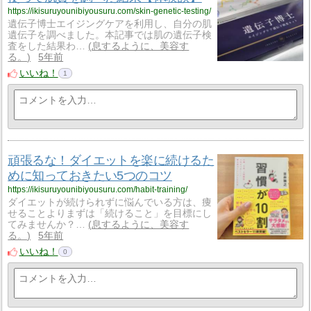
https://ikisuruyounibiyousuru.com/skin-genetic-testing/
遺伝子博士エイジングケアを利用し、自分の肌
遺伝子を調べました。本記事では肌の遺伝子検
査をした結果わ…
息するように、美容す
る。
5年前
いいね！
1
頑張るな！ダイエットを楽に続けるた
めに知っておきたい5つのコツ
https://ikisuruyounibiyousuru.com/habit-training/
ダイエットが続けられずに悩んでいる方は、痩
せることよりまずは「続けること」を目標にし
てみませんか？…
息するように、美容す
る。
5年前
いいね！
0