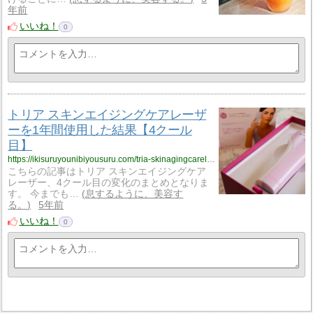
年前
いいね！
0
トリア スキンエイジングケアレーザ
ーを1年間使用した結果【4クール
目】
https://ikisuruyounibiyousuru.com/tria-skinagingcarelaser-4/
こちらの記事はトリア スキンエイジングケア
レーザー、4クール目の変化のまとめとなりま
す。 今までも…
息するように、美容す
る。
5年前
いいね！
0