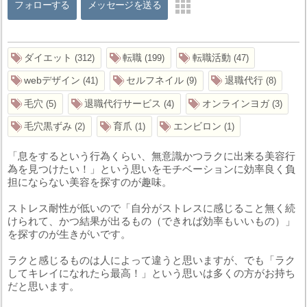
フォローする
メッセージを送る
ダイエット
転職
転職活動
312
199
47
webデザイン
セルフネイル
退職代行
41
9
8
毛穴
退職代行サービス
オンラインヨガ
5
4
3
毛穴黒ずみ
育爪
エンビロン
2
1
1
「息をするという行為くらい、無意識かつラクに出来る美容行
為を見つけたい！」という思いをモチベーションに効率良く負
担にならない美容を探すのが趣味。
ストレス耐性が低いので「自分がストレスに感じること無く続
けられて、かつ結果が出るもの（できれば効率もいいもの）」
を探すのが生きがいです。
ラクと感じるものは人によって違うと思いますが、でも「ラク
してキレイになれたら最高！」という思いは多くの方がお持ち
だと思います。