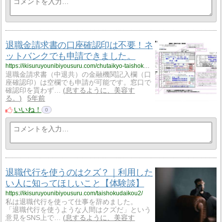
退職金請求書の口座確認印は不要！ネ
ットバンクでも申請できました。
https://ikisuruyounibiyousuru.com/chutaikyo-taishokukinsinsei/
退職金請求書（中退共）の金融機関記入欄（口
座確認印）は空欄でも申請が可能です。窓口で
確認印を貰わず…
息するように、美容す
る。
5年前
いいね！
0
退職代行を使うのはクズ？｜利用した
い人に知ってほしいこと【体験談】
https://ikisuruyounibiyousuru.com/taishokudaikou2/
私は退職代行を使って仕事を辞めました。
「退職代行を使うような人間はクズだ」という
意見をSNS上で…
息するように、美容す