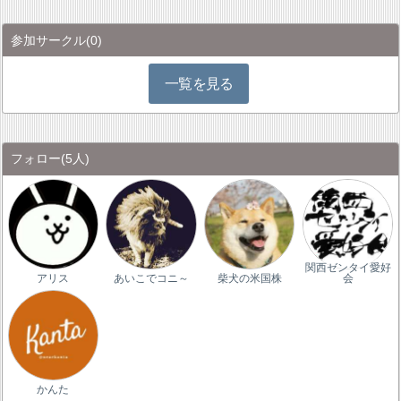
参加サークル
(0)
一覧を見る
フォロー
(5人)
関西ゼンタイ愛好
アリス
あいこでコニ～
柴犬の米国株
会
かんた