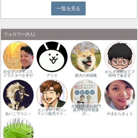
一覧を見る
フォロワー
(9人)
社交ダンスインス
からさん＠はてブ
トラクターかずや
アリス
柴犬の米国株
BANで返せず
大阪府京阪結婚門
エンタメ｜AIコン
真市守口市寝屋
あいこでコニ～
テンツ販売マイ…
川…
やまむらきょう