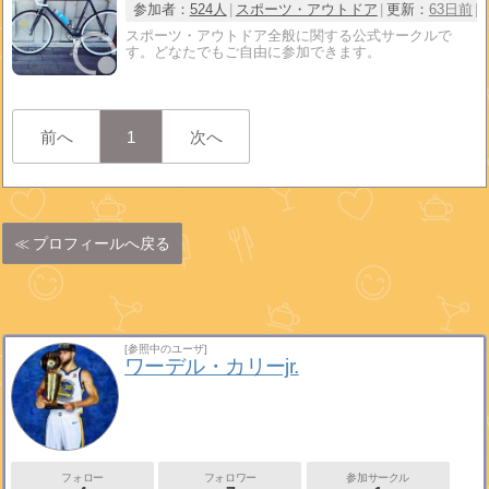
参加者：
524人
スポーツ・アウトドア
更新：
63日前
スポーツ・アウトドア全般に関する公式サークルで
す。どなたでもご自由に参加できます。
前へ
1
次へ
プロフィールへ戻る
[参照中のユーザ]
ワーデル・カリーjr.
フォロー
フォロワー
参加サークル