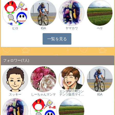
ヒロ
IGA
ヤマカワ
ペケ
一覧を見る
フォロワー
(7人)
エンタメ｜AIコン
スッキー
しーちゃんマンマ
テンツ販売マイ…
IGA