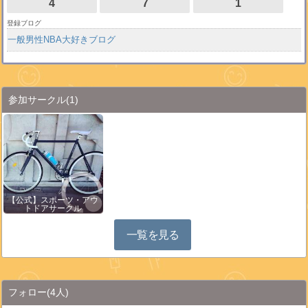
4
7
1
登録ブログ
一般男性NBA大好きブログ
参加サークル
(1)
【公式】スポーツ・アウ
トドアサークル
一覧を見る
フォロー
(4人)