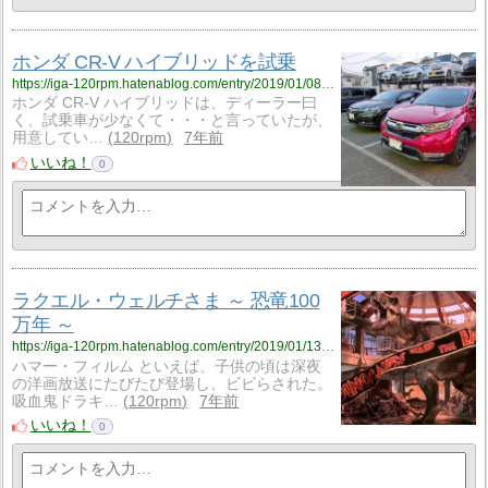
ホンダ CR-V ハイブリッドを試乗
https://iga-120rpm.hatenablog.com/entry/2019/01/08/002043?utm_source=feed
ホンダ CR-V ハイブリッドは、ディーラー曰
く、試乗車が少なくて・・・と言っていたが、
用意してい…
120rpm
7年前
いいね！
0
ラクエル・ウェルチさま ～ 恐竜100
万年 ～
https://iga-120rpm.hatenablog.com/entry/2019/01/13/132701?utm_source=feed
ハマー・フィルム といえば、子供の頃は深夜
の洋画放送にたびたび登場し、ビビらされた。
吸血鬼ドラキ…
120rpm
7年前
いいね！
0