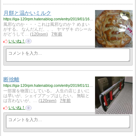
月餅と温かいミルク
https://iga-120rpm.hatenablog.com/entry/2019/01/16/224553?utm_source=feed
風邪なのか・・・これは風邪なのか？ めまい
がする。 なんだんだ、、、 ヤマザキ のシール
がどうして…
120rpm
7年前
いいね！
0
断捨離
https://iga-120rpm.hatenablog.com/entry/2019/01/11/231256?utm_source=feed
一部屋を物置にしている。 人生の店じまいに
は早いが、シェイプアップはしたい。 無駄と
は言わないが、…
120rpm
7年前
いいね！
0