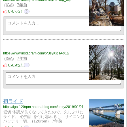
IGA
7年前
いいね！
0
https://www.instagram.com/p/BsyKtgTAd0Z/
IGA
7年前
いいね！
0
初ライド
https://iga-120rpm.hatenablog.com/entry/2019/01/01/214751?utm_source=feed
堀切 体調が良くなってきたので、久しぶりに
ライド。 心拍計 を付け忘れるし、サイコンは
バッテリー切…
120rpm
7年前