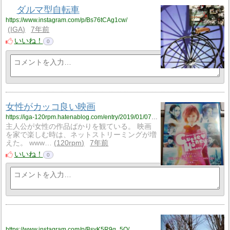
ダルマ型自転車
https://www.instagram.com/p/Bs76tCAg1cw/
IGA
7年前
いいね！
0
女性がカッコ良い映画
https://iga-120rpm.hatenablog.com/entry/2019/01/07/000944?utm_source=feed
主人公が女性の作品ばかりを観ている。 映画
を家で楽しむ時は、ネットストリーミングが増
えた。 www…
120rpm
7年前
いいね！
0
https://www.instagram.com/p/BsyK5R9g_5Q/