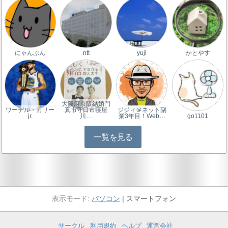
にゃんぷん
ntt
yuji
かとやす
大阪府京阪結婚門
ワーデル・カリー
真市守口市寝屋
ジジィ＠ネット副
jr.
川…
業3年目！Web…
go1101
一覧を見る
パソコン
スマートフォン
サークル
利用規約
ヘルプ
運営会社