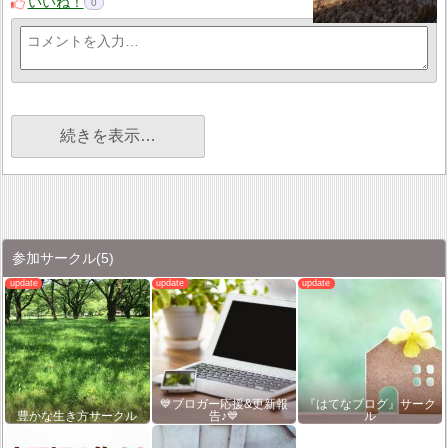
いいね！
0
続きを表示…
参加サークル
(5)
💙ブロガー応援&更新報
『はてなブログ』サーク
豊かな生き方サークル
告♪💙
ル