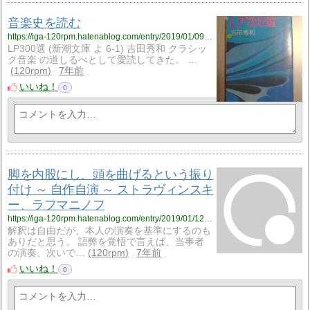
音楽史を読む
https://iga-120rpm.hatenablog.com/entry/2019/01/09/172217?utm_source=feed
LP300選 (新潮文庫 よ 6-1) 吉田秀和 クラシッ
ク音楽 の道しるべとして愛読してきた。 …
120rpm
7年前
いいね！
0
脚を内股にし、頭を曲げるという振り
付け ～ 自作自演 ～ ストラヴィンスキ
ー、ラフマニノフ
https://iga-120rpm.hatenablog.com/entry/2019/01/12/190929?utm_source=feed
解釈は自由だが、本人の演奏を基準にするのも
ありだと思う。 語弊を覚悟で言えば、当事者
の演奏、次いで…
120rpm
7年前
いいね！
0