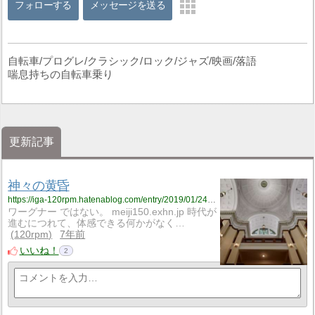
フォローする
メッセージを送る
自転車/プログレ/クラシック/ロック/ジャズ/映画/落語
喘息持ちの自転車乗り
更新記事
神々の黄昏
https://iga-120rpm.hatenablog.com/entry/2019/01/24/224059?utm_source=feed
ワーグナー ではない。 meiji150.exhn.jp 時代が
進むにつれて、体感できる何かがなく…
120rpm
7年前
いいね！
2