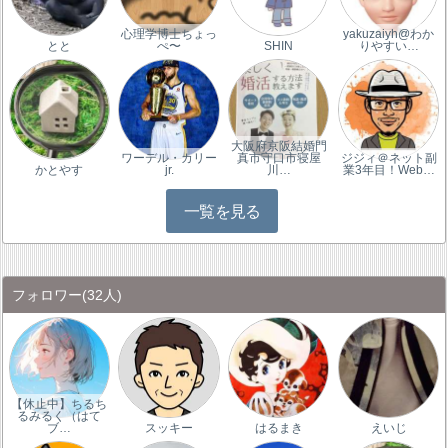
心理学博士ちょっ
yakuzaiyh@わか
とと
ぺ〜
SHIN
りやすい…
大阪府京阪結婚門
ワーデル・カリー
真市守口市寝屋
ジジィ＠ネット副
かとやす
jr.
川…
業3年目！Web…
一覧を見る
フォロワー
(32人)
【休止中】ちるち
るみるく（はて
ブ…
スッキー
はるまき
えいじ