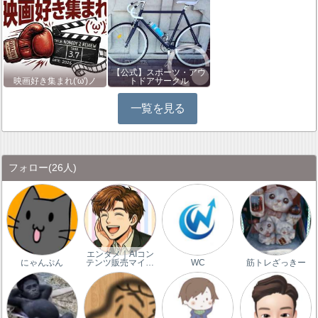
【公式】スポーツ・アウ
映画好き集まれ('ω')ノ
トドアサークル
一覧を見る
フォロー
(26人)
エンタメ｜AIコン
にゃんぷん
テンツ販売マイ…
WC
筋トレざっきー