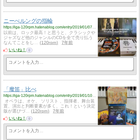
ニーべルングの指輪
https://iga-120rpm.hatenablog.com/entry/2019/01/07/193712?utm_source=feed
以前は、ロック最高！と思うと、クラシックや
ジャズなど他のジャンルのCDを全て売り払う
なんてことをし…
120rpm
7年前
いいね！
0
「魔笛」比べ
https://iga-120rpm.hatenablog.com/entry/2019/01/10/191906?utm_source=feed
オペラは、オケ、 ソリスト 、指揮者、舞台装
置、演出と判断要素が多く、これ！という決定
版が選びづ…
120rpm
7年前
いいね！
0