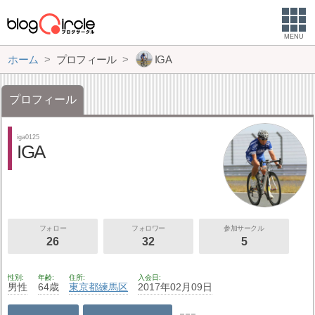
MENU
ホーム
プロフィール
IGA
プロフィール
iga0125
IGA
フォロー
フォロワー
参加サークル
26
32
5
性別
年齢
住所
入会日
男性
64歳
東京都
練馬区
2017年02月09日