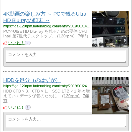
4K動画の楽しみ方 ～ PCで観るUltra
HD Blu-rayの顛末 ～
https://iga-120rpm.hatenablog.com/entry/2019/01/14/012630?utm_source=feed
PCでUltra HD Blu-ray を観るための要件 CPU
Intel 第7世代デスクトップ…
120rpm
7年前
いいね！
0
HDDを処分（のはずが）
https://iga-120rpm.hatenablog.com/entry/2019/01/24/210035?utm_source=feed
HDD 8TB × 3、6TB × 1、 SSD 1TB × 1 年々増
えていくデータ保管のために…
120rpm
7年
前
いいね！
3