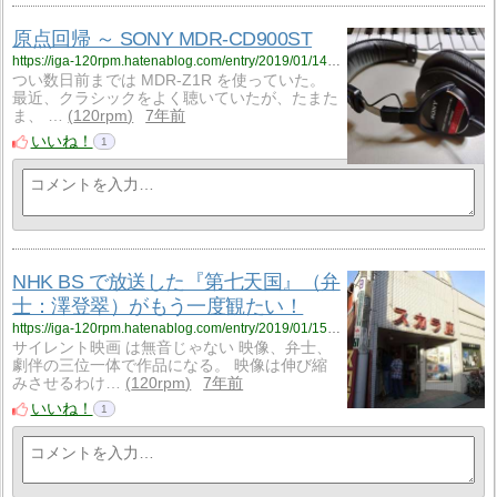
原点回帰 ～ SONY MDR-CD900ST
https://iga-120rpm.hatenablog.com/entry/2019/01/14/155317?utm_source=feed
つい数日前までは MDR-Z1R を使っていた。
最近、クラシックをよく聴いていたが、たまた
ま、 …
120rpm
7年前
いいね！
1
NHK BS で放送した『第七天国』（弁
士：澤登翠）がもう一度観たい！
https://iga-120rpm.hatenablog.com/entry/2019/01/15/213318?utm_source=feed
サイレント映画 は無音じゃない 映像、弁士、
劇伴の三位一体で作品になる。 映像は伸び縮
みさせるわけ…
120rpm
7年前
いいね！
1