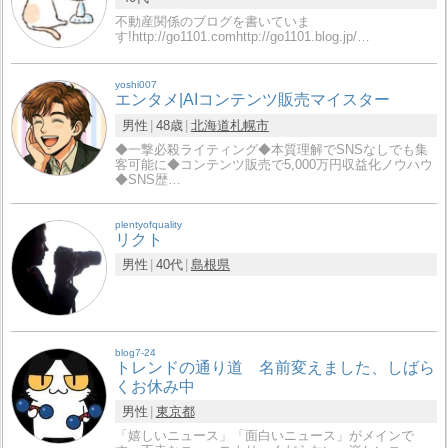
不動産関係のブログを書いていま
す!http://go1101.comhttp://go1101.blog.jp/…
yoshi007
エンタメ|AIコンテンツ販売マイスター
男性
48歳
北海道
札幌市
◆一撃必殺ライティング◆本質理解でSNSなしでも集
客可能に◆コンテンツ販売で5,000万円収益化ノウハウ
◆SNS歴…
plentyofquality
リクト
男性
40代
島根県
blog7-24
トレンドの通り道 名前変えました、しばら
くお休み中
男性
東京都
「嬉しいニュース」「面白いニュース」がメインで