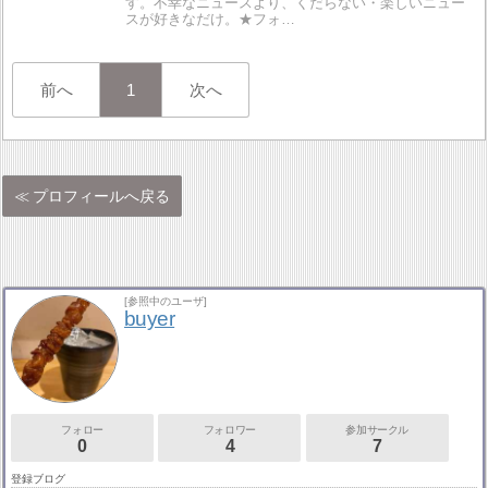
す。不幸なニュースより、くだらない・楽しいニュー
スが好きなだけ。★フォ…
前へ
1
次へ
プロフィールへ戻る
[参照中のユーザ]
buyer
フォロー
フォロワー
参加サークル
0
4
7
登録ブログ