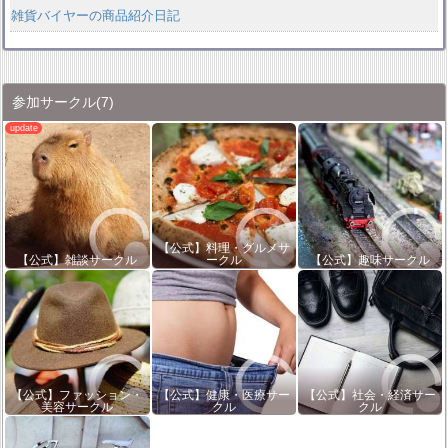
雑貨バイヤーの商品紹介日記
参加サークル
(7)
【公式】料理・グルメサ
【公式】雑談サークル
ークル
【公式】趣味サークル
【公式】ファッション・
【公式】健康・医療サー
【公式】社会・経済サー
美容サークル
クル
クル