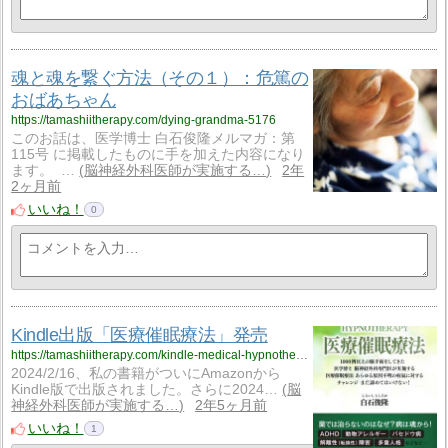
魂と魂を繋ぐ方法（その１）：危篤の
おばあちゃん
https://tamashiitherapy.com/dying-grandma-5176
このお話は、医学博士 白石俊隆メルマガ：第
115号 に掲載したものに手を加えた内容になり
ます。 …
脳神経外科医師が実施する…
2年
2ヶ月前
いいね！
0
Kindle出版「医療催眠療法」発売
https://tamashiitherapy.com/kindle-medical-hypnotherapy-5134
2024/2/16、私の書籍がついにAmazonから
Kindle版で出版されました。さらに2024…
脳
神経外科医師が実施する…
2年5ヶ月前
いいね！
1