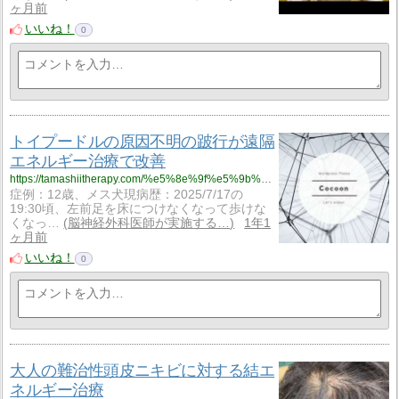
ヶ月前
いいね！
0
トイプードルの原因不明の跛行が遠隔
エネルギー治療で改善
https://tamashiitherapy.com/%e5%8e%9f%e5%9b%a0%e4%b8%8d%e6%98%8e%e3%81%ae%e3%83%88%e3%82%a4%e3%83%97%e3%83%bc%e3%83%89%e3%83%ab%e3%81%ae%e8%b7%9b%e8%a1%8c-5339
症例：12歳、メス犬現病歴：2025/7/17の
19:30頃、左前足を床につけなくなって歩けな
くなっ…
脳神経外科医師が実施する…
1年1
ヶ月前
いいね！
0
大人の難治性頭皮ニキビに対する結エ
ネルギー治療