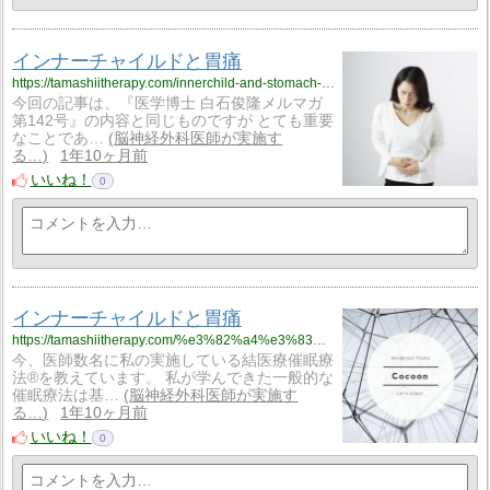
インナーチャイルドと胃痛
https://tamashiitherapy.com/innerchild-and-stomach-pain-5236
今回の記事は、『医学博士 白石俊隆メルマガ
第142号』の内容と同じものですが とても重要
なことであ…
脳神経外科医師が実施す
る…
1年10ヶ月前
いいね！
0
インナーチャイルドと胃痛
https://tamashiitherapy.com/%e3%82%a4%e3%83%b3%e3%83%8a%e3%83%bc%e3%83%81%e3%83%a3%e3%82%a4%e3%83%ab%e3%83%89%e3%81%a8%e8%83%83%e7%97%9b-5236
今、医師数名に私の実施している結医療催眠療
法®︎を教えています。 私が学んできた一般的な
催眠療法は基…
脳神経外科医師が実施す
る…
1年10ヶ月前
いいね！
0