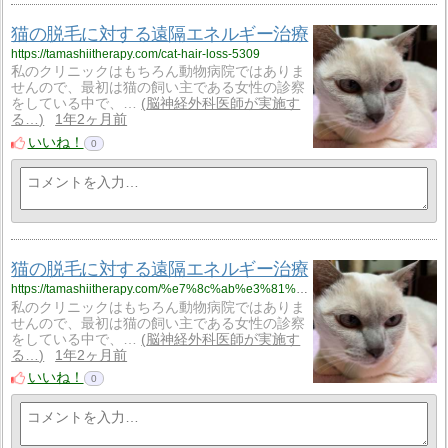
猫の脱毛に対する遠隔エネルギー治療
https://tamashiitherapy.com/cat-hair-loss-5309
私のクリニックはもちろん動物病院ではありま
せんので、最初は猫の飼い主である女性の診察
をしている中で、…
脳神経外科医師が実施す
る…
1年2ヶ月前
いいね！
0
猫の脱毛に対する遠隔エネルギー治療
https://tamashiitherapy.com/%e7%8c%ab%e3%81%ae%e8%84%b1%e6%af%9b%e3%81%ab%e5%af%be%e3%81%99%e3%82%8b%e9%81%a0%e9%9a%94%e3%82%a8%e3%83%8d%e3%83%ab%e3%82%ae%e3%83%bc%e6%b2%bb%e7%99%82-5309
私のクリニックはもちろん動物病院ではありま
せんので、最初は猫の飼い主である女性の診察
をしている中で、…
脳神経外科医師が実施す
る…
1年2ヶ月前
いいね！
0