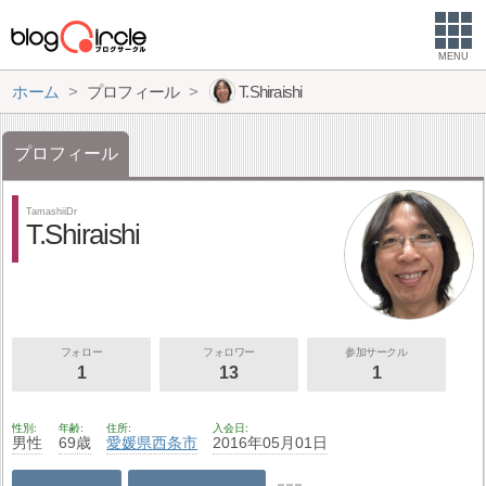
MENU
ホーム
プロフィール
T.Shiraishi
プロフィール
TamashiiDr
T.Shiraishi
フォロー
フォロワー
参加サークル
1
13
1
性別
年齢
住所
入会日
男性
69歳
愛媛県
西条市
2016年05月01日