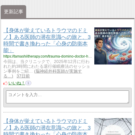
更新記事
【身体が覚えているトラウマのドミ
ノ】ある医師の潜在意識への旅と、3
時間で書き換わった「心身の防衛本
能」
https://tamashiitherapy.com/trauma-domino-doctor-hypnotherapy-5504
今回は、当クリニックで、2025年12月に行わ
れた約3時間にわたる退行催眠療法のセッショ
ン事例をご紹…
脳神経外科医師が実施す
る…
37日前
いいね！
1
【身体が覚えているトラウマのドミ
ノ】ある医師の潜在意識への旅と、3
時間で書き換わった「心身の防衛本