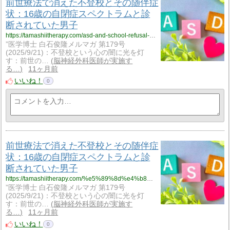
前世療法で消えた不登校とその随伴症
状：16歳の自閉症スペクトラムと診
断されていた男子
https://tamashiitherapy.com/asd-and-school-refusal-5396
”医学博士 白石俊隆メルマガ 第179号
(2025/9/21)：不登校という心の闇に光を灯
す：前世の…
脳神経外科医師が実施す
る…
11ヶ月前
いいね！
0
前世療法で消えた不登校とその随伴症
状：16歳の自閉症スペクトラムと診
断されていた男子
https://tamashiitherapy.com/%e5%89%8d%e4%b8%96%e7%99%82%e6%b3%95%e3%81%a7%e6%b6%88%e3%81%88%e3%81%9f%e4%b8%8d%e7%99%bb%e6%a0%a1%e3%81%a8%e3%81%9d%e3%81%ae%e9%9a%8f%e4%bc%b4%e7%97%87%e7%8a%b6%ef%bc%9a16%e6%ad%b3%e3%81%ae%e8%87%aa-5396
”医学博士 白石俊隆メルマガ 第179号
(2025/9/21)：不登校という心の闇に光を灯
す：前世の…
脳神経外科医師が実施す
る…
11ヶ月前
いいね！
0