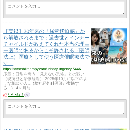
【実録】20年来の「尿意切迫感」か
ら解放されるまで：過去世とインナー
チャイルドが教えてくれた本当の理由
ー医師であるからこそ許される（医師
法上）医療として使う医療催眠療法で
すー
https://tamashiitherapy.com/urinary-urgency-5446
序章：日常を奪う「見えない恐怖」との戦い
（現病歴と治療経過） 2025年10月に以下のよ
うな相談が入…
脳神経外科医師が実施す
る…
4ヶ月前
いいね！
0