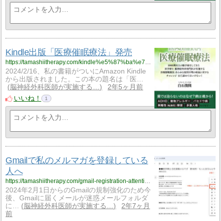
Kindle出版「医療催眠療法」発売
https://tamashiitherapy.com/kindle%e5%87%ba%e7%89%88%e3%80%8c%e5%8c%bb%e7%99%82%e5%82%ac%e7%9c%a0%e7%99%82%e6%b3%95%e3%80%8d%e7%99%ba%e5%a3%b2-5134
2024/2/16、私の書籍がついにAmazon Kindle
から出版されました。この本の題名は「医…
脳神経外科医師が実施する…
2年5ヶ月前
いいね！
1
Gmailで私のメルマガを登録している
人へ
https://tamashiitherapy.com/gmail-registration-attention-5104
2024年2月1日からのGmailの規制強化のため今
後、Gmailに届くメールが迷惑メールフォルダ
に…
脳神経外科医師が実施する…
2年7ヶ月
前