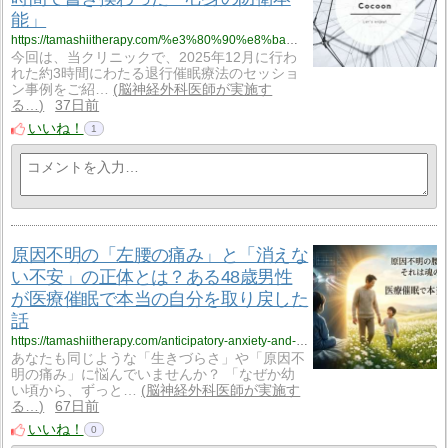
能」
https://tamashiitherapy.com/%e3%80%90%e8%ba%ab%e4%bd%93%e3%81%8c%e8%a6%9a%e3%81%88%e3%81%a6%e3%81%84%e3%82%8b%e3%83%88%e3%83%a9%e3%82%a6%e3%83%9e%e3%81%ae%e3%83%89%e3%83%9f%e3%83%8e%e3%80%91%e3%81%82%e3%82%8b%e5%8c%bb%e5%b8%ab-5504
今回は、当クリニックで、2025年12月に行わ
れた約3時間にわたる退行催眠療法のセッショ
ン事例をご紹…
脳神経外科医師が実施す
る…
37日前
いいね！
1
原因不明の「左腰の痛み」と「消えな
い不安」の正体とは？ある48歳男性
が医療催眠で本当の自分を取り戻した
話
https://tamashiitherapy.com/anticipatory-anxiety-and-lower-back-pain-5487
あなたも同じような「生きづらさ」や「原因不
明の痛み」に悩んでいませんか？ 「なぜか幼
い頃から、ずっと…
脳神経外科医師が実施す
る…
67日前
いいね！
0