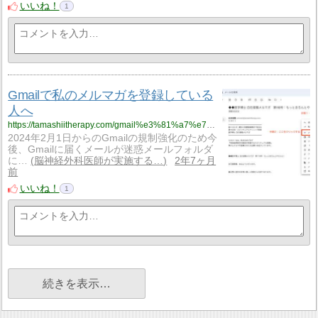
いいね！
1
Gmailで私のメルマガを登録している
人へ
https://tamashiitherapy.com/gmail%e3%81%a7%e7%a7%81%e3%81%ae%e3%83%a1%e3%83%ab%e3%83%9e%e3%82%ac%e3%82%92%e7%99%bb%e9%8c%b2%e3%81%97%e3%81%a6%e3%81%84%e3%82%8b%e4%ba%ba%e3%81%b8-5104
2024年2月1日からのGmailの規制強化のため今
後、Gmailに届くメールが迷惑メールフォルダ
に…
脳神経外科医師が実施する…
2年7ヶ月
前
いいね！
1
続きを表示…