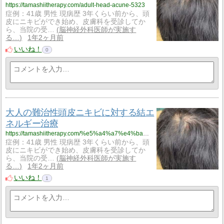
https://tamashiitherapy.com/adult-head-acune-5323
症例：41歳 男性 現病歴 3年くらい前から、頭
皮にニキビができ始め、皮膚科を受診してか
ら、当院の受…
脳神経外科医師が実施す
る…
1年2ヶ月前
いいね！
0
大人の難治性頭皮ニキビに対する結エ
ネルギー治療
https://tamashiitherapy.com/%e5%a4%a7%e4%ba%ba%e3%81%ae%e9%9b%a3%e6%b2%bb%e6%80%a7%e9%a0%ad%e7%9a%ae%e3%83%8b%e3%82%ad%e3%83%93%e3%81%ab%e5%af%be%e3%81%99%e3%82%8b%e7%b5%90%e3%82%a8%e3%83%8d%e3%83%ab%e3%82%ae%e3%83%bc%e6%b2%bb-5323
症例：41歳 男性 現病歴 3年くらい前から、頭
皮にニキビができ始め、皮膚科を受診してか
ら、当院の受…
脳神経外科医師が実施す
る…
1年2ヶ月前
いいね！
1