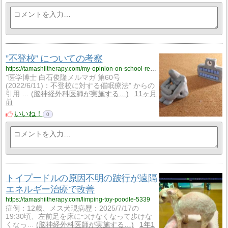
”不登校” についての考察
https://tamashiitherapy.com/my-opinion-on-school-refusal-5390
”医学博士 白石俊隆メルマガ 第60号
(2022/6/11)：不登校に対する催眠療法” からの
引用 …
脳神経外科医師が実施する…
11ヶ月
前
いいね！
0
トイプードルの原因不明の跛行が遠隔
エネルギー治療で改善
https://tamashiitherapy.com/limping-toy-poodle-5339
症例：12歳、メス犬現病歴：2025/7/17の
19:30頃、左前足を床につけなくなって歩けな
くなっ…
脳神経外科医師が実施する…
1年1