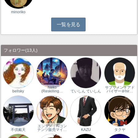
minoriko
一覧を見る
フォロワー
(13人)
Neko
サプリメントアド
bellsky
(Reskilling…
ていしん ていしん
バイザー＠hir…
エンタメ｜AIコン
不倶戴天
テンツ販売マイ…
KAZU
タクヤ