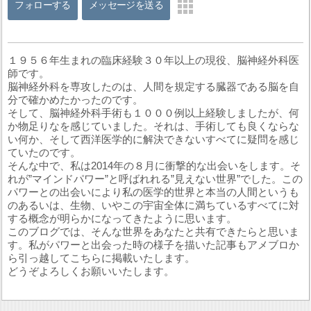
フォローする
メッセージを送る
１９５６年生まれの臨床経験３０年以上の現役、脳神経外科医
師です。
脳神経外科を専攻したのは、人間を規定する臓器である脳を自
分で確かめたかったのです。
そして、脳神経外科手術も１０００例以上経験しましたが、何
か物足りなを感じていました。それは、手術しても良くならな
い何か、そして西洋医学的に解決できないすべてに疑問を感じ
ていたのです。
そんな中で、私は2014年の８月に衝撃的な出会いをします。そ
れが”マインドパワー”と呼ばれれる”見えない世界”でした。この
パワーとの出会いにより私の医学的世界と本当の人間というも
のあるいは、生物、いやこの宇宙全体に満ちているすべてに対
する概念が明らかになってきたように思います。
このブログでは、そんな世界をあなたと共有できたらと思いま
す。私がパワーと出会った時の様子を描いた記事もアメブロか
ら引っ越してこちらに掲載いたします。
どうぞよろしくお願いいたします。